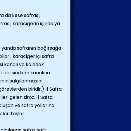
ya da kese safrası,
frası, karaciğerin içinde ya
te yanda safranın bağırsağa
ları, karaciğer içi safra
si kanalı ve koledok
ya da sindirim kanalına
anın salgılanmasını
revlerden biridir.) || Safra
eri gelen siroz. || Safra
oluşan ve safra yollarına
olan taşlar.
algılanan safra, saf-