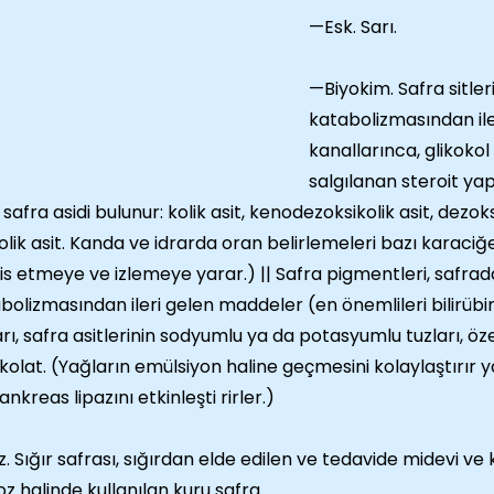
—Esk. Sarı.
—Biyokim. Safra sitleri
katabolizmasından ile
kanallarınca, glikokol 
salgılanan steroit yapı
 safra asidi bulunur: kolik asit, kenodezoksikolik asit, dezok
kolik asit. Kanda ve idrarda oran belirlemeleri bazı karaciğer
is etmeye ve izlemeye yarar.) || Safra pigmentleri, safr
bolizmasından ileri gelen maddeler (en önemlileri bilirübin v
arı, safra asitlerinin sodyumlu ya da potasyumlu tuzları, öz
kolat. (Yağların emülsiyon haline geçmesini kolaylaştırır ya
ankreas lipazını etkinleşti rirler.)
. Sığır safrası, sığırdan elde edilen ve tedavide midevi ve 
oz halinde kullanılan kuru safra.