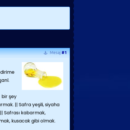
Mesaj
#1
ndirime
şanl.
 bir şey
ırmak. || Safra yeşili, siyaha
 || Safrası kabarmak,
mak, kusacak gibi olmak.