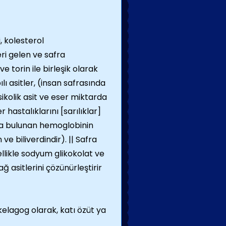
, kolesterol
ri gelen ve safra
ve torin ile birleşik olarak
lı asitler, (insan safrasında
sikolik asit ve eser miktarda
 hastalıklarını [sarılıklar]
ada bulunan hemoglobinin
e biliverdindir). || Safra
ellikle sodyum glikokolat ve
ğ asitlerini çözünürleştirir
kelagog olarak, katı özüt ya