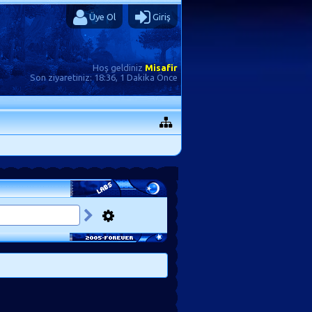
Üye Ol
Giriş
Hoş geldiniz
Misafir
Son ziyaretiniz:
18:36, 1 Dakika Önce