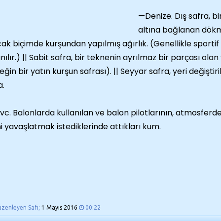
—Denize. Dış safra, bi
altına bağlanan dök
ak biçimde kurşundan yapılmış ağırlık. (Genellikle sportif
anılır.) || Sabit safra, bir teknenin ayrılmaz bir parçası ol
eğin bir yatın kurşun safrası). || Seyyar safra, yeri değiştir
a.
c. Balonlarda kullanılan ve balon pilotlarının, atmosfer
ini yavaşlatmak istediklerinde attıkları kum.
üzenleyen Safi;
1 Mayıs 2016
00:22