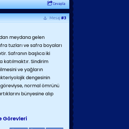
Cevapla
Mesaj
#3
si sudan meydana gelen
fra tuzları ve safra boyaları
ir. Safranın başlıca iki
 katılmaktır. Sindirim
lmesini ve yağların
kteriyolojik dengesinin
n göreviyse, normal ömrünü
tıklarını bünyesine alıp
e Görevleri