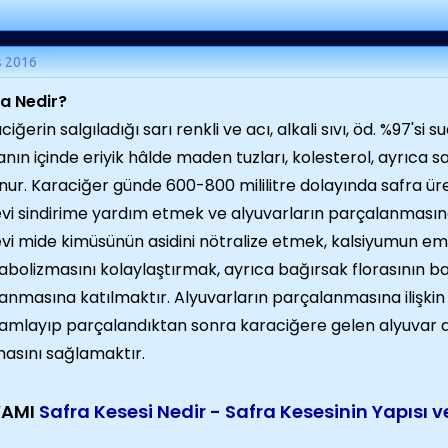
s 2016
a Nedir?
ciğerin salgıladığı sarı renkli ve acı, alkali sıvı, öd. %97'
anın içinde eriyik hâlde maden tuzları, kolesterol, ayrıca sa
nur. Karaciğer günde 600-800 mililitre dolayında safra üret
vi sindirime yardım etmek ve alyuvarların parçalanmasına
vi mide kimüsünün asidini nötralize etmek, kalsiyumun emi
bolizmasını kolaylaştırmak, ayrıca bağırsak florasının ba
anmasına katılmaktır. Alyuvarların parçalanmasına ilişki
mlayıp parçalandıktan sonra karaciğere gelen alyuvar ar
masını sağlamaktır.
VAMI
Safra Kesesi Nedir - Safra Kesesinin Yapısı v