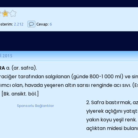
sterim:
2.212
Cevap:
6
ül 2015
RA
a. (ar. safra).
araciğer tarafından salgılanan (günde 800-1 000 mİ) ve si
ımcı olan, havada yeşeren altın sarısı renginde acı sıvı. (E
[Bk. ansikt. böl.]
2. Safra bastırmak, az
Sponsorlu Bağlantılar
yiyerek açlığını yatışt
yakın koyu yeşil renk.
açlıktan midesi bulan