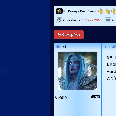
Bu Konuya Puan Verin:
Güncelleme:
1 Mayıs 2016
Gö
Cevap Yaz
Safi
14 Eyl
SAF
1. K
yard
ÖD.) 
MiSiM
SMD