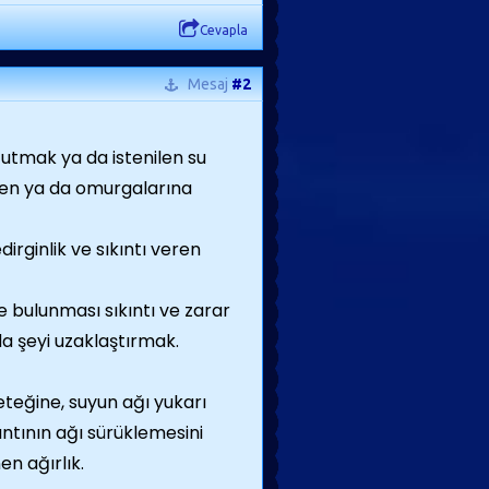
Cevapla
Mesaj
#2
tutmak ya da istenilen su
ilen ya da omurgalarına
dirginlik ve sıkıntı veren
te bulunması sıkıntı ve zarar
da şeyi uzaklaştırmak.
eteğine, suyun ağı yukarı
ıntının ağı sürüklemesini
en ağırlık.