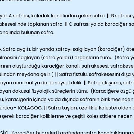
yol. A safrası, koledok kanalından gelen safra. || B safrası 
akesesi nde toplanan safra. || C safrası ya da karaciğer sa
analında bulunan safra.
. Safra aygıtı, bir yanda safrayı salgılayan (karaciğer) ö
lmesini sağlayan (safra yolları) organların tümü. (Safra yol
arının oluşturduğu karaciğer kanalı, safrakesesi, safrakese
lından meydana gelir.) || Safra fistülü, safrakesesını dışa 
ayan anormal ya da deneysel delik. || Safra oluşumu, safr
ayan dokusal fizyolojik süreçlerin tümü. (Karaciğere özgü gö
zu, karaciğerin içinde ya da dışında safranın birikmesinden il
ürücü - KOLAGOG. || Safra taşları, özellikle kolesterolden 
eşerek karaciğer koliklerıne ve çeşitli kolesistitlere neden 
İKL. Karaciğer hücreleri tarafından safra kanalcıklarına s