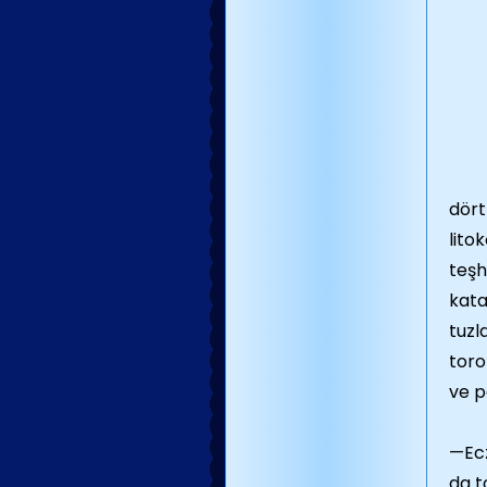
dört
lito
teşh
kata
tuzl
toro
ve p
—Ecz
da t