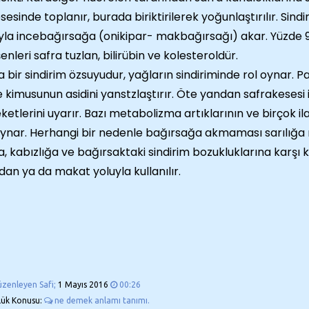
sesinde toplanır, burada biriktirilerek yoğunlaştırılır. Sind
yla incebağırsağa (onikipar- makbağırsağı) akar. Yüzde 95
şenleri safra tuzlan, bilirübin ve kolesteroldür.
a bir sindirim özsuyudur, yağların sindiriminde rol oynar. Pa
 kimusunun asidini yanstzlaştırır. Öte yandan safrakesesi 
ketlerini uyarır. Bazı metabolizma artıklarının ve birçok i
oynar. Herhangi bir nedenle bağırsağa akmaması sarılığa 
a, kabızlığa ve bağırsaktaki sindirim bozukluklarına karşı
dan ya da makat yoluyla kullanılır.
üzenleyen Safi;
1 Mayıs 2016
00:26
lük Konusu:
ne demek anlamı tanımı.