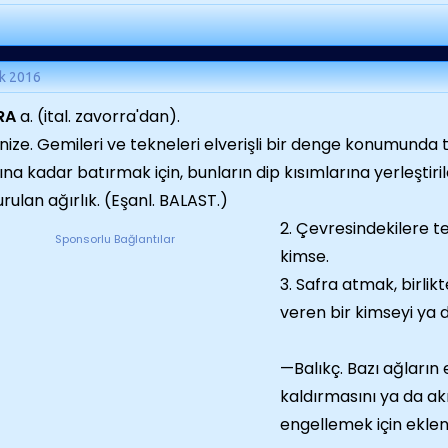
k 2016
RA
a. (ital. zavorra'dan).
enize. Gemileri ve tekneleri elverişli bir denge konumunda 
ına kadar batırmak için, bunların dip kısımlarına yerleştir
urulan ağırlık. (Eşanl. BALAST.)
2. Çevresindekilere te
Sponsorlu Bağlantılar
kimse.
3. Safra atmak, birlik
veren bir kimseyi ya 
—Balıkç. Bazı ağların 
kaldırmasını ya da ak
engellemek için eklen