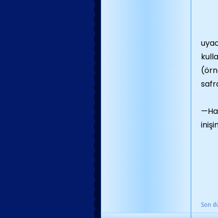
uyac
kull
(örn
safr
—Hav
iniş
Son d