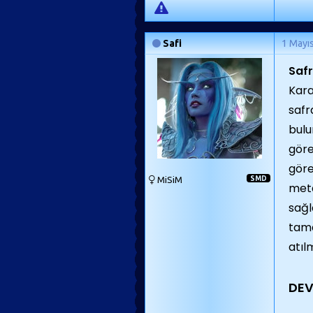
Safi
1 Mayı
Safr
Kara
safr
bulu
göre
göre
MiSiM
SMD
meta
sağl
tama
atıl
DE