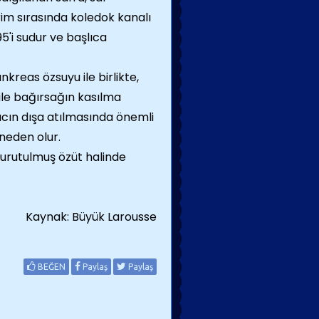
irim sırasında koledok kanalı
'i sudur ve başlıca
nkreas özsuyu ile birlikte,
ile bağırsağın kasılma
lacın dışa atılmasında önemli
neden olur.
 kurutulmuş özüt halinde
Kaynak: Büyük Larousse
BEĞEN
Paylaş
Paylaş