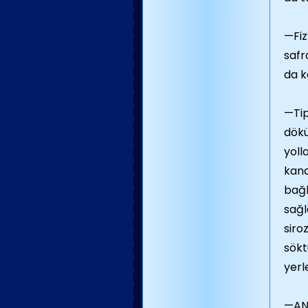
—Fiz
safr
da k
—Tip
dökü
yoll
kana
bağl
sağl
siro
sökt
yerl
—ANS