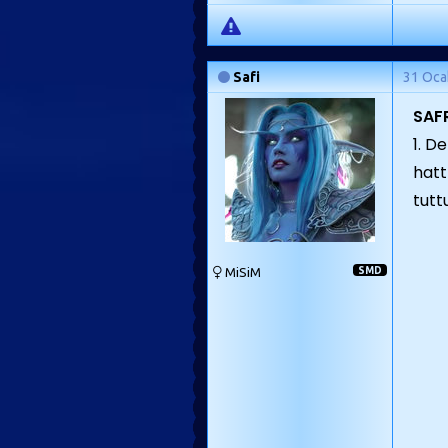
Safi
31 Oca
SAF
1. D
hatt
tutt
MiSiM
SMD