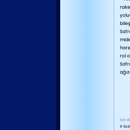
rake
yolu
bile
Safr
mide
hare
rol 
Safr
ağız
Son d
X-Söz