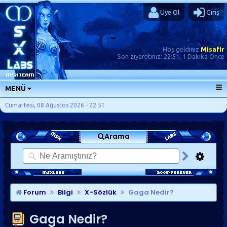
Üye Ol
Giriş
Hoş geldiniz
Misafir
Son ziyaretiniz:
22:51, 1 Dakika Önce
MENÜ
ANA SAYFA
Cumartesi, 08 Ağustos 2026 - 22:51
FORUMLAR
Arama
SORU-CEVAP
GÜNLÜKLER
SON MESAJLAR
KISAYOLLAR
Forum
Bilgi
X-Sözlük
Gaga Nedir?
Gaga Nedir?