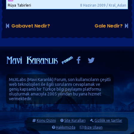
Rüya Tabirleri
8 Haziran 2009 / Kral_Aslan
Gabavet Nedir?
Gale Nedir?
MsXLabs (
Mavi Karanlık
)
Forum
, son kullanıcıların çeşitli
web teknolojileri ile ilgili sorularını cevaplamak ve
geniş kapsamlı bir Türkçe bilgi paylaşımı platformu
oluşturmak amacıyla 2005 yılından bu yana hizmet
vermektedir.
Konu Dizini
Site Kuralları
Gizlilik ve Şartlar
Hakkımızda
Bize Ulaşın