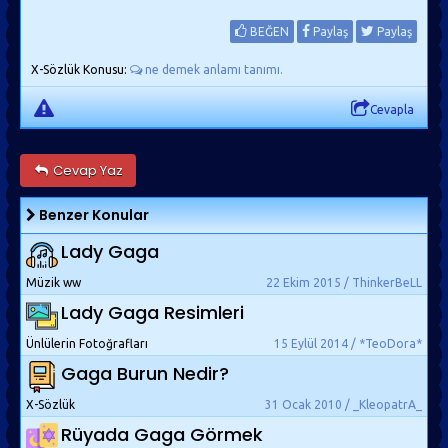
BEĞEN
Paylaş
Paylaş
X-Sözlük Konusu:
ne demek anlamı tanımı.
Cevapla
Cevap Yaz
Benzer Konular
Lady Gaga
Müzik ww
22 Ekim 2015 / ThinkerBeLL
Lady Gaga Resimleri
Ünlülerin Fotoğrafları
15 Eylül 2014 / *TeoDora*
Gaga Burun Nedir?
X-Sözlük
31 Ocak 2010 / _KleopatrA_
Rüyada Gaga Görmek