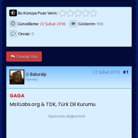
Bu Konuya Puan Verin:
Güncelleme:
22 Şubat 2016
Gösterim:
936
Cevap:
0
Cevap Yaz
22 Şubat 2016
#1
Baturalp
Ziyaretçi
GAGA
MsXLabs.org & TDK, Türk Dil Kurumu
Sponsorlu Bağlantılar