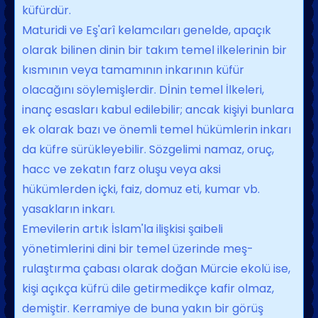
küfürdür.
Maturidi ve Eş'arî kelamcıları genelde, apaçık
olarak bilinen dinin bir takım te­mel ilkelerinin bir
kısmının veya tamamı­nın inkarının küfür
olacağını söylemişler­dir. Dİnin temel İlkeleri,
inanç esasları ka­bul edilebilir; ancak kişiyi bunlara
ek ola­rak bazı ve önemli temel hükümlerin inka­rı
da küfre sürükleyebilir. Sözgelimi na­maz, oruç,
hacc ve zekatın farz oluşu veya aksi
hükümlerden içki, faiz, domuz eti, kumar vb.
yasakların inkarı.
Emevilerin artık İslam'la ilişkisi şaibeli
yönetimlerini dini bir temel üzerinde meş­
rulaştırma çabası olarak doğan Mürcie ekolü ise,
kişi açıkça küfrü dile getirme­dikçe kafir olmaz,
demiştir. Kerramiye de buna yakın bir görüş