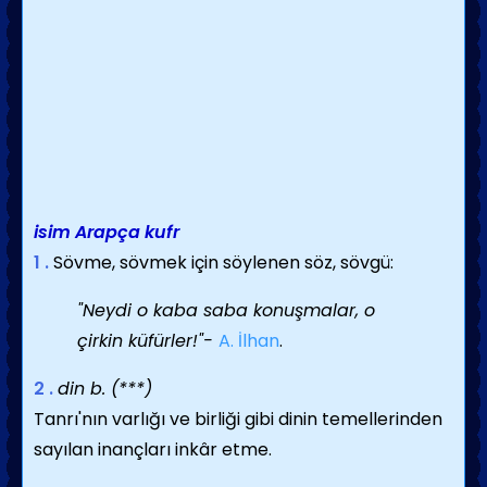
isim
Arapça kufr
1 .
Sövme, sövmek için söylenen söz, sövgü:
"Neydi o kaba saba konuşmalar, o
çirkin küfürler!"-
A. İlhan
.
2 .
din b. (***)
Tanrı'nın varlığı ve birliği gibi dinin temellerinden
sayılan inançları inkâr etme.