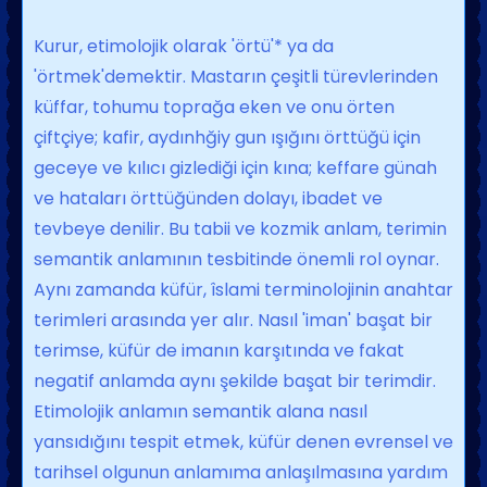
Kurur, etimolojik olarak 'örtü'* ya da
'örtmek'demektir. Mastarın çeşitli türev­lerinden
küffar, tohumu toprağa eken ve onu örten
çiftçiye; kafir, aydınhğiy gun ışı­ğını örttüğü için
geceye ve kılıcı gizlediği için kına; keffare günah
ve hataları örttü­ğünden dolayı, ibadet ve
tevbeye denilir. Bu tabii ve kozmik anlam, terimin
seman­tik anlamının tesbitinde önemli rol oynar.
Aynı zamanda küfür, îslami terminoloji­nin anahtar
terimleri arasında yer alır. Nasıl 'iman' başat bir
terimse, küfür de imanın karşıtında ve fakat
negatif anlam­da aynı şekilde başat bir terimdir.
Etimolojik anlamın semantik alana na­sıl
yansıdığını tespit etmek, küfür denen evrensel ve
tarihsel olgunun anlamıma an­laşılmasına yardım