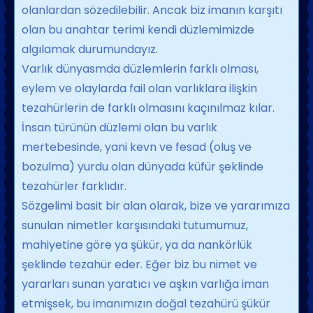
olanlardan sözedilebilir. Ancak biz imanın karşıtı
olan bu anahtar terimi kendi düzlemimizde
algılamak durumun­dayız.
Varlık dünyasmda düzlemlerin farklı ol­ması,
eylem ve olaylarda fail olan varlıkla­ra ilişkin
tezahürlerin de farklı olmasını kaçınılmaz kılar.
İnsan türünün düzlemi olan bu varlık
mertebesinde, yani kevn ve fesad (oluş ve
bozulma) yurdu olan dünya­da küfür şeklinde
tezahürler farklıdır.
Sözgelimi basit bir alan olarak, bize ve yararımıza
sunulan nimetler karşısındaki tutumumuz,
mahiyetine göre ya şükür, ya da nankörlük
şeklinde tezahür eder. Eğer biz bu nimet ve
yararları sunan yaratıcı ve aşkın varlığa iman
etmişsek, bu imanımı­zın doğal tezahürü şükür