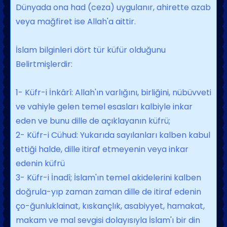
Dünyada ona had (ce­za) uygulanır, ahirette azab
veya mağfiret ise Allah'a aittir.
İslam bilginleri dört tür küfür olduğunu
Belirtmişlerdir
:
1- Küfr-i İnkârî: Allah'ın varlığını, birliğini, nübüvveti
ve vahiyle ge­len temel esasları kalbiyle inkar
eden ve bunu dille de açıklayanın küfrü;
2- Küfr-i Cühud: Yukarıda sayılanları kalben ka­bul
ettiği halde, dille itiraf etmeyenin ve­ya inkar
edenin küfrü
3- Küfr-i İnadî; İs­lam'ın temel akidelerini kalben
doğrula-yıp zaman zaman dille de itiraf edenin
ço-ğunluklainat, kıskançlık, asabiyyet, hama­kat,
makam ve mal sevgisi dolayısıyla İs­lam'ı bir din