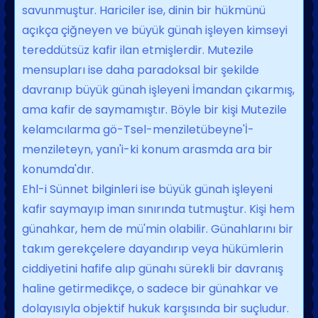
savunmuştur. Ha­riciler ise, dinin bir hükmünü
açıkça çiğ­neyen ve büyük günah işleyen kimseyi
te­reddütsüz kafir ilan etmişlerdir. Mutezile
mensupları ise daha paradoksal bir şekil­de
davranıp büyük günah işleyeni İman­dan çıkarmış,
ama kafir de saymamıştır. Böyle bir kişi Mutezile
kelamcılarma gö-Tsel-menziletübeyne'İ-
menzileteyn, yanı'i-ki konum arasmda ara bir
konumda'dır.
Ehl-i Sünnet bilginleri ise büyük günah işleyeni
kafir saymayıp iman sınırında tut­muştur. Kişi hem
günahkar, hem de mü'min olabilir. Günahlarını bir
takım ge­rekçelere dayandırıp veya hükümlerin
cid­diyetini hafife alıp günahı sürekli bir dav­ranış
haline getirmedikçe, o sadece bir gü­nahkar ve
dolayısıyla objektif hukuk karşı­sında bir suçludur.