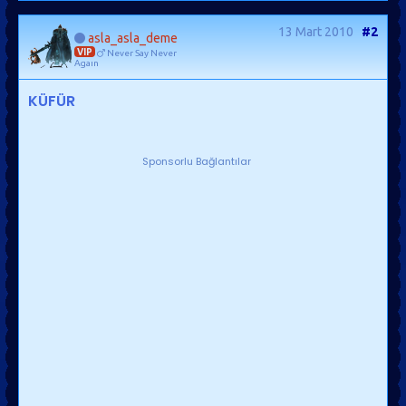
13 Mart 2010
#2
asla_asla_deme
VIP
Never Say Never
Agaın
KÜFÜR
Sponsorlu Bağlantılar