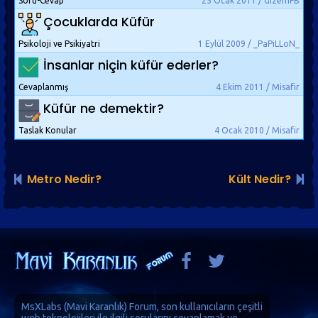
Soru-Cevap
25 Ocak 2011 / GizemFB
Çocuklarda Küfür
Psikoloji ve Psikiyatri
1 Eylül 2009 / _PaPiLLoN_
İnsanlar niçin küfür ederler?
Cevaplanmış
4 Ekim 2011 / Misafir
Küfür ne demektir?
Taslak Konular
4 Ocak 2010 / Misafir
Metro Nedir?
Kült Nedir?
MsXLabs (
Mavi Karanlık
)
Forum
, son kullanıcıların çeşitli