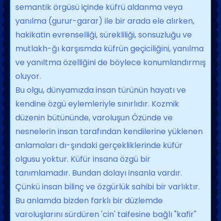
semantik örgüsü içinde küf­rü aldanma veya
yanılma (gurur-garar) ile bir arada ele alırken,
hakikatin evren­selliği, sürekliliği, sonsuzluğu ve
mutlakh-ğı karşısmda küfrün geçiciliğini, yanılma
ve yanıltma özelliğini de böylece konum­landırmış
oluyor.
Bu olgu, dünyamızda insan türünün ha­yatı ve
kendine özgü eylemleriyle sınırlı­dır. Kozmik
düzenin bütününde, varolu­şun Özünde ve
nesnelerin insan tarafın­dan kendilerine yüklenen
anlamaları dı-şındaki gerçekliklerinde küfür
olgusu yok­tur. Küfür insana özgü bir
tanımlamadır. Bundan dolayı insanla vardır.
Çünkü in­san bilinç ve özgürlük sahibi bir varlıktır.
Bu anlamda bizden farklı bir düzlemde
varoluşlarını sürdüren 'cin' taifesine bağlı "kafir"