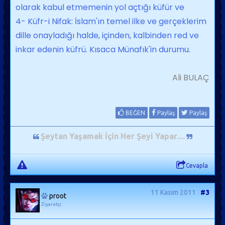
olarak kabul etmemenin yol açtığı küfür ve
4- Küfr-i Nifak: İslam'ın te­mel ilke ve gerçeklerim
dille onayladığı halde, içinden, kalbinden red ve
inkar edenin küfrü. Kısaca Münafık'in duru­mu.
Ali BULAÇ
BEĞEN
Paylaş
Paylaş
Şeytan Yaşamak İçin Her Şeyi Yapar...
.
Cevapla
11 Kasım 2011
#3
proot
Ziyaretçi