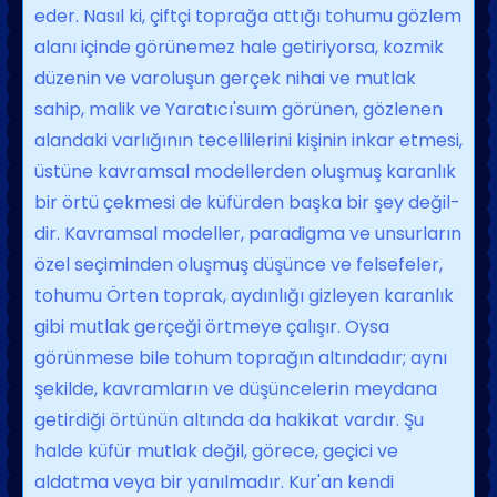
eder. Nasıl ki, çiftçi toprağa attığı tohumu gözlem
alanı içinde görünemez hale getiriyorsa, kozmik
düzenin ve varoluşun gerçek nihai ve mutlak
sahip, malik ve Yaratıcı'suım görünen, gözlenen
alandaki varlığının tecellilerini kişinin inkar etmesi,
üstüne kavramsal modellerden oluşmuş karanlık
bir örtü çekmesi de küfürden başka bir şey değil­
dir. Kavramsal modeller, paradigma ve unsurların
özel seçiminden oluşmuş dü­şünce ve felsefeler,
tohumu Örten toprak, aydınlığı gizleyen karanlık
gibi mutlak ger­çeği örtmeye çalışır. Oysa
görünmese bi­le tohum toprağın altındadır; aynı
şekil­de, kavramların ve düşüncelerin meyda­na
getirdiği örtünün altında da hakikat vardır. Şu
halde küfür mutlak değil, göre­ce, geçici ve
aldatma veya bir yanılmadır. Kur'an kendi