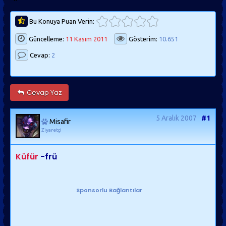
Bu Konuya Puan Verin:
Güncelleme:
11 Kasım 2011
Gösterim:
10.651
Cevap:
2
Cevap Yaz
5 Aralık 2007
#1
Misafir
Ziyaretçi
Küfür
-frü
Sponsorlu Bağlantılar