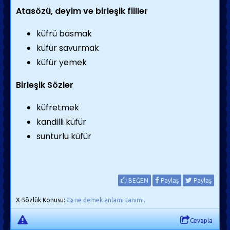
Atasözü, deyim ve birleşik fiiller
küfrü basmak
küfür savurmak
küfür yemek
Birleşik Sözler
küfretmek
kandilli küfür
sunturlu küfür
BEĞEN
Paylaş
Paylaş
X-Sözlük Konusu:
ne demek anlamı tanımı.
Cevapla