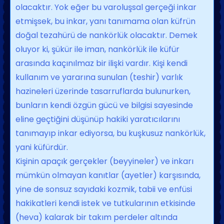
olacaktır. Yok eğer bu varoluşsal gerçeği inkar
etmiş­sek, bu inkar, yanı tanımama olan küfrün
doğal tezahürü de nankörlük olacaktır. Demek
oluyor ki, şükür ile iman, nankör­lük ile küfür
arasında kaçınılmaz bir ilişki vardır. Kişi kendi
kullanım ve yararına su­nulan (teshir) varlık
hazineleri üzerinde tasarruflarda bulunurken,
bunların kendi özgün gücü ve bilgisi sayesinde
eline geçti­ğini düşünüp hakiki yaratıcılarını
tanıma­yıp inkar ediyorsa, bu kuşkusuz nankör­lük,
yani küfürdür.
Kişinin apaçık gerçekler (beyyineler) ve inkarı
mümkün olmayan kanıtlar (ayet­ler) karşısında,
yine de sonsuz sayıdaki kozmik, tabii ve enfüsi
hakikatleri kendi istek ve tutkularının etkisinde
(heva) kala­rak bir takım perdeler altında