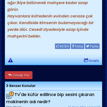
ağzı ikiye bölünerek mahşere kadar azap
görür.
Hayvanlara küfredenin evinden cenaze çok
çıkar. Kendiside kimsenin bulamayacağı bir
yerde ölür. Cesedi ziyadesiyle azap içinde
mahşerini bekler.
BEĞEN
Paylaş
Paylaş
Cevapla
Cevap Yaz
Benzer Konular
TV'de küfür edilince bip sesini çıkaran
makinenin adı nedir?