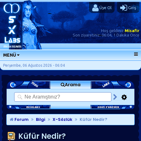
Üye Ol
Giriş
Hoş geldiniz
Misafir
Son ziyaretiniz:
06:04, 1 Dakika Önce
MENÜ
ANA SAYFA
Perşembe, 06 Ağustos 2026 - 06:04
FORUMLAR
Arama
SORU-CEVAP
GÜNLÜKLER
SON MESAJLAR
KISAYOLLAR
Forum
Bilgi
X-Sözlük
Küfür Nedir?
Küfür Nedir?