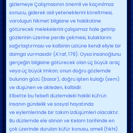
gizlemeye Çalışmasının önemli ve kaçınılmaz
sonu­cu, giderek asli yeteneklerini köreltmesi,
varoluşun hikmet bilgisine ve hakikatine
götürecek melekelerini çalışamaz hale ge­tirip
gözlerinin üzerine perde çekmesi, kulaklarını
sağırlaştırması ve kalbinin üs­tüne kendi eliyle bir
damga vurmasıdır (A'raf, 179). Oysa insanoğlunu
gerçeğin bilgisine götürecek olan üç büyük araç
ve­ya üç büyük imkan; onun doğru gözlemde
bulunan gözü (basar), doğru işiten kulağı (sem)
ve düşünen ve akleden, kalbidir.
Elbette bu felsefi düzlemdeki hakiki küf­rün
insanın gündelik ve sosyal hayatında
ve eylemlerinde bir takım izdüşümleri ola­caktır.
Bu düzlemde ele alınan ve Kelam tarihinde en
çok üzerinde durulan küfür konusu, ameli (fıkhi)