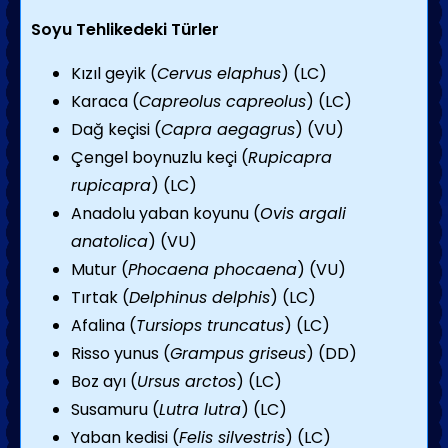
Soyu Tehlikedeki Türler
Kızıl geyik (
Cervus elaphus
) (LC)
Karaca (
Capreolus capreolus
) (LC)
Dağ keçisi (
Capra aegagrus
) (VU)
Çengel boynuzlu keçi (
Rupicapra
rupicapra
) (LC)
Anadolu yaban koyunu (
Ovis argali
anatolica
) (VU)
Mutur (
Phocaena phocaena
) (VU)
Tırtak (
Delphinus delphis
) (LC)
Afalina (
Tursiops truncatus
) (LC)
Risso yunus (
Grampus griseus
) (DD)
Boz ayı (
Ursus arctos
) (LC)
Susamuru (
Lutra lutra
) (LC)
Yaban kedisi (
Felis silvestris
) (LC)