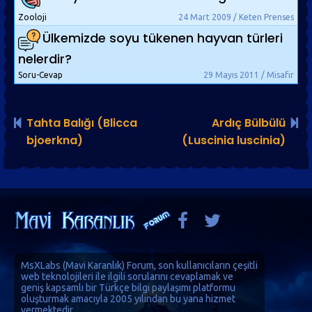
Zooloji
24 Mart 2009 / Keten Prenses
Ülkemizde soyu tükenen hayvan türleri
nelerdir?
Soru-Cevap
29 Mayıs 2011 / Misafir
Tahta Balığı (Blicca
Ardıç Bülbülü
bjoerkna)
(Luscinia luscinia)
MsXLabs (
Mavi Karanlık
)
Forum
, son kullanıcıların çeşitli
web teknolojileri ile ilgili sorularını cevaplamak ve
geniş kapsamlı bir Türkçe bilgi paylaşımı platformu
oluşturmak amacıyla 2005 yılından bu yana hizmet
vermektedir.