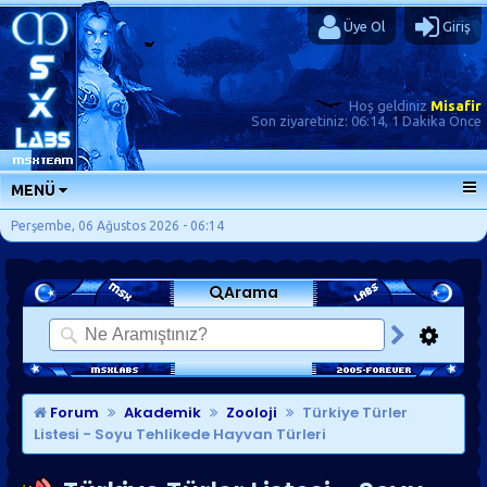
Üye Ol
Giriş
Hoş geldiniz
Misafir
Son ziyaretiniz:
06:14, 1 Dakika Önce
MENÜ
ANA SAYFA
Perşembe, 06 Ağustos 2026 - 06:14
FORUMLAR
Arama
SORU-CEVAP
GÜNLÜKLER
SON MESAJLAR
KISAYOLLAR
Forum
Akademik
Zooloji
Türkiye Türler
Listesi - Soyu Tehlikede Hayvan Türleri