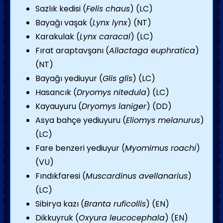
Sazlık kedisi (
Felis chaus
) (LC)
Bayağı vaşak (
Lynx lynx
) (NT)
Karakulak (
Lynx caracal
) (LC)
Fırat araptavşanı (
Allactaga euphratica
)
(NT)
Bayağı yediuyur (
Glis glis
) (LC)
Hasancık (
Dryomys nitedula
) (LC)
Kayauyuru (
Dryomys laniger
) (DD)
Asya bahçe yediuyuru (
Eliomys melanurus
)
(LC)
Fare benzeri yediuyur (
Myomimus roachi
)
(VU)
Fındıkfaresi (
Muscardinus avellanarius
)
(LC)
Sibirya kazı (
Branta ruficollis
) (EN)
Dikkuyruk (
Oxyura leucocephala
) (EN)