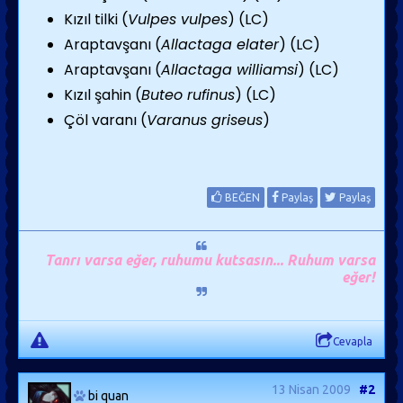
Kızıl tilki (
Vulpes vulpes
) (LC)
Araptavşanı (
Allactaga elater
) (LC)
Araptavşanı (
Allactaga williamsi
) (LC)
Kızıl şahin (
Buteo rufinus
) (LC)
Çöl varanı (
Varanus griseus
)
BEĞEN
Paylaş
Paylaş
Tanrı varsa eğer, ruhumu kutsasın... Ruhum varsa
eğer!
Cevapla
13 Nisan 2009
#2
bi quan