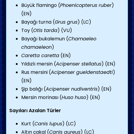
Büyük flamingo (
Phoenicopterus ruber
)
(EN)
Bayağı turna (
Grus grus
) (LC)
Toy (
Otis tarda
) (VU)
Bayağı bukalemun (
Chamaeleo
chamaeleon
)
Caretta caretta
(EN)
Yıldızlı mersin (
Acipenser stellatus
) (EN)
Rus mersini (
Acipenser gueldenstaedti
)
(EN)
Şip balığı (
Acipenser nudiventris
) (EN)
Mersin morinası (
Huso huso
) (EN)
Sayıları Azalan Türler
Kurt (
Canis lupus
) (LC)
Altın çakal (
Canis aureus
) (LC)