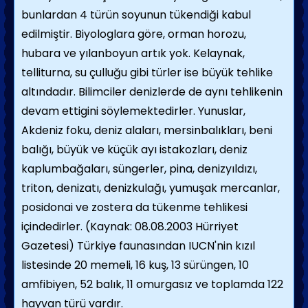
bunlardan 4 türün soyunun tükendiği kabul
edilmiştir. Biyologlara göre, orman horozu,
hubara ve yılanboyun artık yok. Kelaynak,
telliturna, su çulluğu gibi türler ise büyük tehlike
altındadır. Bilimciler denizlerde de aynı tehlikenin
devam ettigini söylemektedirler. Yunuslar,
Akdeniz foku, deniz alaları, mersinbalıkları, beni
balığı, büyük ve küçük ayı istakozları, deniz
kaplumbağaları, süngerler, pina, denizyıldızı,
triton, denizatı, denizkulağı, yumuşak mercanlar,
posidonai ve zostera da tükenme tehlikesi
içindedirler. (Kaynak: 08.08.2003 Hürriyet
Gazetesi) Türkiye faunasından IUCN'nin kızıl
listesinde 20 memeli, 16 kuş, 13 sürüngen, 10
amfibiyen, 52 balık, 11 omurgasız ve toplamda 122
hayvan türü vardır.