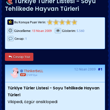
Türkiye Türler Listesi - Soyu
Tehlikede Hayvan Türleri
Bu Konuya Puan Verin:
Güncelleme:
13 Nisan 2009
Gösterim:
5.560
Cevap:
1
Cevap Yaz
12 Nisan 2009
#1
ThinkerBeLL
VIP
VIP Üye
Türkiye Türler Listesi - Soyu Tehlikede Hayvan
Türleri
Vikipedi, özgür ansiklopedi