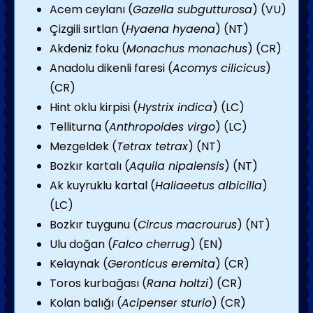
Acem ceylanı (
Gazella subgutturosa
) (VU)
Çizgili sırtlan (
Hyaena hyaena
) (NT)
Akdeniz foku (
Monachus monachus
) (CR)
Anadolu dikenli faresi (
Acomys cilicicus
)
(CR)
Hint oklu kirpisi (
Hystrix indica
) (LC)
Telliturna (
Anthropoides virgo
) (LC)
Mezgeldek (
Tetrax tetrax
) (NT)
Bozkır kartalı (
Aquila nipalensis
) (NT)
Ak kuyruklu kartal (
Haliaeetus albicilla
)
(LC)
Bozkır tuygunu (
Circus macrourus
) (NT)
Ulu doğan (
Falco cherrug
) (EN)
Kelaynak (
Geronticus eremita
) (CR)
Toros kurbağası (
Rana holtzi
) (CR)
Kolan balığı (
Acipenser sturio
) (CR)