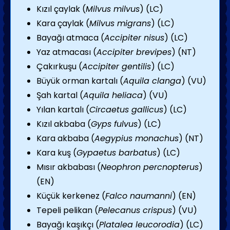
Kızıl çaylak (
Milvus milvus
) (LC)
Kara çaylak (
Milvus migrans
) (LC)
Bayağı atmaca (
Accipiter nisus
) (LC)
Yaz atmacası (
Accipiter brevipes
) (NT)
Çakırkuşu (
Accipiter gentilis
) (LC)
Büyük orman kartalı (
Aquila clanga
) (VU)
Şah kartal (
Aquila heliaca
) (VU)
Yılan kartalı (
Circaetus gallicus
) (LC)
Kızıl akbaba (
Gyps fulvus
) (LC)
Kara akbaba (
Aegypius monachus
) (NT)
Kara kuş (
Gypaetus barbatus
) (LC)
Mısır akbabası (
Neophron percnopterus
)
(EN)
Küçük kerkenez (
Falco naumanni
) (EN)
Tepeli pelikan (
Pelecanus crispus
) (VU)
Bayağı kaşıkçı (
Platalea leucorodia
) (LC)