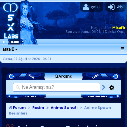
Üye Ol
Giriş
Hoş geldiniz
Misafir
Son ziyaretiniz:
06:01, 1 Dakika Önce
MENÜ
ANA SAYFA
Cuma, 07 Ağustos 2026 - 06:01
FORUMLAR
Arama
SORU-CEVAP
GÜNLÜKLER
SON MESAJLAR
KISAYOLLAR
Forum
Resim
Anime Sanatı
Anime Spawn
Resimleri