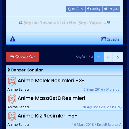
BEĞEN
Paylaş
Paylaş
Şeytan Yaşamak İçin Her Şeyi Yapar...
.
Cevapla
Cevap Yaz
Sayfa 1 / 4
1
Benzer Konular
Anime Melek Resimleri -3-
Anime Sanatı
6 Ekim 2016 / Morrigan
Anime Masaüstü Resimleri
Anime Sanatı
28 Ağustos 2012 / BARIŞ
Anime Kız Resimleri -5-
Anime Sanatı
16 Mart 2018 / KisukE UraharA