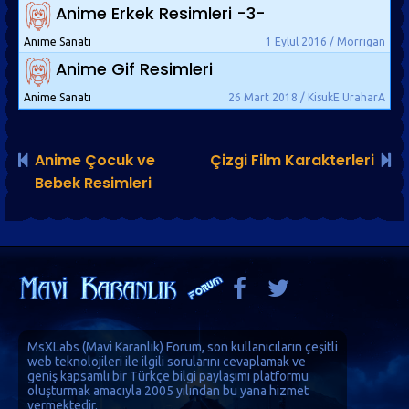
Anime Erkek Resimleri -3-
Anime Sanatı
1 Eylül 2016 / Morrigan
Anime Gif Resimleri
Anime Sanatı
26 Mart 2018 / KisukE UraharA
Anime Çocuk ve
Çizgi Film Karakterleri
Bebek Resimleri
MsXLabs (
Mavi Karanlık
)
Forum
, son kullanıcıların çeşitli
web teknolojileri ile ilgili sorularını cevaplamak ve
geniş kapsamlı bir Türkçe bilgi paylaşımı platformu
oluşturmak amacıyla 2005 yılından bu yana hizmet
vermektedir.