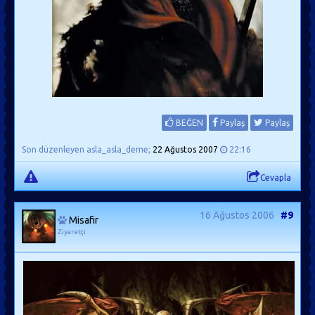
BEĞEN
Paylaş
Paylaş
Son düzenleyen asla_asla_deme;
22 Ağustos 2007
22:16
Cevapla
16 Ağustos 2006
#9
Misafir
Ziyaretçi