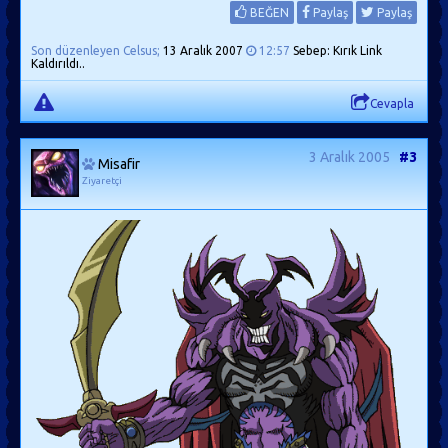
BEĞEN
Paylaş
Paylaş
Son düzenleyen Celsus;
13 Aralık 2007
12:57
Sebep: Kırık Link
Kaldırıldı..
Cevapla
3 Aralık 2005
#3
Misafir
Ziyaretçi