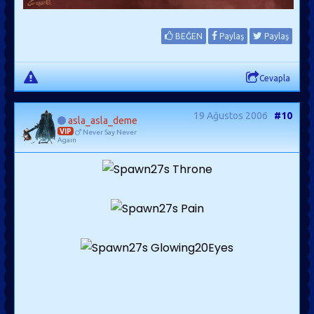
BEĞEN
Paylaş
Paylaş
Cevapla
19 Ağustos 2006
#10
asla_asla_deme
VIP
Never Say Never
Agaın