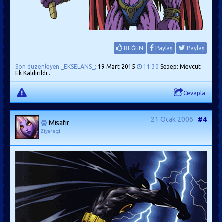
BEĞEN
Paylaş
Paylaş
Son düzenleyen _EKSELANS_;
19 Mart 2015
11:30
Sebep: Mevcut
Ek Kaldırıldı..
Cevapla
21 Ocak 2006
#4
Misafir
Ziyaretçi