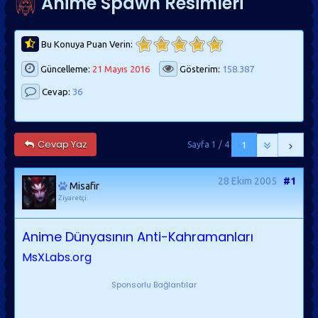
Anime Spawn Resimleri
Bu Konuya Puan Verin:
Güncelleme:
21 Mayıs 2016
Gösterim:
158.387
Cevap:
36
Cevap Yaz
Sayfa 1 / 4
1
28 Ekim 2005
#1
Misafir
Ziyaretçi
Anime Dünyasının Anti-Kahramanları
MsXLabs.org
Sponsorlu Bağlantılar