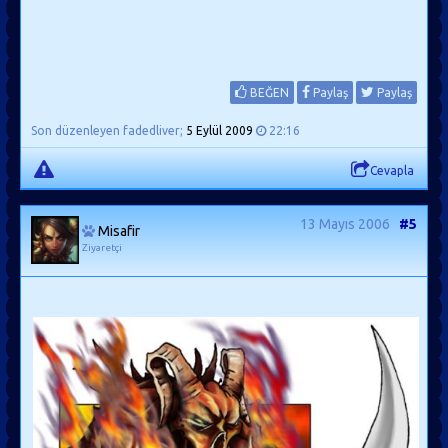
BEĞEN
Paylaş
Paylaş
Son düzenleyen fadedliver;
5 Eylül 2009
22:16
Cevapla
13 Mayıs 2006
#5
Misafir
Ziyaretçi