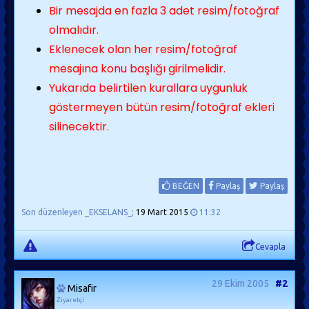
Bir mesajda en fazla 3 adet resim/fotoğraf
olmalıdır.
Eklenecek olan her resim/fotoğraf
mesajına konu başlığı girilmelidir.
Yukarıda belirtilen kurallara uygunluk
göstermeyen bütün resim/fotoğraf ekleri
silinecektir.
BEĞEN
Paylaş
Paylaş
Son düzenleyen _EKSELANS_;
19 Mart 2015
11:32
Cevapla
29 Ekim 2005
#2
Misafir
Ziyaretçi