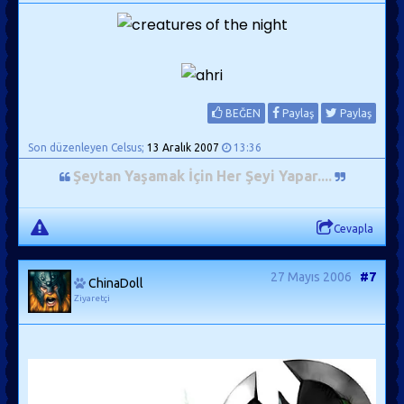
BEĞEN
Paylaş
Paylaş
Son düzenleyen Celsus;
13 Aralık 2007
13:36
Şeytan Yaşamak İçin Her Şeyi Yapar...
.
Cevapla
27 Mayıs 2006
#7
ChinaDoll
Ziyaretçi