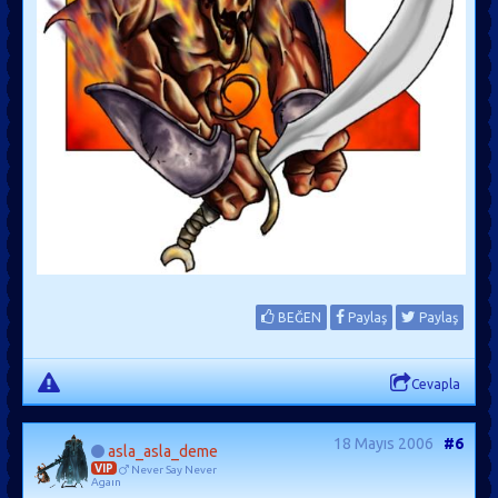
BEĞEN
Paylaş
Paylaş
Cevapla
18 Mayıs 2006
#6
asla_asla_deme
VIP
Never Say Never
Agaın