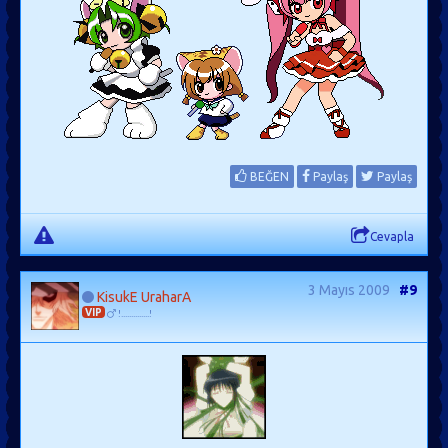
BEĞEN
Paylaş
Paylaş
Cevapla
3 Mayıs 2009
#9
KisukE UraharA
VIP
!..............!