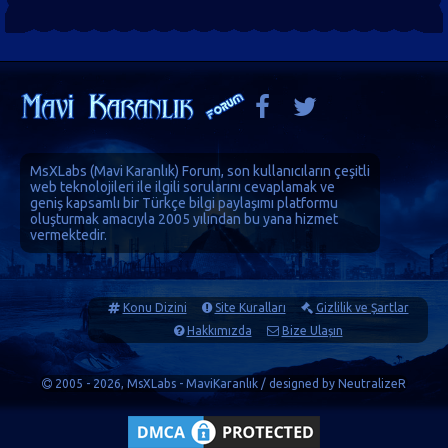
MsXLabs (
Mavi Karanlık
)
Forum
, son kullanıcıların çeşitli
web teknolojileri ile ilgili sorularını cevaplamak ve
geniş kapsamlı bir Türkçe bilgi paylaşımı platformu
oluşturmak amacıyla 2005 yılından bu yana hizmet
vermektedir.
Konu Dizini
Site Kuralları
Gizlilik ve Şartlar
Hakkımızda
Bize Ulaşın
2005 - 2026, MsXLabs - MaviKaranlık / designed by
NeutralizeR