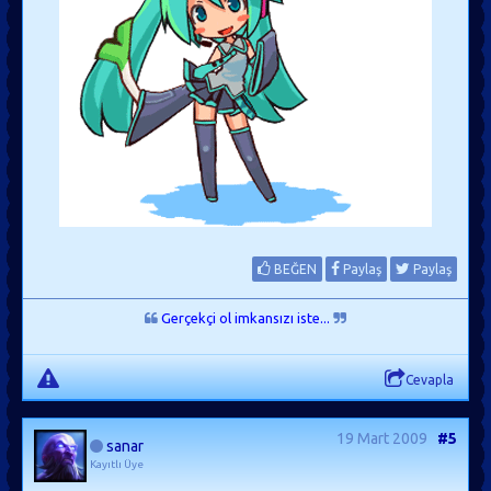
BEĞEN
Paylaş
Paylaş
Gerçekçi ol imkansızı iste...
Cevapla
19 Mart 2009
#5
sanar
Kayıtlı Üye