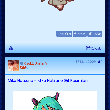
BEĞEN
Paylaş
Paylaş
Cevapla
17 Mart 2009
#4
KisukE UraharA
VIP
!..............!
Miku Hatsune - Miku Hatsune Gif Resimleri