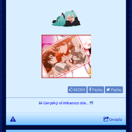
BEĞEN
Paylaş
Paylaş
Gerçekçi ol imkansızı iste...
Cevapla