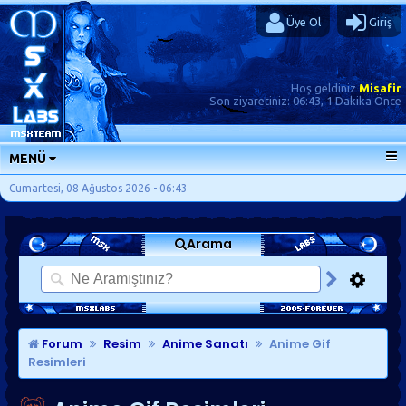
Üye Ol
Giriş
Hoş geldiniz
Misafir
Son ziyaretiniz:
06:43, 1 Dakika Önce
MENÜ
ANA SAYFA
Cumartesi, 08 Ağustos 2026 - 06:43
FORUMLAR
Arama
SORU-CEVAP
GÜNLÜKLER
SON MESAJLAR
KISAYOLLAR
Forum
Resim
Anime Sanatı
Anime Gif
Resimleri