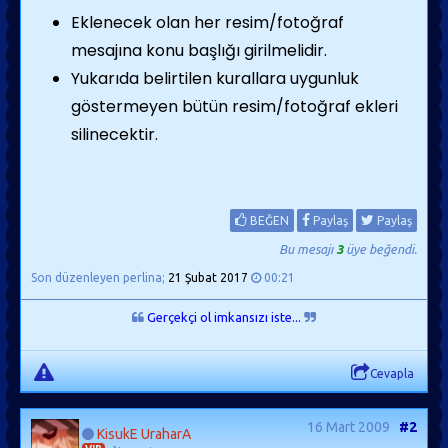
Eklenecek olan her resim/fotoğraf
mesajına konu başlığı girilmelidir.
Yukarıda belirtilen kurallara uygunluk
göstermeyen bütün resim/fotoğraf ekleri
silinecektir.
BEĞEN
Paylaş
Paylaş
Bu mesajı
3
üye beğendi.
Son düzenleyen perlina;
21 Şubat 2017
00:21
Gerçekçi ol imkansızı iste...
Cevapla
16 Mart 2009
#2
KisukE UraharA