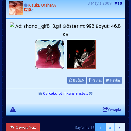
3 Mayıs 2009
#10
KisukE UraharA
VIP
!..............!
BEĞEN
Paylaş
Paylaş
Gerçekçi ol imkansızı iste...
Cevapla
Cevap Yaz
Sayfa 1 / 16
1