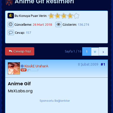
Anime Gif Resimleri
Bu Konuya Puan Verin:
Güncelleme:
26 Mart 2018
Gösterim:
136.274
Cevap:
157
Cevap Yaz
Sayfa 1 / 16
1
8 Şubat 2009
#1
KisukE UraharA
VIP
!..............!
Anime Gif
MsXLabs.org
Sponsorlu Bağlantılar