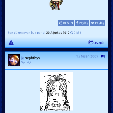
BEĞEN
Paylaş
Paylaş
Son düzenleyen buz perisi;
20 Ağustos 2012
01:36
Cevapla
15 Nisan 2009
#8
Nephthys
Ziyaretçi