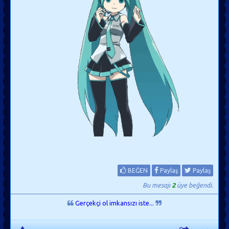
BEĞEN
Paylaş
Paylaş
Bu mesajı
2
üye beğendi.
Gerçekçi ol imkansızı iste...