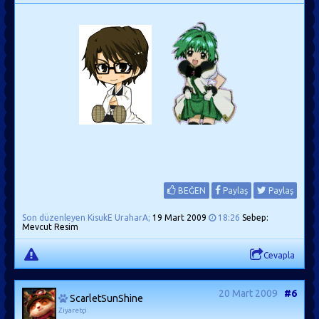
BEĞEN
Paylaş
Paylaş
Son düzenleyen KisukE UraharA;
19 Mart 2009
18:26
Sebep:
Mevcut Resim
Cevapla
20 Mart 2009
#6
ScarletSunShine
Ziyaretçi