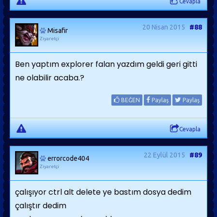
Cevapla
20 Nisan 2015
#88
Misafir
Ziyaretçi
Ben yaptım explorer falan yazdım geldi geri gitti
ne olabilir acaba.?
BEĞEN
Paylaş
Paylaş
Cevapla
22 Eylül 2015
#89
errorcode404
Ziyaretçi
çalışıyor ctrl alt delete ye bastım dosya dedim
çalıştır dedim