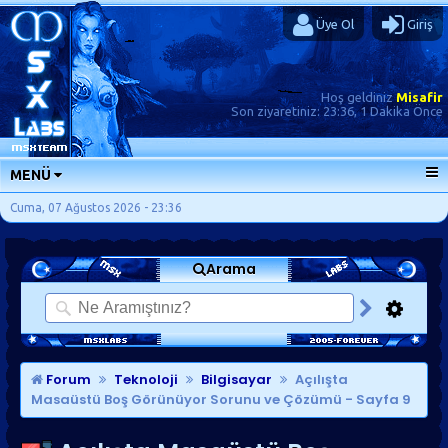
Üye Ol
Giriş
Hoş geldiniz
Misafir
Son ziyaretiniz:
23:36, 1 Dakika Önce
MENÜ
ANA SAYFA
Cuma, 07 Ağustos 2026 - 23:36
FORUMLAR
Arama
SORU-CEVAP
GÜNLÜKLER
SON MESAJLAR
KISAYOLLAR
Forum
Teknoloji
Bilgisayar
Açılışta
Masaüstü Boş Görünüyor Sorunu ve Çözümü
- Sayfa 9