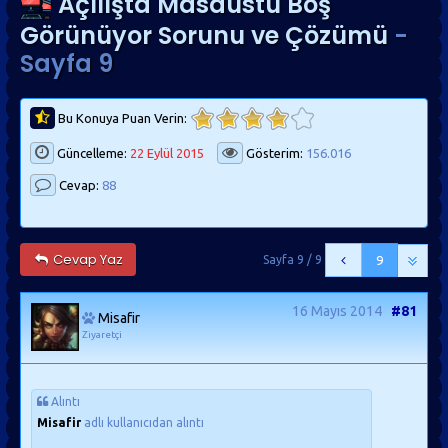
Açılışta Masaüstü Boş
Görünüyor Sorunu ve Çözümü
-
Sayfa 9
Bu Konuya Puan Verin:
Güncelleme:
22 Eylül 2015
Gösterim:
156.016
Cevap:
88
Cevap Yaz
Sayfa 9 / 9
9
16 Mayıs 2014
#81
Misafir
Ziyaretçi
Alıntı
Misafir
adlı kullanıcıdan alıntı