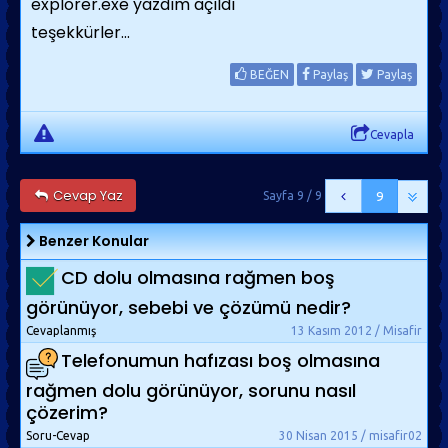
explorer.exe yazdım açıldı
teşekkürler...
BEĞEN
Paylaş
Paylaş
Cevapla
Cevap Yaz
Sayfa 9 / 9
9
Benzer Konular
CD dolu olmasına rağmen boş
görünüyor, sebebi ve çözümü nedir?
Cevaplanmış
13 Kasım 2012 / Misafir
Telefonumun hafızası boş olmasına
rağmen dolu görünüyor, sorunu nasıl
çözerim?
Soru-Cevap
30 Nisan 2015 / misafir02