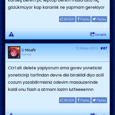
kardeş benim pc leptop benim masa üstü hiç
gözükmüyor kap karanlık ne yapmam gerekiyor
BEĞEN
Paylaş
Paylaş
Cevapla
12 Nisan 2015
#87
Misafir
Ziyaretçi
Ctrl alt delete yapiyorum ama gorev yoneticisi
yoneticinjz tarfindan devre disi birakildi diyo acill
cozum yazabilirmisiniz odevim masauzerinde
kaldi onu flash a atmam lazim lutfeeeennn
BEĞEN
Paylaş
Paylaş