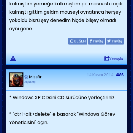
kalmıştım yemeğe kalkmıştım pc masaüstü açık
kalmıştı gittim geldm mouseyi oynatınca herşey
yokoldu bisrü şey denedim hiçde bilşey olmadı
aynı gene
BEĞEN
Paylaş
Paylaş
Cevapla
14 Kasım 2014
#85
Misafir
Ziyaretçi
* Windows XP CDsini CD sürücüne yerleştiriniz.
* "ctrl+alt+delete" e basarak "Windows Görev
Yöneticisini" açın.