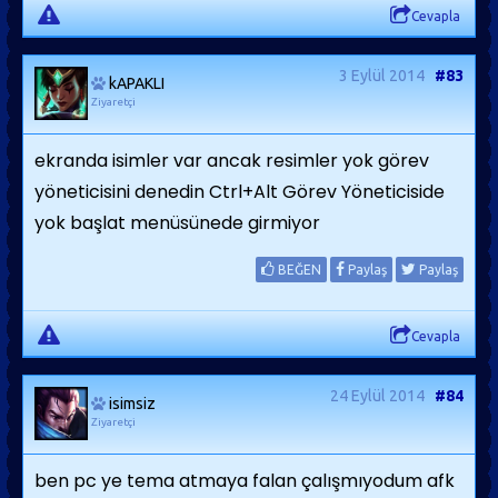
Cevapla
3 Eylül 2014
#83
kAPAKLI
Ziyaretçi
ekranda isimler var ancak resimler yok görev
yöneticisini denedin Ctrl+Alt Görev Yöneticiside
yok başlat menüsünede girmiyor
BEĞEN
Paylaş
Paylaş
Cevapla
24 Eylül 2014
#84
isimsiz
Ziyaretçi
ben pc ye tema atmaya falan çalışmıyodum afk