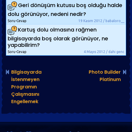
Geri dönüşüm kutusu boş olduğu halde
dolu görünüyor, nedeni nedir?
Soru-Cevap
19 Kasım 2012 / babaloro__
Kartuş dolu olmasına rağmen
bilgisayarda boş olarak görünüyor, ne
yapabilirim?
Soru-Cevap
4 Mayıs 2012 / dahi genc
Bilgisayarda
Photo Builder
İstenmeyen
Platinum
Programın
Çalışmasını
Engellemek