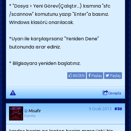
* "Dosya > Yeni Görev(Çalıştır...) kısmına "sfc
/scannow" komutunu yazıp "Enter"a basınız.
Windows klasörü onarılacak.
*Uyarı ile karşılaşırsanız "Yeniden Dene"
butonunda ısrar ediniz.
* Bilgisayara yeniden başlatınız.
BEĞEN
Paylaş
Paylaş
Cevapla
9 Ocak 2015
#86
Misafir
Ziyaretçi