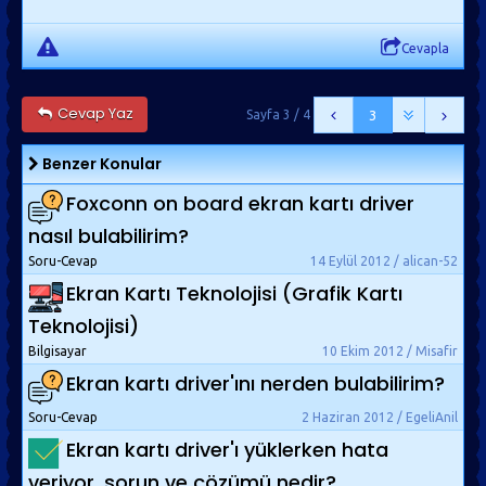
Cevapla
Cevap Yaz
Sayfa 3 / 4
3
Benzer Konular
Foxconn on board ekran kartı driver
nasıl bulabilirim?
Soru-Cevap
14 Eylül 2012 / alican-52
Ekran Kartı Teknolojisi (Grafik Kartı
Teknolojisi)
Bilgisayar
10 Ekim 2012 / Misafir
Ekran kartı driver'ını nerden bulabilirim?
Soru-Cevap
2 Haziran 2012 / EgeliAnil
Ekran kartı driver'ı yüklerken hata
veriyor, sorun ve çözümü nedir?