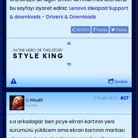
bu sayfayı ziyaret ediniz:
Lenovo Ideapad Support
& downloads - Drivers & Downloads
BEĞEN
Paylaş
Paylaş
Cevapla
5 Ocak 2012
#27
Misafir
Ziyaretçi
s.a arkadaşlar ben pcye ekran kartının yeni
sürümünü yüklicem ama ekran kartının markası