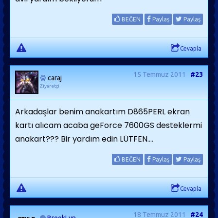
BEĞEN
Paylaş
Paylaş
Cevapla
15 Temmuz 2011
#23
caraj
Ziyaretçi
Arkadaşlar benim anakartım D865PERL ekran
kartı alıcam acaba geForce 7600GS desteklermi
anakart??? Bir yardım edin LÜTFEN....
BEĞEN
Paylaş
Paylaş
Cevapla
18 Temmuz 2011
#24