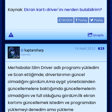
Kaynak:
Ekran kartı driver'ını nerden bulabilirim?
BEĞEN
Paylaş
Paylaş
Cevapla
16 Mart 2012
#29
kaptansharp
Ziyaretçi
Merhabalar.Slim Driver adlı programı yükledim
ve Scan ettiğimde; driverlarımın güncel
olmadığını gördüm.Ama aygıt yöneticisinden
güncellemelere baktığımda güncellemelerin
olmadığıını ve full olduğunu gördüm.İlk ekran
kartımı güncellemek istedim ve programdan
yüklemeyi denedim ama yükleme