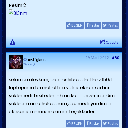
Resim 2
BEĞEN
Paylaş
Paylaş
Cevapla
29 Mart 2012
#30
mstfgkmn
Ziyaretçi
selamün aleyküm, ben toshiba satellite c650d
laptopuma format attım yalnız ekran kartını
yüklemedi. bi siteden ekran kartı driver indirdim
yükledim ama hala sorun çözülmedi. yardımcı
olursanız memnun olurum. teşekkürler.
BEĞEN
Paylaş
Paylaş