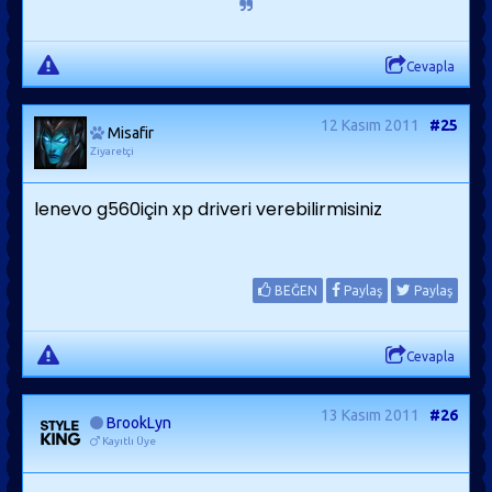
Cevapla
12 Kasım 2011
#25
Misafir
Ziyaretçi
lenevo g560için xp driveri verebilirmisiniz
BEĞEN
Paylaş
Paylaş
Cevapla
13 Kasım 2011
#26
BrookLyn
Kayıtlı Üye