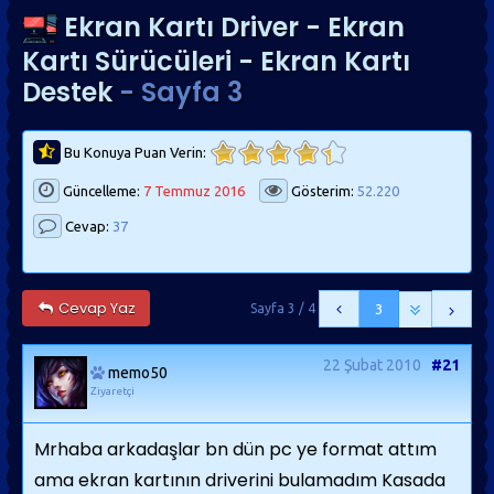
Ekran Kartı Driver - Ekran
Kartı Sürücüleri - Ekran Kartı
Destek
- Sayfa 3
Bu Konuya Puan Verin:
Güncelleme:
7 Temmuz 2016
Gösterim:
52.220
Cevap:
37
Cevap Yaz
Sayfa 3 / 4
3
22 Şubat 2010
#21
memo50
Ziyaretçi
Mrhaba arkadaşlar bn dün pc ye format attım
ama ekran kartının driverini bulamadım Kasada