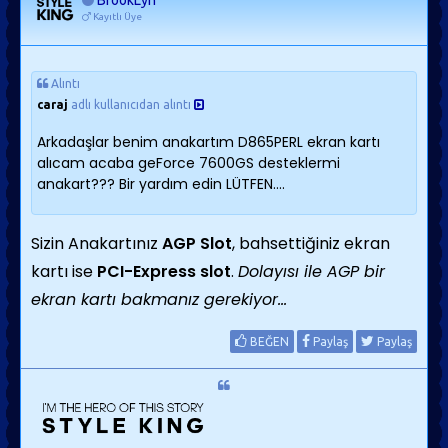
BrookLyn
Kayıtlı Üye
Alıntı
caraj
adlı kullanıcıdan alıntı
Arkadaşlar benim anakartım D865PERL ekran kartı
alıcam acaba geForce 7600GS desteklermi
anakart??? Bir yardım edin LÜTFEN....
Sizin Anakartınız
AGP Slot
, bahsettiğiniz ekran
kartı ise
PCI-Express slot
.
Dolayısı ile AGP bir
ekran kartı bakmanız gerekiyor...
BEĞEN
Paylaş
Paylaş