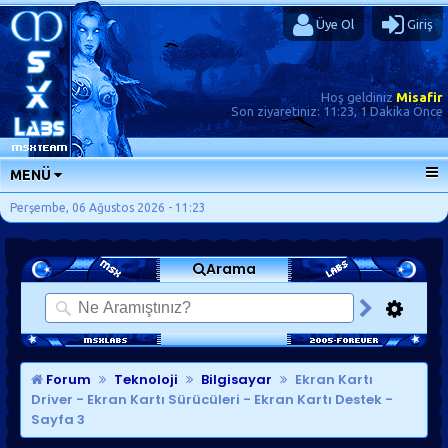
Üye Ol
Giriş
Hoş geldiniz
Misafir
Son ziyaretiniz:
11:23, 1 Dakika Önce
MENÜ
ANA SAYFA
Perşembe, 06 Ağustos 2026 - 11:23
FORUMLAR
Arama
SORU-CEVAP
GÜNLÜKLER
SON MESAJLAR
KISAYOLLAR
Forum
Teknoloji
Bilgisayar
Ekran Kartı
Driver - Ekran Kartı Sürücüleri - Ekran Kartı Destek
-
Sayfa 3