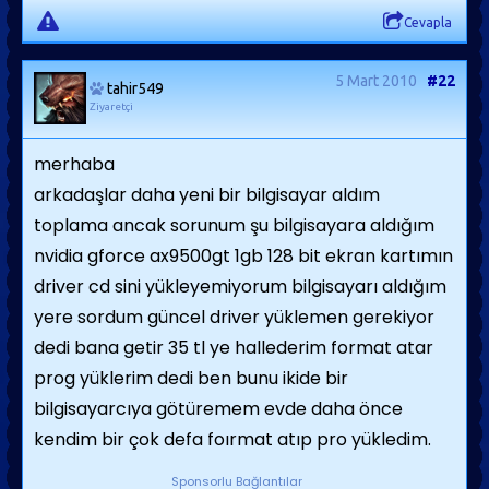
Cevapla
5 Mart 2010
#22
tahir549
Ziyaretçi
merhaba
arkadaşlar daha yeni bir bilgisayar aldım
toplama ancak sorunum şu bilgisayara aldığım
nvidia gforce ax9500gt 1gb 128 bit ekran kartımın
driver cd sini yükleyemiyorum bilgisayarı aldığım
yere sordum güncel driver yüklemen gerekiyor
dedi bana getir 35 tl ye hallederim format atar
prog yüklerim dedi ben bunu ikide bir
bilgisayarcıya götüremem evde daha önce
kendim bir çok defa foırmat atıp pro yükledim.
Sponsorlu Bağlantılar