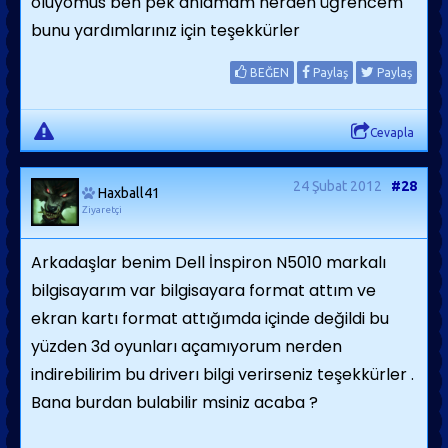
oluyomus ben pek anlamam nerden üğrencem
bunu yardımlarınız için teşekkürler
BEĞEN
Paylaş
Paylaş
Cevapla
24 Şubat 2012
#28
Haxball41
Ziyaretçi
Arkadaşlar benim Dell İnspiron N5010 markalı
bilgisayarım var bilgisayara format attım ve
ekran kartı format attığımda içinde değildi bu
yüzden 3d oyunları açamıyorum nerden
indirebilirim bu driverı bilgi verirseniz teşekkürler .
Bana burdan bulabilir msiniz acaba ?