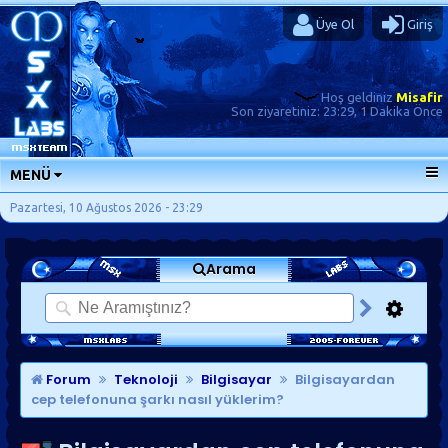
Üye Ol
Giriş
Hoş geldiniz
Misafir
Son ziyaretiniz:
23:29, 1 Dakika Önce
MENÜ
ANA SAYFA
Pazartesi, 10 Ağustos 2026 - 23:29
FORUMLAR
Arama
SORU-CEVAP
GÜNLÜKLER
SON MESAJLAR
KISAYOLLAR
Forum
Teknoloji
Bilgisayar
Bilgisayardan
cep telefonuna şarkı nasıl yüklerim?