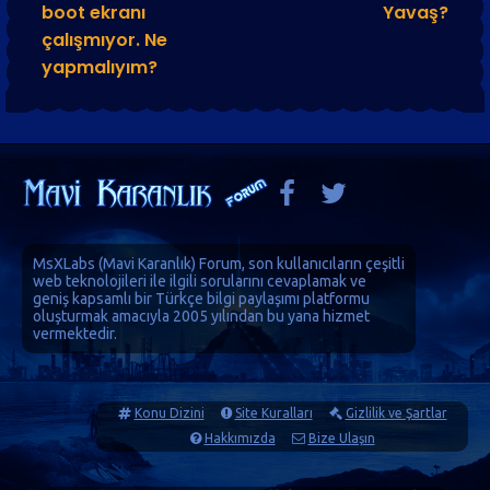
boot ekranı
Yavaş?
çalışmıyor. Ne
yapmalıyım?
MsXLabs (
Mavi Karanlık
)
Forum
, son kullanıcıların çeşitli
web teknolojileri ile ilgili sorularını cevaplamak ve
geniş kapsamlı bir Türkçe bilgi paylaşımı platformu
oluşturmak amacıyla 2005 yılından bu yana hizmet
vermektedir.
Konu Dizini
Site Kuralları
Gizlilik ve Şartlar
Hakkımızda
Bize Ulaşın