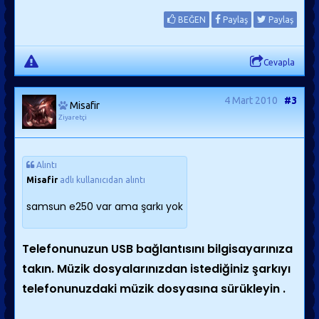
BEĞEN
Paylaş
Paylaş
Cevapla
4 Mart 2010
#3
Misafir
Ziyaretçi
Alıntı
Misafir
adlı kullanıcıdan alıntı
samsun e250 var ama şarkı yok
Telefonunuzun USB bağlantısını bilgisayarınıza
takın. Müzik dosyalarınızdan istediğiniz şarkıyı
telefonunuzdaki müzik dosyasına sürükleyin .