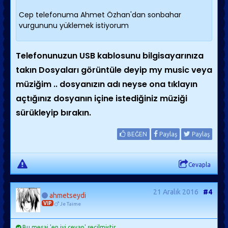
Cep telefonuma Ahmet Özhan'dan sonbahar
vurgununu yüklemek istiyorum
Telefonunuzun USB kablosunu bilgisayarınıza
takın Dosyaları görüntüle deyip my music veya
müziğim .. dosyanızın adı neyse ona tıklayın
açtığınız dosyanın içine istediğiniz müziği
sürükleyip bırakın.
BEĞEN
Paylaş
Paylaş
Cevapla
21 Aralık 2016
#4
ahmetseydi
VIP
Je Taime
Bu mesaj 'en iyi cevap' seçilmiştir.