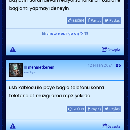
başlatın. Sorun devam ediyorsa farklı bir kablo ile
bağlantı yapmayı deneyin.
BEĞEN
Paylaş
Paylaş
ѕнσω мυѕт gσ ση ツ
Cevapla
12 Nisan 2021
#5
mehmetkerem
Yeni Üye
usb kablosu ile pcye bağla telefonu sonra
telefona at müziği ama mp3 şekilde
BEĞEN
Paylaş
Paylaş
Cevapla