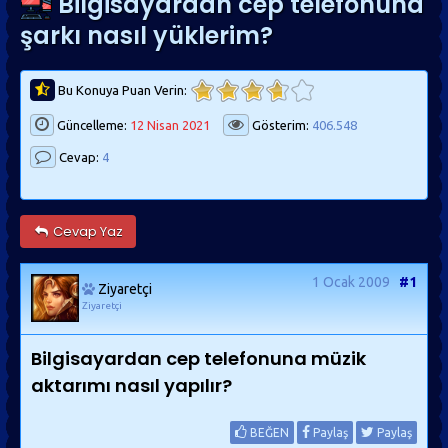
Bilgisayardan cep telefonuna
şarkı nasıl yüklerim?
Bu Konuya Puan Verin:
Güncelleme:
12 Nisan 2021
Gösterim:
406.548
Cevap:
4
Cevap Yaz
1 Ocak 2009
#1
Ziyaretçi
Ziyaretçi
Bilgisayardan cep telefonuna müzik
aktarımı nasıl yapılır?
BEĞEN
Paylaş
Paylaş