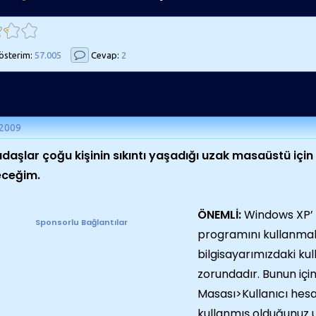
sterim:
57.005
Cevap:
2
 2009
daşlar çoğu kişinin sıkıntı yaşadığı uzak masaüstü için
eceğim.
ÖNEMLİ:
Windows XP’ 
Sponsorlu Bağlantılar
programını kullanmak
bilgisayarımızdaki kul
zorundadır. Bunun iç
Masası>Kullanıcı hesa
kullanmış olduğunuz us