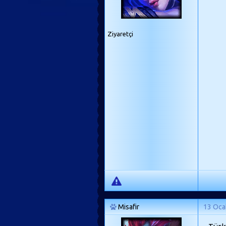
Ziyaretçi
Misafir
13 Oca