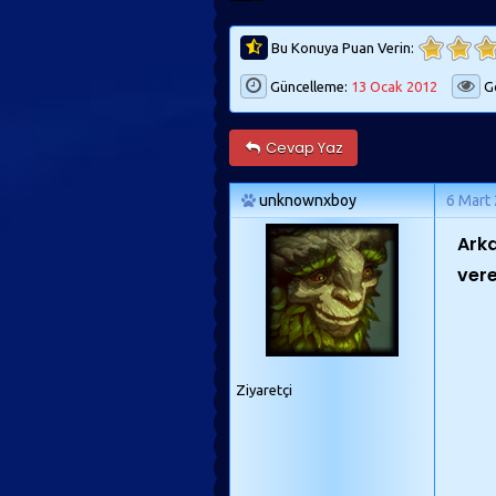
Bu Konuya Puan Verin:
Güncelleme:
13 Ocak 2012
Gö
Cevap Yaz
unknownxboy
6 Mart
Arka
ve
r
Ziyaretçi