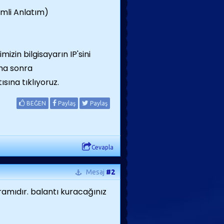
zin bilgisayarın IP'sini
aha sonra
ına tıklıyoruz.
BEĞEN
Paylaş
Paylaş
Cevapla
Mesaj
#2
amıdır. balantı kuracağınız