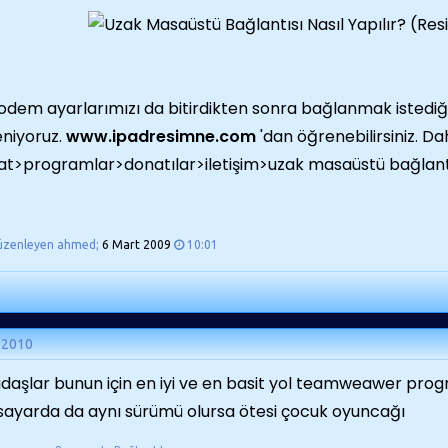
dem ayarlarımızı da bitirdikten sonra bağlanmak istediğimi
niyoruz.
www.ipadresimne.com
'dan öğrenebilirsiniz. D
at>programlar>donatılar>iletişim>uzak masaüstü bağlantıs
üzenleyen ahmed;
6 Mart 2009
10:01
 2010
daşlar bunun için en iyi ve en basit yol teamweawer progr
isayarda da aynı sürümü olursa ötesi çocuk oyuncağı