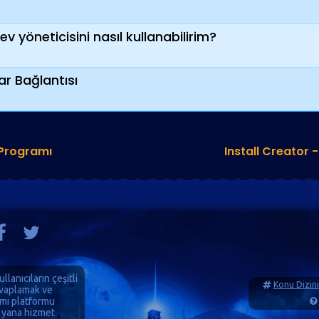
 yöneticisini nasıl kullanabilirim?
r Bağlantısı
 Programı
Install Creator
ullanıcıların çeşitli
Konu Dizini
cevaplamak ve
ımı platformu
 yana hizmet