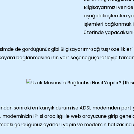
Bilgisayarımızı yenid
aşağıdaki işlemleri y
işlemleri bağlanmak is
üzerinde yapacaksını
simde de gördüğünüz gibi Bilgisayarım>sağ tuş>özellikler’ e
isayara bağlanmasına izin ver” seçeneği işaretleyip tamam’
ndan sonraki en karışık durum ise ADSL modemden port
 modeminizin IP’ si aracılığı ile
web arayüzüne girip genelde
mdeki gördüğünüz ayarları yapın ve modemin hafızasına a