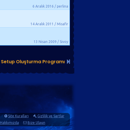
6 Aralık 2016 / perlina
14 Aralık 2011 / Misafir
13 Nisan 2009 / Sivoy
 - Setup Oluşturma Programı
Site Kuralları
Gizlilik ve Şartlar
Hakkımızda
Bize Ulaşın