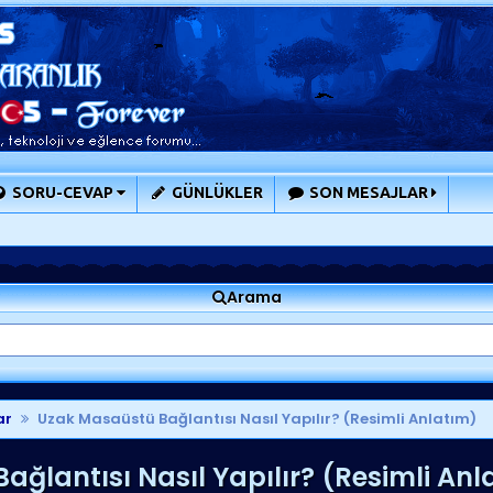
SORU-CEVAP
GÜNLÜKLER
SON MESAJLAR
Arama
ar
Uzak Masaüstü Bağlantısı Nasıl Yapılır? (Resimli Anlatım)
ğlantısı Nasıl Yapılır? (Resimli Anl