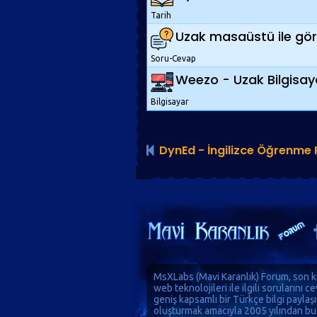
Tarih
Uzak masaüstü ile görev
Soru-Cevap
Weezo - Uzak Bilgisaya
Bilgisayar
DynEd - İngilizce Öğrenme
MsXLabs (
Mavi Karanlık
)
Forum
, son k
web teknolojileri ile ilgili sorularını 
geniş kapsamlı bir Türkçe bilgi paylaş
oluşturmak amacıyla 2005 yılından bu