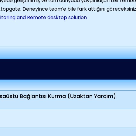
iyede geliştirilmiş ve tüm dünyada yaygınlaşan tek remo
topgate. Deneyince team'e bile fark attığını göreceksini
toring and Remote desktop solution
saüstü Bağlantısı Kurma (Uzaktan Yardım)