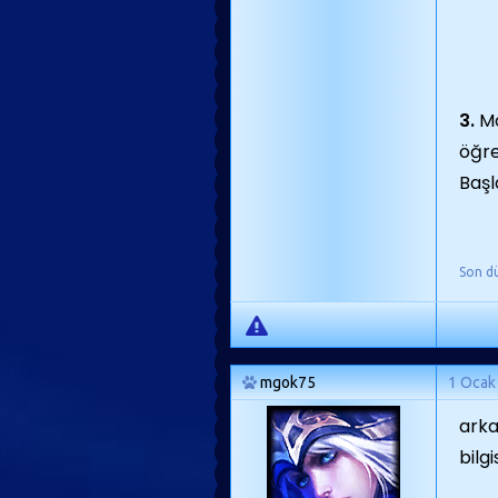
3.
Mo
öğre
Başl
Son d
mgok75
1 Ocak
arka
bilg