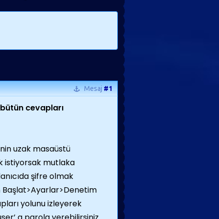
Mesaj
#1
 bütün cevapları
nin uzak masaüstü
 istiyorsak mutlaka
lanıcıda şifre olmak
in Başlat>Ayarlar>Denetim
pları yolunu izleyerek
er’ a parola verebilirsiniz.