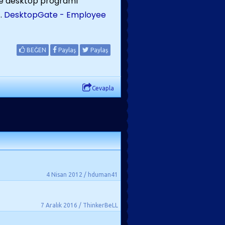
te desktop programı
z.
DesktopGate - Employee
BEĞEN
Paylaş
Paylaş
Cevapla
4 Nisan 2012 / hduman41
7 Aralık 2016 / ThinkerBeLL