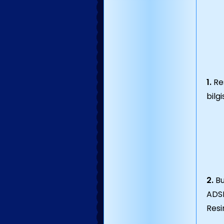
1.
Re
bilg
2.
Bu
ADSL
Resi