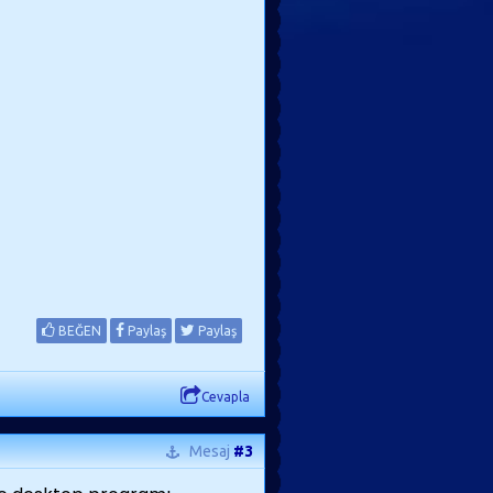
BEĞEN
Paylaş
Paylaş
Cevapla
Mesaj
#3