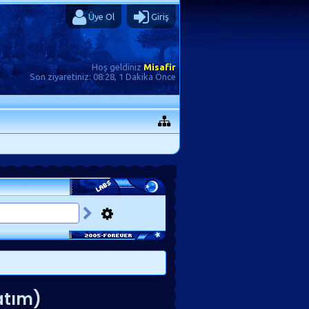
Üye Ol
Giriş
Hoş geldiniz
Misafir
Son ziyaretiniz:
08:28, 1 Dakika Önce
atım)