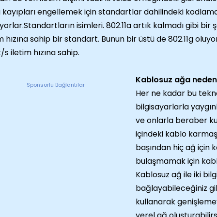
ı kayıpları engellemek için standartlar dahilindeki kodlam
liyorlar.Standartların isimleri. 802.11a artık kalmadı gibi bir 
im hızına sahip bir standart. Bunun bir üstü de 802.11g oluyo
/s iletim hızına sahip.
Kablosuz ağa neden 
Sponsorlu Bağlantılar
Her ne kadar bu teknol
bilgisayarlarla yaygınl
ve onlarla beraber ku
içindeki kablo karma
başından hiç ağ için 
bulaşmamak için kablo
Kablosuz ağ ile iki bilg
bağlayabileceğiniz gib
kullanarak genişleme
yerel ağ oluşturabilirs