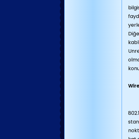
bilg
fayd
yerl
Diğe
kabl
Unre
olma
konu
Wire
802.
stan
nokt