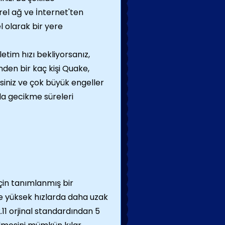
erel ağ ve İnternet'ten
l olarak bir yere
etim hızı bekliyorsanız,
nden bir kaç kişi Quake,
siniz ve çok büyük engeller
zda gecikme süreleri
çin tanımlanmış bir
e yüksek hızlarda daha uzak
.11 orjinal standardından 5