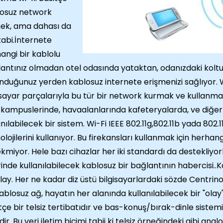
osuz network
ek, ama dahası da
tabi.İnternete
angi bir kablolu
antınız olmadan otel odasında yataktan, odanızdaki kolt
nduğunuz yerden kablosuz internete erişmenizi sağlıyor. Wi
isayar parçalarıyla bu tür bir network kurmak ve kullanm
 kampuslerinde, havaalanlarında kafeteryalarda, ve diğer
anılabilecek bir sistem. Wi-Fi IEEE 802.11g,802.11b yada 802.11
olojilerini kullanıyor. Bu firekansları kullanmak için herhang
kmiyor. Hele bazı cihazlar her iki standardı da destekliyo
rinde kullanılabilecek kablosuz bir bağlantının habercisi..
olay. Her ne kadar diz üstü bilgisayarlardaki sözde Centrino 
ablosuz ağ, hayatın her alanında kullanılabilecek bir "olay
tçe bir telsiz tertibatıdır ve bas-konuş/bırak-dinle sistemiy
idir. Bu veri iletim biçimi tabii ki telsiz örneğindeki gibi ana