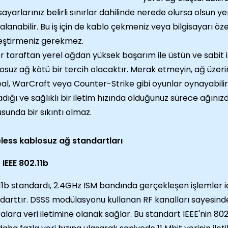
isayarlarınız belirli sınırlar dahilinde nerede olursa olsun y
alanabilir. Bu iş için de kablo çekmeniz veya bilgisayarı öze
eştirmeniz gerekmez.
r taraftan yerel ağdan yüksek başarım ile üstün ve sabit il
osuz ağ kötü bir tercih olacaktır. Merak etmeyin, ağ üzeri
al, WarCraft veya Counter-Strike gibi oyunlar oynayabilir
dığı ve sağlıklı bir iletim hızında olduğunuz sürece ağını
sunda bir sıkıntı olmaz.
less kablosuz ağ standartları
IEEE 802.11b
11b standardı, 2.4GHz ISM bandında gerçekleşen işlemler i
darttır. DSSS modülasyonu kullanan RF kanalları sayesind
alara veri iletimine olanak sağlar. Bu standart IEEE'nin 802