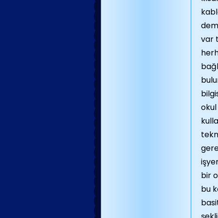
kabl
dem
var 
herh
bağl
bulu
bilg
okul
kull
tekn
gere
işye
bir 
bu k
basi
şekl