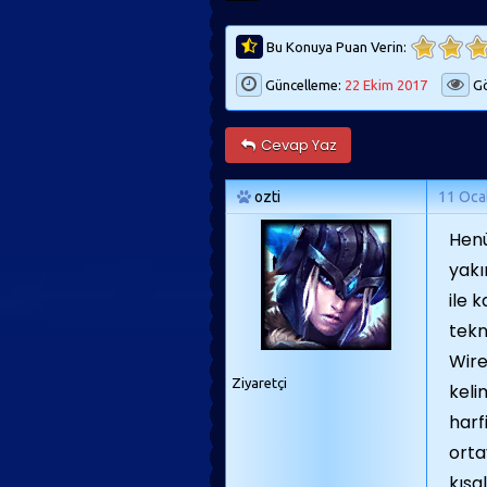
Bu Konuya Puan Verin:
Güncelleme:
22 Ekim 2017
Gö
Cevap Yaz
ozti
11 Oca
Hen
yakı
ile 
tekno
Wire
Ziyaretçi
kelim
harf
orta
kısa