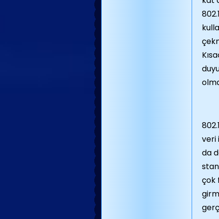
kat 
802.
kull
çekm
Kısa
duyu
olma
802.
veri
da d
stan
çok 
girm
gerç