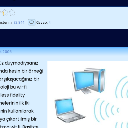
sterim:
75.844
Cevap:
4
k 2006
üz duymadıysanız
nda kesin bir örneği
karşılaşacağınız bir
loji bu wi-fi.
less fidelity
elerinin ilk iki
inin kullanılarak
ya çıkartılmış bir
ltma wi-fi. Basitçe