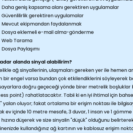
Daha geniş kapsama alanı gerektiren uygulamalar
Güvenlilirlik gerektiren uygulamalar
Mevcut ekipmandan faydalanmak
Dosya eklemeli e-mail alma-gönderme
Web Tarama
Dosya Paylaşımı
adar alanda sinyal alabilirim?
likle ağ sinyallerinin, ulaşmaları gereken yer ile hemen 
n bir engel varsa bundan çok etkilendiklerini söyleyerek ba
isayarlara doğru geçeceği yönde birer metrelik boşluklar b
ess point) rahatlatacaktır. Tabii ki en iyi ihtimal için bahs
" yalan oluyor; fakat ortalama bir erişim noktası ile bilgisa
ak ev içinde 10 metre mesafe, 3 duvar, 1 insan ve 1 gömme 
 hızına düşerek ve size sinyalin "düşük" olduğunu belirterek 
nenizde kullandığınız ağ kartının ve kablosuz erişim nokta