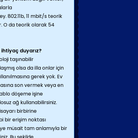
alarla
şey. 802.11b, 11 mbit/s teorik
r. O da teorik olarak 54
ihtiyaç duyarız?
oji taşınabilir
aşmış olsa da illa onlar için
llanılmasına gerek yok. Ev
şasına son vermek veya en
kablo döşeme işine
suz ağ kullanabilirsiniz.
isayarı birbirine
i bir erişim noktası
ye müsait tam anlamıyla bir
iniz. Bu şekilde