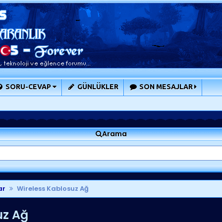
SORU-CEVAP
GÜNLÜKLER
SON MESAJLAR
Arama
ar
Wireless Kablosuz Ağ
uz Ağ