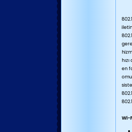
802.
ilet
802.
gere
hizm
hızı
en f
omur
sist
802.
802.
Wi-F