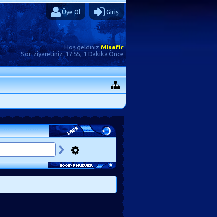
Üye Ol
Giriş
Hoş geldiniz
Misafir
Son ziyaretiniz:
17:55, 1 Dakika Önce