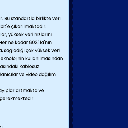
r. Bu standartla birlikte veri
bit'e çıkarılmaktadır.
r, yüksek veri hızlarını
 Her ne kadar 802.11a'nın
a, sağladığı çok yüksek veri
 teknolojinin kullanılmasından
rasındaki kablosuz
lanıcılar ve video dağılım
kayıplar artmakta ve
ç gerekmektedir
rı