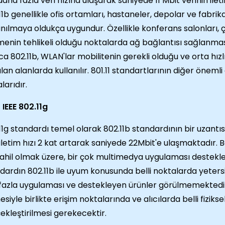
daha fazla veri hızına ulaşarak saniyede 11 Mbit verinin ile
11b genellikle ofis ortamları, hastaneler, depolar ve fabrik
anılmaya oldukça uygundur. Özellikle konferans salonları, 
enin tehlikeli olduğu noktalarda ağ bağlantısı sağlanması 
ca 802.11b, WLAN'lar mobilitenin gerekli olduğu ve orta hızl
lan alanlarda kullanılır. 801.11 standartlarının diğer önemli
larıdır.
IEEE 802.11g
11g standardı temel olarak 802.11b standardının bir uzantısıd
 iletim hızı 2 kat artarak saniyede 22Mbit'e ulaşmaktadır. 
ahil olmak üzere, bir çok multimedya uygulaması destekle
dardın 802.11b ile uyum konusunda belli noktalarda yeter
fazla uygulaması ve destekleyen ürünler görülmemektedir
esiyle birlikte erişim noktalarında ve alıcılarda belli fiziksel
ekleştirilmesi gerekecektir.