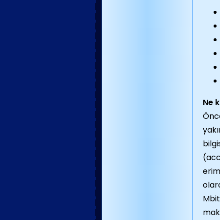
Ne k
Önce
yakı
bilg
(acc
erim
olar
Mbit
maki