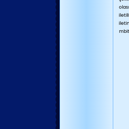
olas
ileti
ilet
mbit