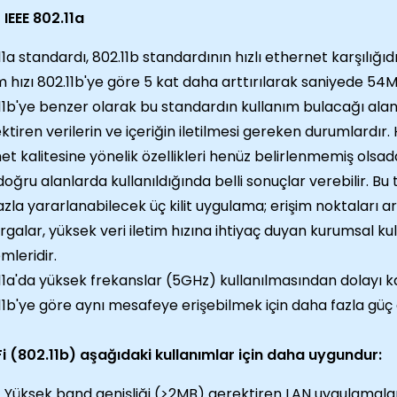
IEEE 802.11a
11a standardı, 802.11b standardının hızlı ethernet karşılığıdı
im hızı 802.11b'ye göre 5 kat daha arttırılarak saniyede 54M
11b'ye benzer olarak bu standardın kullanım bulacağı alanla
ktiren verilerin ve içeriğin iletilmesi gereken durumlardır.
et kalitesine yönelik özellikleri henüz belirlenmemiş olsad
 doğru alanlarda kullanıldığında belli sonuçlar verebilir. Bu
azla yararlanabilecek üç kilit uygulama; erişim noktaları a
galar, yüksek veri iletim hızına ihtiyaç duyan kurumsal kul
emleridir.
11a'da yüksek frekanslar (5GHz) kullanılmasından dolayı 
11b'ye göre aynı mesafeye erişebilmek için daha fazla gü
i (802.11b) aşağıdaki kullanımlar için daha uygundur:
Yüksek band genişliği (>2MB) gerektiren LAN uygulamala