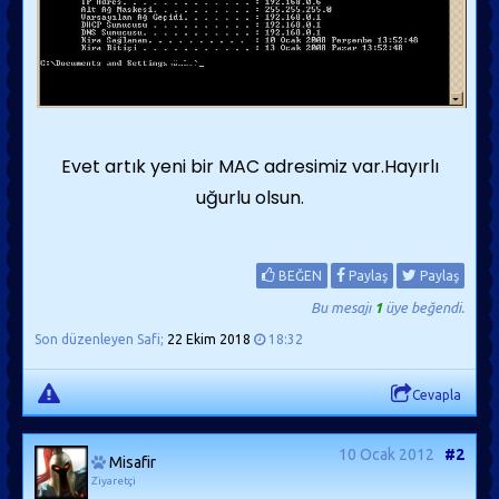
Evet artık yeni bir MAC adresimiz var.Hayırlı
uğurlu olsun.
BEĞEN
Paylaş
Paylaş
Bu mesajı
1
üye beğendi.
Son düzenleyen Safi;
22 Ekim 2018
18:32
Cevapla
10 Ocak 2012
#2
Misafir
Ziyaretçi