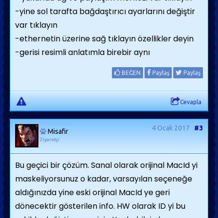
-yine sol tarafta bağdaştırıcı ayarlarını değiştir
var tıklayın
-ethernetin üzerine sağ tıklayın özellikler deyin
-gerisi resimli anlatımla birebir aynı
BEĞEN
Paylaş
Paylaş
Cevapla
4 Ocak 2017
#3
Misafir
Ziyaretçi
Bu geçici bir çözüm. Sanal olarak orijinal MacId yi
maskeliyorsunuz o kadar, varsayılan seçeneğe
aldığınızda yine eski orijinal MacId ye geri
dönecektir gösterilen info. HW olarak ID yi bu