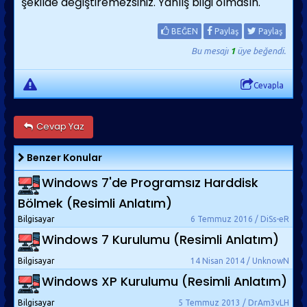
şekilde değiştiremezsiniz. Yanlış bilgi olmasın.
BEĞEN
Paylaş
Paylaş
Bu mesajı
1
üye beğendi.
Cevapla
Cevap Yaz
Benzer Konular
Windows 7'de Programsız Harddisk
Bölmek (Resimli Anlatım)
Bilgisayar
6 Temmuz 2016 / DiSs-eR
Windows 7 Kurulumu (Resimli Anlatım)
Bilgisayar
14 Nisan 2014 / UnknowN
Windows XP Kurulumu (Resimli Anlatım)
Bilgisayar
5 Temmuz 2013 / DrAm3vLH