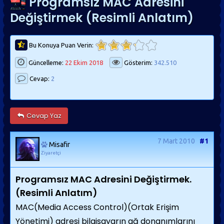
Programsız MAC Adresini
Değiştirmek (Resimli Anlatım)
Bu Konuya Puan Verin:
Güncelleme:
22 Ekim 2018
Gösterim:
342.510
Cevap:
2
Cevap Yaz
7 Mart 2010
#1
Misafir
Ziyaretçi
Programsız MAC Adresini Değiştirmek.
(Resimli Anlatım)
MAC(Media Access Control)(Ortak Erişim
Yönetimi) adresi bilgisayarın ağ donanımlarını