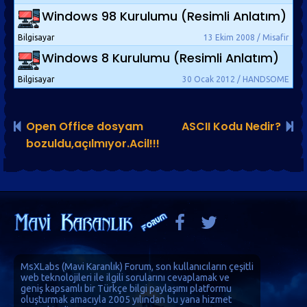
Windows 98 Kurulumu (Resimli Anlatım)
Bilgisayar
13 Ekim 2008 / Misafir
Windows 8 Kurulumu (Resimli Anlatım)
Bilgisayar
30 Ocak 2012 / HANDSOME
Open Office dosyam
ASCII Kodu Nedir?
bozuldu,açılmıyor.Acil!!!
MsXLabs (
Mavi Karanlık
)
Forum
, son kullanıcıların çeşitli
web teknolojileri ile ilgili sorularını cevaplamak ve
geniş kapsamlı bir Türkçe bilgi paylaşımı platformu
oluşturmak amacıyla 2005 yılından bu yana hizmet