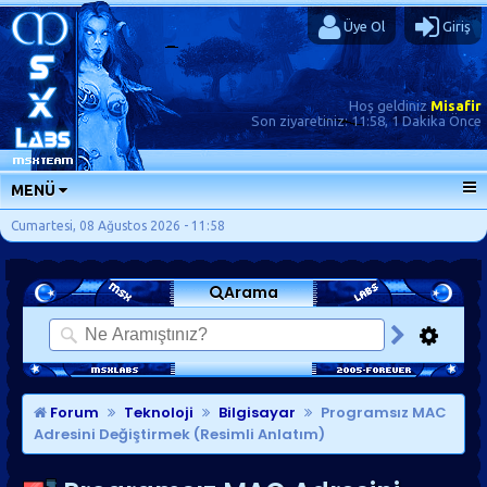
Üye Ol
Giriş
Hoş geldiniz
Misafir
Son ziyaretiniz:
11:58, 1 Dakika Önce
MENÜ
ANA SAYFA
Cumartesi, 08 Ağustos 2026 - 11:58
FORUMLAR
Arama
SORU-CEVAP
GÜNLÜKLER
SON MESAJLAR
KISAYOLLAR
Forum
Teknoloji
Bilgisayar
Programsız MAC
Adresini Değiştirmek (Resimli Anlatım)