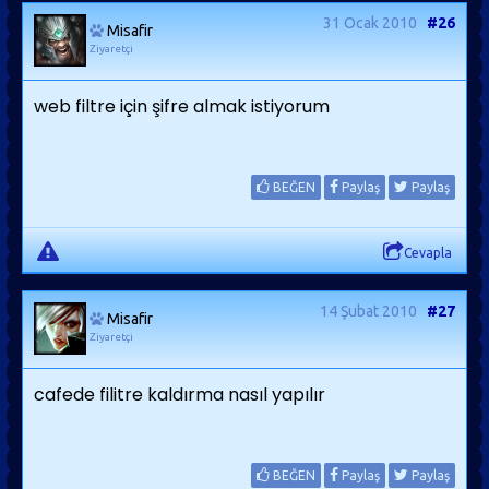
31 Ocak 2010
#26
Misafir
Ziyaretçi
web filtre için şifre almak istiyorum
BEĞEN
Paylaş
Paylaş
Cevapla
14 Şubat 2010
#27
Misafir
Ziyaretçi
cafede filitre kaldırma nasıl yapılır
BEĞEN
Paylaş
Paylaş