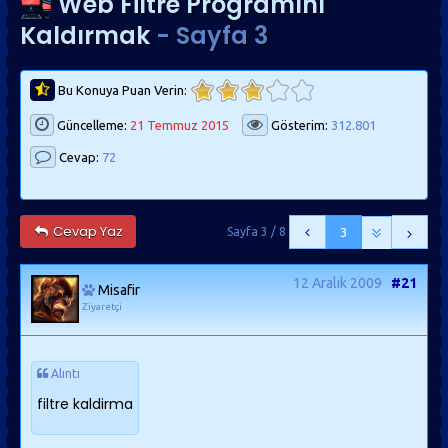
Web Filtre Programını
Kaldırmak
- Sayfa 3
Bu Konuya Puan Verin:
Güncelleme:
21 Temmuz 2015
Gösterim:
312.801
Cevap:
72
Cevap Yaz
Sayfa 3 / 8
3
12 Aralık 2009
#21
Misafir
Ziyaretçi
Alıntı
filtre kaldirma