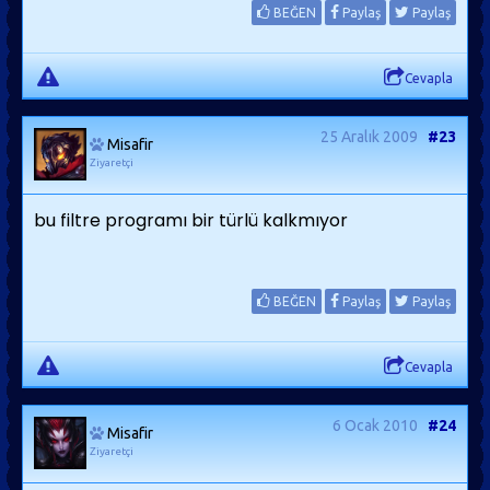
BEĞEN
Paylaş
Paylaş
Cevapla
25 Aralık 2009
#23
Misafir
Ziyaretçi
bu filtre programı bir türlü kalkmıyor
BEĞEN
Paylaş
Paylaş
Cevapla
6 Ocak 2010
#24
Misafir
Ziyaretçi