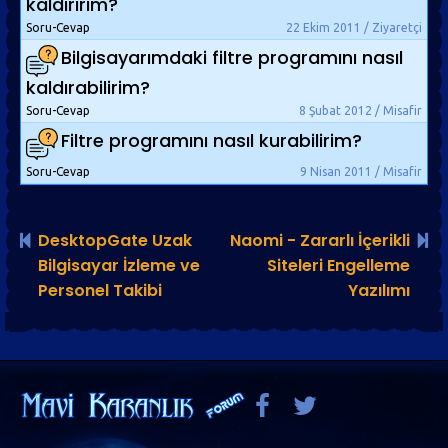
kaldırırım?
Soru-Cevap
22 Ekim 2011 / Ziyaretçi
Bilgisayarımdaki filtre programını nasıl
kaldırabilirim?
Soru-Cevap
8 Şubat 2012 / Misafir
Filtre programını nasıl kurabilirim?
Soru-Cevap
9 Nisan 2011 / Misafir
DesktopGate Uzak
Naomi - Zararlı İçerikli
Bilgisayar İzleme ve
Siteleri Engelleme
Personel Takibi
Yazılımı