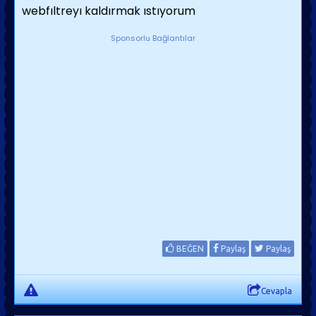
webfıltreyı kaldırmak ıstıyorum
Sponsorlu Bağlantılar
BEĞEN
Paylaş
Paylaş
Cevapla