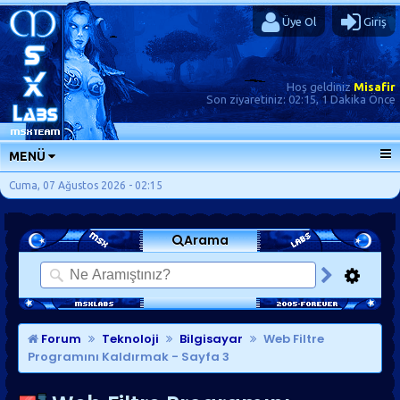
Üye Ol
Giriş
Hoş geldiniz
Misafir
Son ziyaretiniz:
02:15, 1 Dakika Önce
MENÜ
ANA SAYFA
Cuma, 07 Ağustos 2026 - 02:15
FORUMLAR
Arama
SORU-CEVAP
GÜNLÜKLER
SON MESAJLAR
KISAYOLLAR
Forum
Teknoloji
Bilgisayar
Web Filtre
Programını Kaldırmak
- Sayfa 3