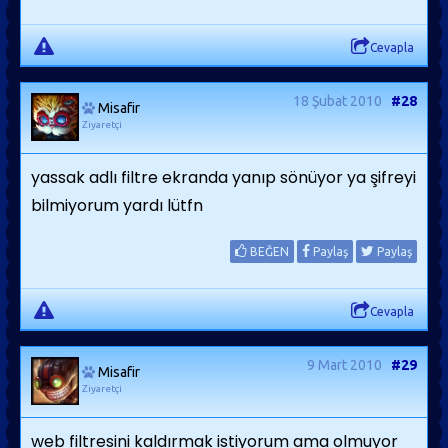
Cevapla
18 Şubat 2010
#28
Misafir
Ziyaretçi
yassak adlı filtre ekranda yanıp sönüyor ya şifreyi
bilmiyorum yardı lütfn
BEĞEN
Paylaş
Paylaş
Cevapla
9 Mart 2010
#29
Misafir
Ziyaretçi
web filtresini kaldırmak istiyorum ama olmuyor