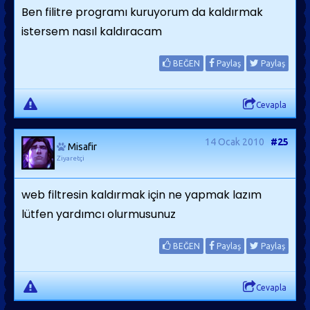
Ben filitre programı kuruyorum da kaldırmak
istersem nasıl kaldıracam
BEĞEN
Paylaş
Paylaş
Cevapla
14 Ocak 2010
#25
Misafir
Ziyaretçi
web filtresin kaldırmak için ne yapmak lazım
lütfen yardımcı olurmusunuz
BEĞEN
Paylaş
Paylaş
Cevapla