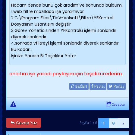
Hocam bende bunu çok aradım ve sonunda buldum
1.web filtre mozillada işe yaramıyor
2.C:\Program Files\TieV-Volsoft\Filtre\YFKontrol
Dosyasının uzantısını değiştir
3.Görev Yöneticisinden YFKontrolu işlemi sonlandır
diyerek sonlandır
4.sonrada vfiltreyi işlemi sonlandır diyerek sonlandır
Bu Kadar...
İşinize Yarasa Bi Teşekkür Yeter
anlatım işe yaradı.paylaşım için teşekkürederim.
BEĞEN
Paylaş
Paylaş
Cevapla
Cevap Yaz
Sayfa 1 / 8
1