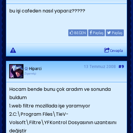
bu işi cafeden nasıl yaparız?????
BEĞEN
Paylaş
Paylaş
Cevapla
13 Temmuz 2008
#9
Hiparci
Ziyaretçi
Hocam bende bunu çok aradım ve sonunda
buldum
1.web filtre mozillada işe yaramıyor
2.C:\Program Files\TieV-
Volsoft\Filtre\YFKontrol Dosyasının uzantısını
değiştir