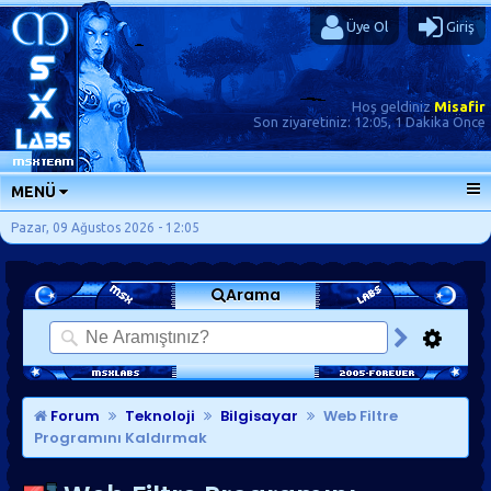
Üye Ol
Giriş
Hoş geldiniz
Misafir
Son ziyaretiniz:
12:05, 1 Dakika Önce
MENÜ
ANA SAYFA
Pazar, 09 Ağustos 2026 - 12:05
FORUMLAR
Arama
SORU-CEVAP
GÜNLÜKLER
SON MESAJLAR
KISAYOLLAR
Forum
Teknoloji
Bilgisayar
Web Filtre
Programını Kaldırmak