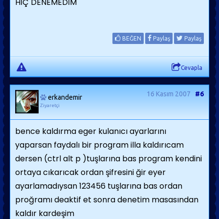
HİÇ DENEMEDİM
BEĞEN
Paylaş
Paylaş
Cevapla
16 Kasım 2007
#6
erkandemir
Ziyaretçi
bence kaldırma eger kulanıcı ayarlarını
yaparsan faydalı bir program illa kaldırıcam
dersen (ctrl alt p )tuşlarına bas program kendini
ortaya cıkarıcak ordan şifresini ğir eyer
ayarlamadıysan 123456 tuşlarına bas ordan
proğramı deaktif et sonra denetim masasından
kaldır kardeşim