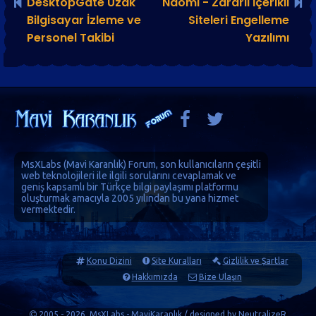
DesktopGate Uzak
Naomi - Zararlı İçerikli
Bilgisayar İzleme ve
Siteleri Engelleme
Personel Takibi
Yazılımı
MsXLabs (
Mavi Karanlık
)
Forum
, son kullanıcıların çeşitli
web teknolojileri ile ilgili sorularını cevaplamak ve
geniş kapsamlı bir Türkçe bilgi paylaşımı platformu
oluşturmak amacıyla 2005 yılından bu yana hizmet
vermektedir.
Konu Dizini
Site Kuralları
Gizlilik ve Şartlar
Hakkımızda
Bize Ulaşın
2005 - 2026, MsXLabs - MaviKaranlık / designed by
NeutralizeR