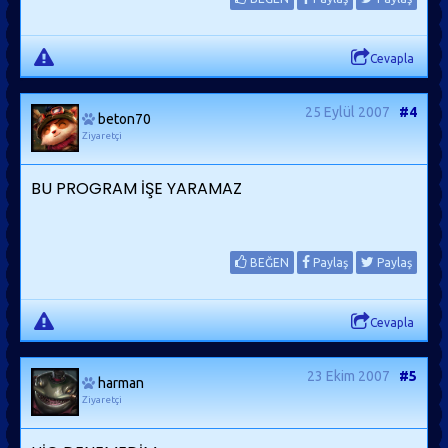
Cevapla
25 Eylül 2007
#4
beton70
Ziyaretçi
BU PROGRAM İŞE YARAMAZ
BEĞEN
Paylaş
Paylaş
Cevapla
23 Ekim 2007
#5
harman
Ziyaretçi