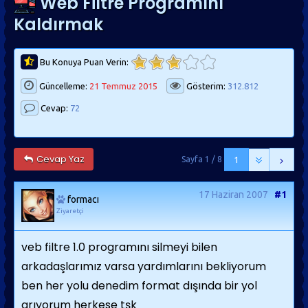
Web Filtre Programını
Kaldırmak
Bu Konuya Puan Verin:
Güncelleme:
21 Temmuz 2015
Gösterim:
312.812
Cevap:
72
Cevap Yaz
Sayfa 1 / 8
1
17 Haziran 2007
#1
formacı
Ziyaretçi
veb filtre 1.0 programını silmeyi bilen
arkadaşlarımız varsa yardımlarını bekliyorum
ben her yolu denedim format dışında bir yol
arıyorum herkese tşk