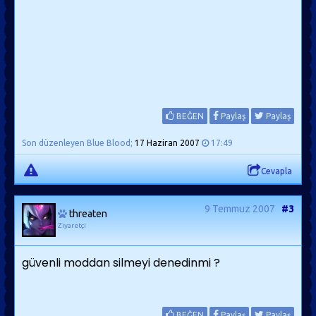
BEĞEN
Paylaş
Paylaş
Son düzenleyen Blue Blood;
17 Haziran 2007
17:49
Cevapla
9 Temmuz 2007
#3
threaten
Ziyaretçi
güvenli moddan silmeyi denedinmi ?
BEĞEN
Paylaş
Paylaş