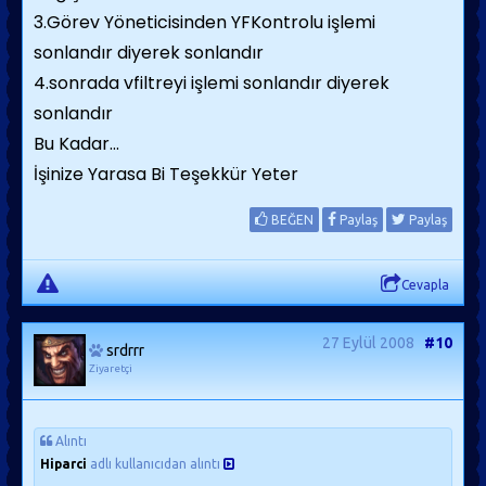
3.Görev Yöneticisinden YFKontrolu işlemi
sonlandır diyerek sonlandır
4.sonrada vfiltreyi işlemi sonlandır diyerek
sonlandır
Bu Kadar...
İşinize Yarasa Bi Teşekkür Yeter
BEĞEN
Paylaş
Paylaş
Cevapla
27 Eylül 2008
#10
srdrrr
Ziyaretçi
Alıntı
Hiparci
adlı kullanıcıdan alıntı