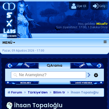
Üye Ol
Giriş
Hoş geldiniz
Misafir
Son ziyaretiniz:
17:00, 1 Dakika Önce
MENÜ
ANA SAYFA
Pazar, 09 Ağustos 2026 - 17:00
FORUMLAR
Arama
SORU-CEVAP
GÜNLÜKLER
SON MESAJLAR
KISAYOLLAR
Forum
Türkiye'den
Bilim tr
İhsan Topaloğlu
İhsan Topaloğlu