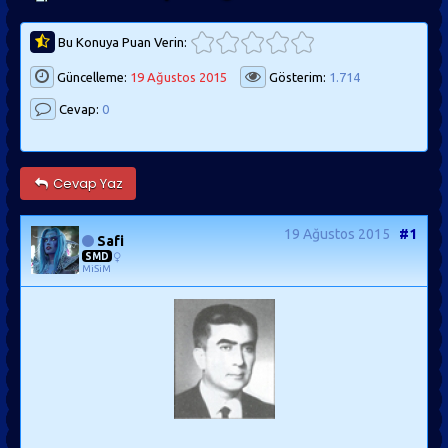
Bu Konuya Puan Verin:
Güncelleme:
19 Ağustos 2015
Gösterim:
1.714
Cevap:
0
Cevap Yaz
19 Ağustos 2015
#1
Safi
SMD
MiSiM