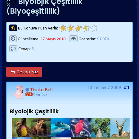
Biyolojik Çeşitlilik
(Biyoçeşitlilik)
Bu Konuya Puan Verin:
Güncelleme:
27 Mayıs 2018
Gösterim:
97.970
Cevap:
5
Cevap Yaz
23 Temmuz 2009
#1
ThinkerBeLL
VIP
VIP Üye
Biyolojik Çeşitlilik