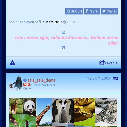
BEĞEN
Paylaş
Paylaş
Son düzenleyen Safi;
3 Mart 2017
20:23
Tanrı varsa eğer, ruhumu kutsasın... Ruhum varsa
eğer!
Cevapla
12 Ekim 2009
#2
asla_asla_deme
VIP
Never Say Never
Agaın