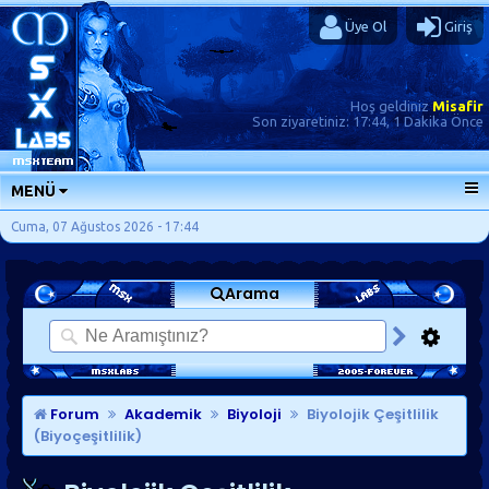
Üye Ol
Giriş
Hoş geldiniz
Misafir
Son ziyaretiniz:
17:44, 1 Dakika Önce
MENÜ
ANA SAYFA
Cuma, 07 Ağustos 2026 - 17:44
FORUMLAR
Arama
SORU-CEVAP
GÜNLÜKLER
SON MESAJLAR
KISAYOLLAR
Forum
Akademik
Biyoloji
Biyolojik Çeşitlilik
(Biyoçeşitlilik)