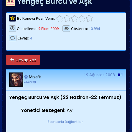
Yengeç Burcu ve Aşk
Bu Konuya Puan Verin:
Güncelleme:
9 Ekim 2009
Gösterim:
10.994
Cevap:
4
Cevap Yaz
19 Ağustos 2008
#1
Misafir
Ziyaretçi
Yengeç Burcu ve Aşk
(22 Haziran-22 Temmuz)
Yönetici Gezegeni:
Ay
Sponsorlu Bağlantılar