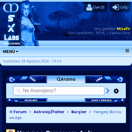
Üye Ol
Giriş
Hoş geldiniz
Misafir
Son ziyaretiniz:
19:54, 1 Dakika Önce
MENÜ
ANA SAYFA
Cumartesi, 08 Ağustos 2026 - 19:54
FORUMLAR
Arama
SORU-CEVAP
GÜNLÜKLER
SON MESAJLAR
KISAYOLLAR
Forum
Astroloji/Fallar
Burçlar
Yengeç Burcu
ve Aşk