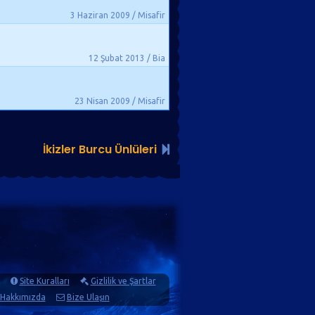
3 Haziran 2009 / Misafir
12 Şubat 2013 / Bia
23 Nisan 2009 / Misafir
İkizler Burcu Ünlüleri
Site Kuralları
Gizlilik ve Şartlar
Hakkımızda
Bize Ulaşın