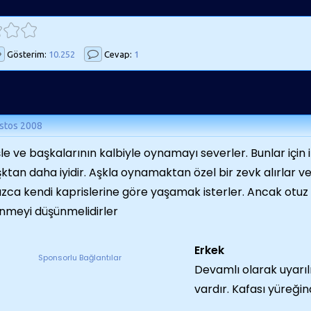
Gösterim:
10.252
Cevap:
1
stos 2008
le ve başkalarının kalbiyle oynamayı severler. Bunlar için ik
aşktan daha iyidir. Aşkla oynamaktan özel bir zevk alırlar v
ızca kendi kaprislerine göre yaşamak isterler. Ancak otuz
nmeyi düşünmelidirler
Erkek
Sponsorlu Bağlantılar
Devamlı olarak uyarıl
vardır. Kafası yüreğin