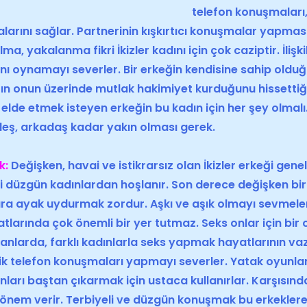
telefon konuşmaları,
larını sağlar. Partnerinin kışkırtıcı konuşmalar yapmas
lma, yakalanma fikri İkizler
kadın
ı için çok caziptir. İli
ın
ı oynamayı severler. Bir erkeğin kendisine sahip oldu
ın onun üzerinde mutlak hakimiyet kurduğunu hissettiği
elde etmek isteyen erkeğin bu
kadın
için her şey olmalı
eş, arkadaş kadar yakın olması gerek.
k:
Değişken, havai ve istikrarsız olan İkizler erkeği geneld
ği düzgün kadınlardan hoşlanır. Son derece değişken bi
ra ayak uydurmak zordur. Aşkı ve aşık olmayı sevmel
tlarında çok önemli bir yer tutmaz. Seks onlar için bir 
nlarda, farklı kadınlarla seks yapmak hayatlarının vaz
ik telefon konuşmaları yapmayı severler. Yatak
oyunla
nlar
ı baştan çıkarmak için ustaca kullanırlar. Karşısınd
önem verir. Terbiyeli ve düzgün konuşmak bu erkeklere