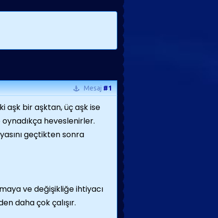
Mesaj
#1
i aşk bir aşktan, üç aşk ise
e oynadıkça heveslenirler.
 yasını geçtikten sonra
maya ve değişikliğe ihtiyacı
den daha çok çalışır.