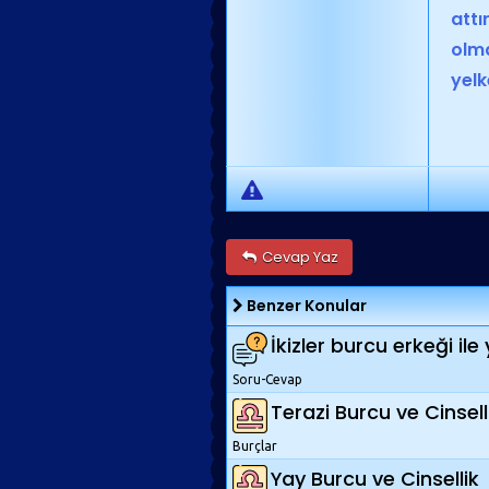
attı
olma
yel
Cevap Yaz
Benzer Konular
İkizler burcu erkeği ile
Soru-Cevap
Terazi Burcu ve Cinsell
Burçlar
Yay Burcu ve Cinsellik