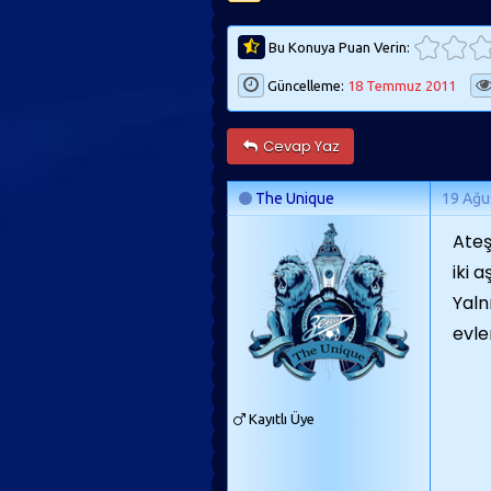
Bu Konuya Puan Verin:
Güncelleme:
18 Temmuz 2011
Cevap Yaz
The Unique
19 Ağu
Ateş
iki 
Yaln
evle
Kayıtlı Üye