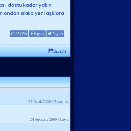
lası, dostu kadar yakın
 ondan sıkılıp yeni aşklara
BEĞEN
Paylaş
Paylaş
Cevapla
28 Ocak 2009 / Ziyaretçi
24 Ağustos 2009 / Lavie