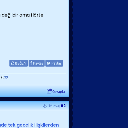
i değildir ama flörte
BEĞEN
Paylaş
Paylaş
(:
Cevapla
Mesaj
#2
de tek gecelik ilişkilerden