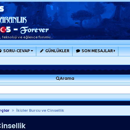
SORU-CEVAP
GÜNLÜKLER
SON MESAJLAR
Arama
rçlar
İkizler Burcu ve Cinsellik
insellik