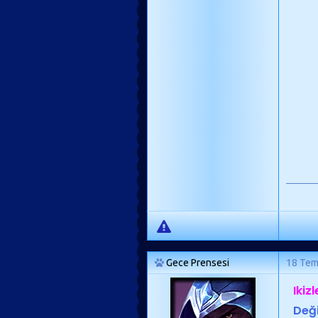
Gece Prensesi
18 Te
Ikiz
De
ğ