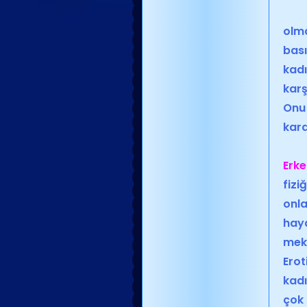
olma
bası
kad
karş
Onu 
kard
Erke
fizi
onla
haya
meka
Erot
kadı
çok 