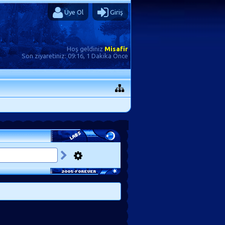
Üye Ol
Giriş
Hoş geldiniz
Misafir
Son ziyaretiniz:
09:16, 1 Dakika Önce