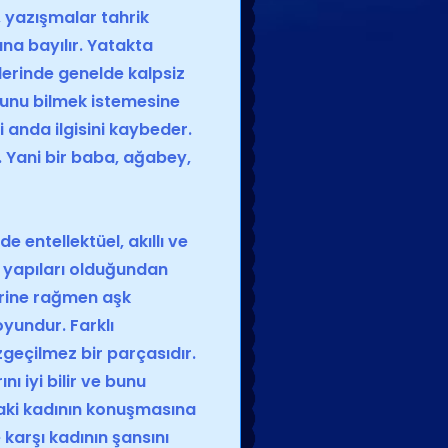
 yazışmalar tahrik
ına bayılır. Yatakta
şkilerinde genelde kalpsiz
ğunu bilmek istemesine
 anda ilgisini kaybeder.
. Yani bir baba, ağabey,
e entellektüel, akıllı ve
r yapıları olduğundan
erine rağmen aşk
oyundur. Farklı
geçilmez bir parçasıdır.
r
ını iyi bilir ve bunu
aki
kadın
ın konuşmasına
 karşı
kadın
ın şansını