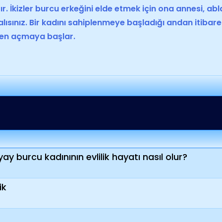
rır. İkizler burcu erkeğini elde etmek için ona annesi, ab
lısınız. Bir
kadın
ı sahiplenmeye başladığı andan itibaren
ken açmaya başlar.
 yay burcu kadınının evlilik hayatı nasıl olur?
ik