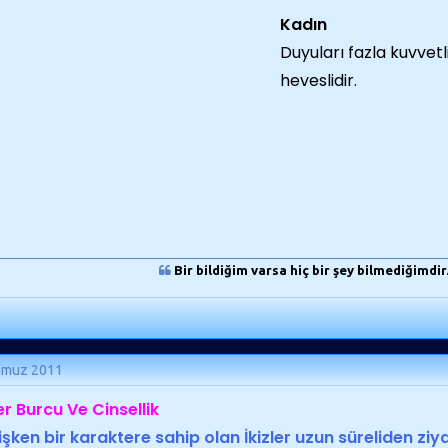
Kadın
Duyuları fazla kuvvetl
heveslidir.
Bir bildiğim varsa hiç bir şey bilmediğimdir. 
mmuz 2011
ler Burcu Ve Cinsellik
işken bir karaktere sahip olan İkizler uzun süreliden ziya