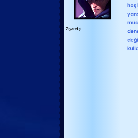
hoşl
yans
müda
Ziyaretçi
dene
deği
kull