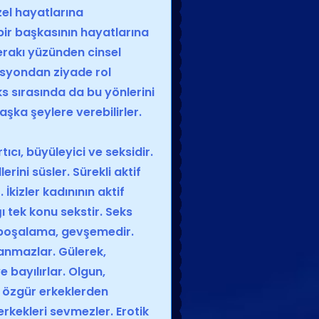
özel hayatlarına
bir başkasının hayatlarına
erakı yüzünden cinsel
isyondan ziyade rol
s sırasında da bu yönlerini
başka şeylere verebilirler.
tıcı, büyüleyici ve seksidir.
erini süsler. Sürekli aktif
. İkizler
kadın
ının aktif
ı tek konu sekstir. Seks
ir boşalama, gevşemedir.
nmazlar. Gülerek,
bayılırlar. Olgun,
 özgür erkeklerden
erkekleri sevmezler. Erotik