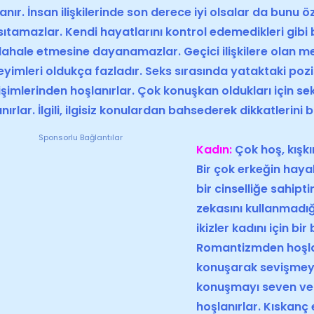
anır. İnsan ilişkilerinde son derece iyi olsalar da bunu 
ıtamazlar. Kendi hayatlarını kontrol edemedikleri gibi 
hale etmesine dayanamazlar. Geçici ilişkilere olan m
yimleri oldukça fazladır. Seks sırasında yataktaki poz
şimlerinden hoşlanırlar. Çok konuşkan oldukları için sek
anırlar. İlgili, ilgisiz konulardan bahsederek dikkatlerini 
Sponsorlu Bağlantılar
Kadın
:
Çok hoş, kışkır
Bir çok erkeğin hayall
bir cinselliğe sahiptir
zekasını kullanmadığ
ikizler
kadın
ı için b
Romantizmden hoşla
konuşarak sevişmeye 
konuşmayı seven ve
hoşlanırlar. Kıskanç 