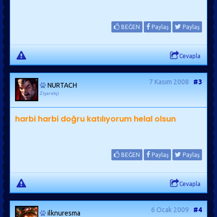
BEĞEN
Paylaş
Paylaş
Cevapla
7 Kasım 2008
#3
NURTACH
Ziyaretçi
harbi harbi doğru katılıyorum helal olsun
BEĞEN
Paylaş
Paylaş
Cevapla
6 Ocak 2009
#4
ilknuresma