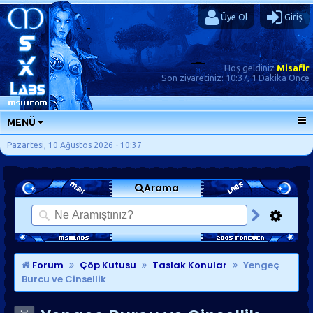
Üye Ol
Giriş
Hoş geldiniz
Misafir
Son ziyaretiniz:
10:37, 1 Dakika Önce
MENÜ
ANA SAYFA
Pazartesi, 10 Ağustos 2026 - 10:37
FORUMLAR
Arama
SORU-CEVAP
GÜNLÜKLER
SON MESAJLAR
KISAYOLLAR
Forum
Çöp Kutusu
Taslak Konular
Yengeç
Burcu ve Cinsellik