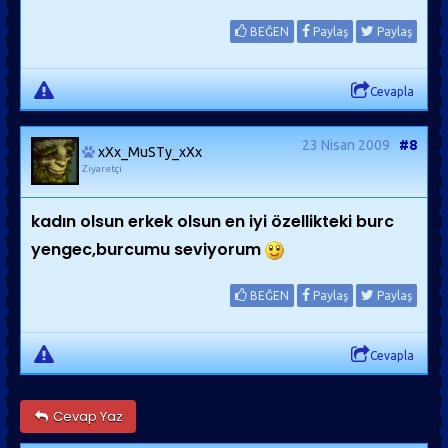
BEĞEN
Paylaş
Paylaş
Cevapla
23 Nisan 2009
#8
xXx_MuSTy_xXx
Ziyaretçi
kadın olsun erkek olsun en iyi özellikteki burc
yengec,burcumu seviyorum
BEĞEN
Paylaş
Paylaş
Cevapla
Cevap Yaz