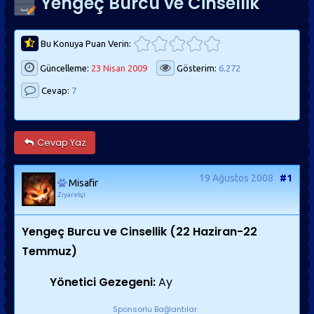
Yengeç Burcu ve Cinsellik
Bu Konuya Puan Verin:
Güncelleme:
23 Nisan 2009
Gösterim:
6.272
Cevap:
7
Cevap Yaz
19 Ağustos 2008
#1
Misafir
Ziyaretçi
Yengeç Burcu ve Cinsellik
(22 Haziran-22
Temmuz)
Yönetici Gezegeni:
Ay
Sponsorlu Bağlantılar