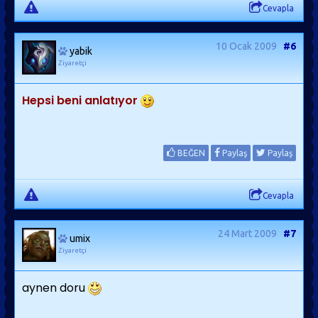
Cevapla
10 Ocak 2009
#6
yabik
Ziyaretçi
Hepsi beni anlatıyor
BEĞEN
Paylaş
Paylaş
Cevapla
24 Mart 2009
#7
umix
Ziyaretçi
aynen doru