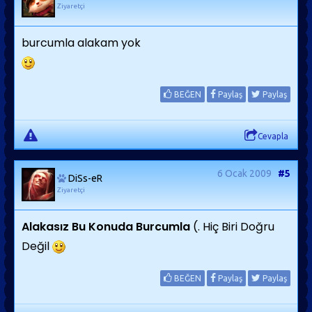
Ziyaretçi
burcumla alakam yok
BEĞEN
Paylaş
Paylaş
Cevapla
6 Ocak 2009
#5
DiSs-eR
Ziyaretçi
Alakasız Bu Konuda Burcumla
(. Hiç Biri Doğru
Değil
BEĞEN
Paylaş
Paylaş