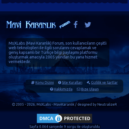
MsXLabs (
Mavi Karanlık
)
Forum
, son kullanıcıların çeşitli
web teknolojileri ile ilgili sorularını cevaplamak ve
geniş kapsamlı bir Türkçe bilgi paylaşımı platformu
oluşturmak amacıyla 2005 yılından bu yana hizmet
vermektedir.
Konu Dizini
Site Kuralları
Gizlilik ve Şartlar
Hakkımızda
Bize Ulaşın
2005 - 2026, MsXLabs - MaviKaranlık / designed by
NeutralizeR
Sayfa 0.064 saniyede 9 sorgu ile oluşturuldu