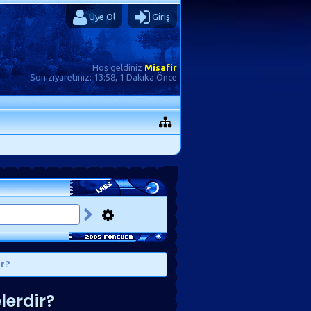
Üye Ol
Giriş
Hoş geldiniz
Misafir
Son ziyaretiniz:
13:58, 1 Dakika Önce
ir?
lerdir?