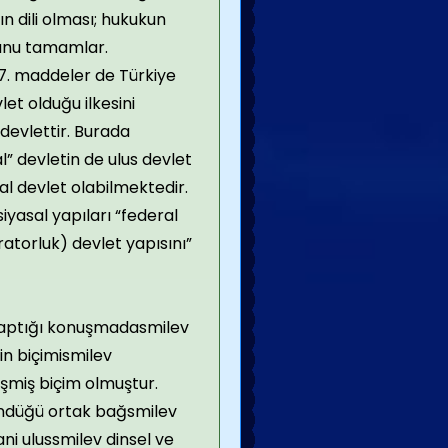
ın dili olması; hukukun
bunu tamamlar.
27. maddeler de Türkiye
et olduğu ilkesini
 devlettir. Burada
l” devletin de ulus devlet
sal devlet olabilmektedir.
iyasal yapıları “federal
ratorluk) devlet yapısını”
 yaptığı konuşmadasmilev
zin biçimismilev
işmiş biçim olmuştur.
şündüğü ortak bağsmilev
ani ulussmilev dinsel ve