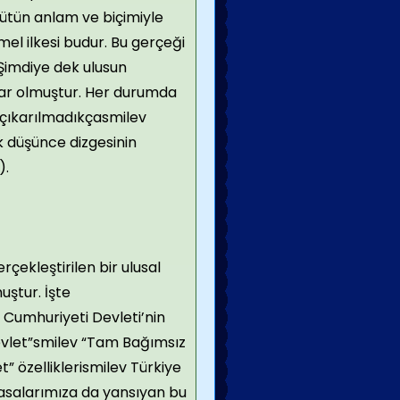
ütün anlam ve biçimiyle
el ilkesi budur. Bu gerçeği
Şimdiye dek ulusun
lar olmuştur. Her durumda
 çıkarılmadıkçasmilev
ek düşünce dizgesinin
).
çekleştirilen bir ulusal
uştur. İşte
 Cumhuriyeti Devleti’nin
Devlet”smilev “Tam Bağımsız
” özelliklerismilev Türkiye
ayasalarımıza da yansıyan bu