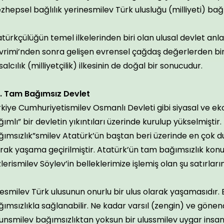
hepsel bağlılık yerinesmilev Türk ulusluğu (milliyeti) bağıy
türkçülüğün temel ilkelerinden biri olan ulusal devlet anla
rimi’nden sonra gelişen evrensel çağdaş değerlerden biri
salcılık (milliyetçilik) ilkesinin de doğal bir sonucudur.
2. Tam Bağımsız Devlet
rkiye Cumhuriyetismilev Osmanlı Devleti gibi siyasal ve 
ımlı” bir devletin yıkıntıları üzerinde kurulup yükselmişti
ımsızlık”smilev Atatürk’ün baştan beri üzerinde en çok du
rak yaşama geçirilmiştir. Atatürk’ün tam bağımsızlık kon
lerismilev Söylev’in belleklerimize işlemiş olan şu satırlar
kesmilev Türk ulusunun onurlu bir ulus olarak yaşamasıdır.
ımsızlıkla sağlanabilir. Ne kadar varsıl (zengin) ve gönen
unsmilev bağımsızlıktan yoksun bir ulussmilev uygar insan