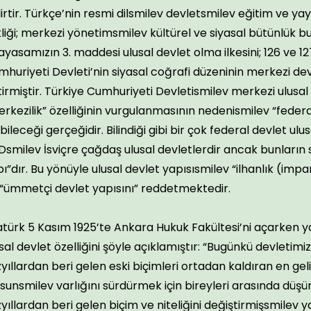
irtir. Türkçe’nin resmi dilsmilev devletsmilev eğitim ve yay
liği; merkezi yönetimsmilev kültürel ve siyasal bütünlük 
yasamızın 3. maddesi ulusal devlet olma ilkesini; 126 ve 1
huriyeti Devleti’nin siyasal coğrafi düzeninin merkezi devl
irmiştir. Türkiye Cumhuriyeti Devletismilev merkezi ulusal
rkezilik” özelliğinin vurgulanmasının nedenismilev “federa
bileceği gerçeğidir. Bilindiği gibi bir çok federal devlet ulu
smilev İsviçre çağdaş ulusal devletlerdir ancak bunların s
ı”dır. Bu yönüyle ulusal devlet yapısısmilev “ilhanlık (impa
 “ümmetçi devlet yapısını” reddetmektedir.
atürk 5 Kasım 1925’te Ankara Hukuk Fakültesi’ni açarken
sal devlet özelliğini şöyle açıklamıştır: “Bugünkü devletimi
yıllardan beri gelen eski biçimleri ortadan kaldıran en gel
sunsmilev varlığını sürdürmek için bireyleri arasında dü
yıllardan beri gelen biçim ve niteliğini değiştirmişsmilev y