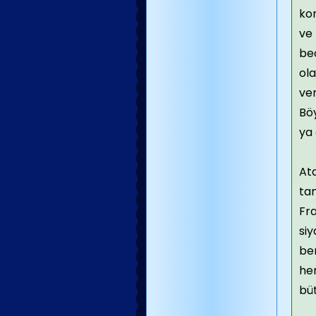
ko
ve 
bec
ola
ver
Böy
ya
Ata
tam
Fra
siy
be
her
bü