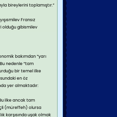
la bireylerini toplamıştır.”
yışısmilev Fransız
 olduğu gibismilev
ekonomik bakımdan “yarı
r. Bu nedenle “tam
rduğu bir temel ilke
usundaki en öz
ında yer almaktadır:
 Bu ilke ancak tam
çli (müreffeh) olursa
lık karşısında uşak olmak