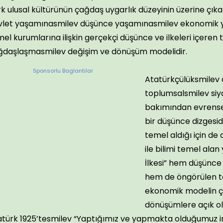
k ulusal kültürünün çağdaş uygarlık düzeyinin üzerine çık
vlet yaşamınasmilev düşünce yaşamınasmilev ekonomik
el kurumlarına ilişkin gerçekçi düşünce ve ilkeleri içeren 
ğdaşlaşmasmilev değişim ve dönüşüm modelidir.
Sponsorlu Baglantilar
Atatürkçülüksmilev 
toplumsalsmilev si
bakımından evrense
bir düşünce dizgesi
temel aldığı için de
ile bilimi temel alan
İlkesi” hem düşünce 
hem de öngörülen t
ekonomik modelin ç
dönüşümlere açık ol
atürk 1925’tesmilev “Yaptığımız ve yapmakta olduğumuz in