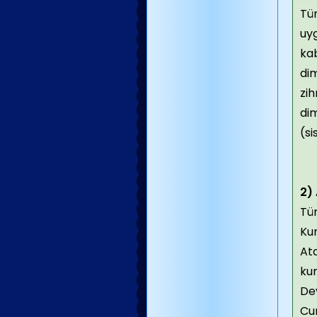
Tü
uyg
ka
di
zih
dim
(si
2)
Tür
Kur
Ata
kur
Dev
Cum