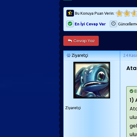
Bu Konuya Puan Verin:
En İyi Cevap Var
Güncellem
Cevap Yaz
Ziyaretçi
24 Kas
Ata
E
1)
Ata
Ziyaretçi
ulu
ge
ulu