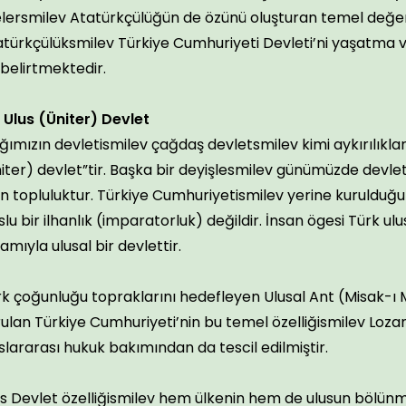
kelersmilev Atatürkçülüğün de özünü oluşturan temel değe
türkçülüksmilev Türkiye Cumhuriyeti Devleti’ni yaşatma ve
belirtmektedir.
. Ulus (Üniter) Devlet
ımızın devletismilev çağdaş devletsmilev kimi aykırılıklar 
iter) devlet”tir. Başka bir deyişlesmilev günümüzde devleti
n topluluktur. Türkiye Cumhuriyetismilev yerine kurulduğu
slu bir ilhanlık (imparatorluk) değildir. İnsan ögesi Türk
amıyla ulusal bir devlettir.
k çoğunluğu topraklarını hedefleyen Ulusal Ant (Misak-ı Mil
ulan Türkiye Cumhuriyeti’nin bu temel özelliğismilev Loz
slararası hukuk bakımından da tescil edilmiştir.
s Devlet özelliğismilev hem ülkenin hem de ulusun bölünmez