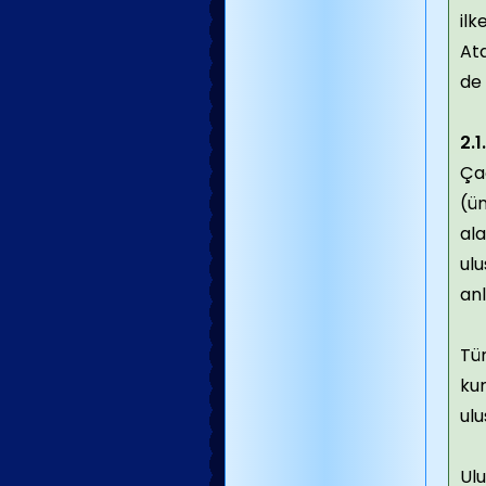
il
Ata
de 
2.1
Çağ
(ün
ala
ulu
anl
Tür
kur
ulu
Ulu