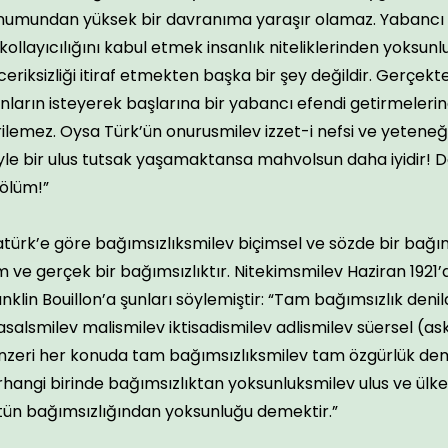
numundan yüksek bir davranıma yaraşır olamaz. Yabancı b
kollayıcılığını kabul etmek insanlık niteliklerinden yoksun
eriksizliği itiraf etmekten başka bir şey değildir. Gerç
nların isteyerek başlarına bir yabancı efendi getirmelerine 
ilemez. Oysa Türk’ün onurusmilev izzet-i nefsi ve yeteneğ
le bir ulus tutsak yaşamaktansa mahvolsun daha iyidir! Do
 ölüm!”
türk’e göre bağımsızlıksmilev biçimsel ve sözde bir bağım
 ve gerçek bir bağımsızlıktır. Nitekimsmilev Haziran 1921’d
nklin Bouillon’a şunları söylemiştir: “Tam bağımsızlık den
asalsmilev malismilev iktisadismilev adlismilev süersel (as
nzeri her konuda tam bağımsızlıksmilev tam özgürlük deme
hangi birinde bağımsızlıktan yoksunluksmilev ulus ve ülk
tün bağımsızlığından yoksunluğu demektir.”