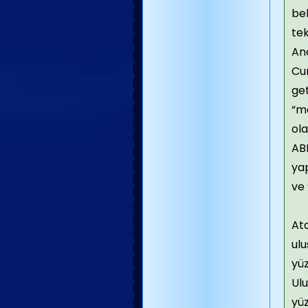
bel
tek
Ana
Cum
get
“me
ola
ABD
yap
ve
At
ulu
yüz
Ulu
yüz