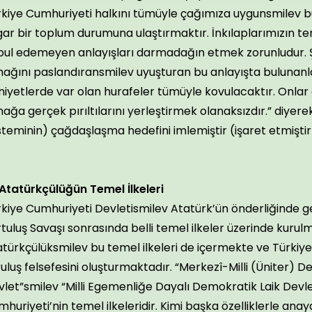
rkiye Cumhuriyeti halkını tümüyle çağımıza uygunsmilev b
ar bir toplum durumuna ulaştırmaktır. İnkılaplarımızın tem
bul edemeyen anlayışları darmadağın etmek zorunludur. 
mağını paslandıransmilev uyuşturan bu anlayışta bulunan
niyetlerde var olan hurafeler tümüyle kovulacaktır. Onlar
ağa gerçek pırıltılarını yerleştirmek olanaksızdır.” diyer
steminin) çağdaşlaşma hedefini imlemiştir (işaret etmiştir
 Atatürkçülüğün Temel İlkeleri
kiye Cumhuriyeti Devletismilev Atatürk’ün önderliğinde ger
tuluş Savaşı sonrasında belli temel ilkeler üzerinde kurulm
türkçülüksmilev bu temel ilkeleri de içermekte ve Türkiye
uluş felsefesini oluşturmaktadır. “Merkezî-Milli (Üniter) 
let”smilev “Milli Egemenliğe Dayalı Demokratik Laik Devlet
huriyeti’nin temel ilkeleridir. Kimi başka özelliklerle an