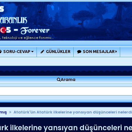
SORU-CEVAP
GÜNLÜKLER
SON MESAJLAR
Arama
mış
Atatürk'ün Atatürk ilkelerine yansıyan düşünceleri nelerd
k ilkelerine yansıyan düşünceleri ne