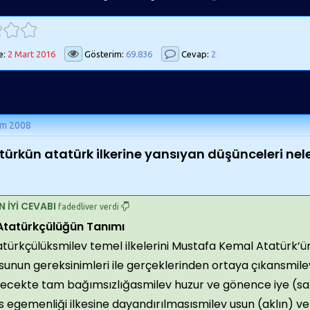
e:
2 Mart 2016
Gösterim:
69.836
Cevap:
2
ım 2008
türkün atatürk ilkerine yansıyan düşünceleri nele
N İYİ CEVABI
fadedliver verdi
 Atatürkçülüğün Tanımı
türkçülüksmilev temel ilkelerini Mustafa Kemal Atatürk’ün
sunun gereksinimleri ile gerçeklerinden ortaya çıkansmil
lecekte tam bağımsızlığasmilev huzur ve gönence iye (sa
s egemenliği ilkesine dayandırılmasısmilev usun (aklın) ve 