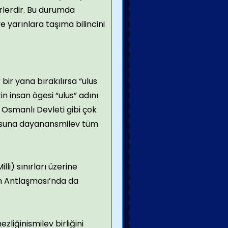
rlerdir. Bu durumda
 yarınlara taşıma bilincini
bir yana bırakılırsa “ulus
n insan ögesi “ulus” adını
 Osmanlı Devleti gibi çok
 ulusuna dayanansmilev tüm
li) sınırları üzerine
an Antlaşması’nda da
liğinismilev birliğini