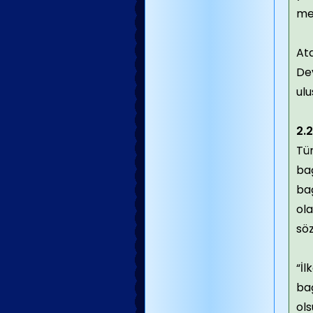
mez
Ata
Dev
ulu
2.
Tü
bağ
bağ
ola
söz
“İl
bağ
ols