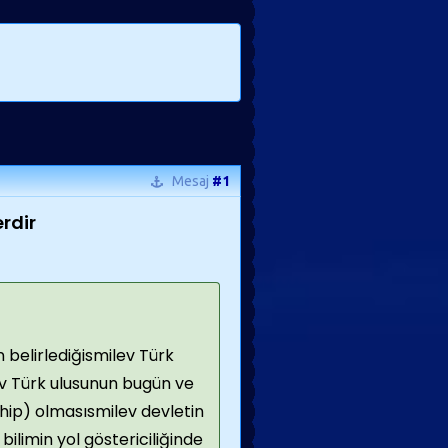
Mesaj
#1
rdir
 belirlediğismilev Türk
ev Türk ulusunun bugün ve
hip) olmasısmilev devletin
bilimin yol göstericiliğinde