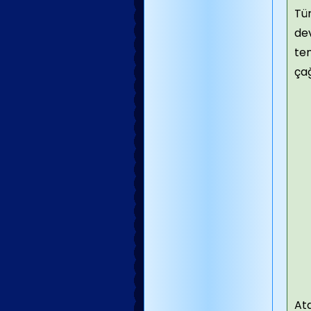
Tür
de
tem
ça
At