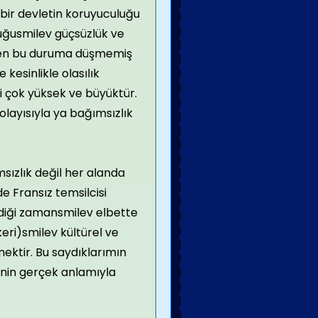
ir devletin koruyuculuğu
luğusmilev güçsüzlük ve
ekten bu duruma düşmemiş
kesinlikle olasılık
i çok yüksek ve büyüktür.
layısıyla ya bağımsızlık
sızlık değil her alanda
e Fransız temsilcisi
ildiği zamansmilev elbette
keri)smilev kültürel ve
ktir. Bu saydıklarımın
enin gerçek anlamıyla