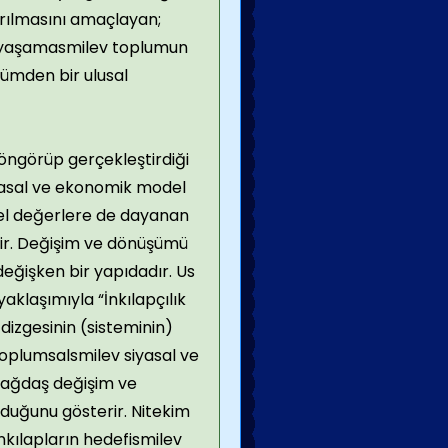
arılmasını amaçlayan;
 yaşamasmilev toplumun
tümden bir ulusal
öngörüp gerçekleştirdiği
yasal ve ekonomik model
l değerlere de dayanan
dir. Değişim ve dönüşümü
 değişken bir yapıdadır. Us
 yaklaşımıyla “İnkılapçılık
dizgesinin (sisteminin)
oplumsalsmilev siyasal ve
ağdaş değişim ve
duğunu gösterir. Nitekim
kılapların hedefismilev