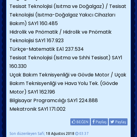
Tesisat Teknolojisi (Isıtma ve Doğalgaz) / Tesisat
Teknolojisi (Isıtma-Doğalgaz Yakıcı Cihazları
Bakım) SAY1 160.485
Hidrolik ve Pnömatik / Hidrolik ve Pnömatik
Teknolojisi SAY1 167.923
Türkçe-Matematik EA1 237.534
Tesisat Teknolojisi (Isıtma ve Sıhhi Tesisat) SAY1
160.330
Uçak Bakım Teknisyenliği ve Gövde Motor / Uçak
Bakım Teknisyenliği ve Hava Yolu Tek. (Gövde
Motor) SAY1 162.196
Bilgisayar Programcılığı SAY1 224.888
Mekatronik SAY1 171.002
BEĞEN
Paylaş
Paylaş
Son düzenleyen Safi;
18 Ağustos 2018
03:37