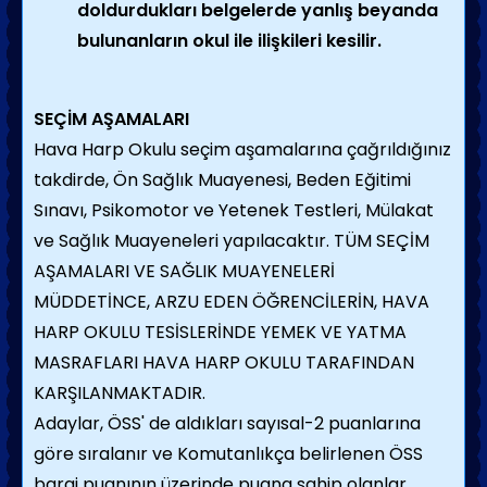
doldurdukları belgelerde yanlış beyanda
bulunanların okul ile ilişkileri kesilir.
SEÇİM AŞAMALARI
Hava Harp Okulu seçim aşamalarına çağrıldığınız
takdirde, Ön Sağlık Muayenesi, Beden Eğitimi
Sınavı, Psikomotor ve Yetenek Testleri, Mülakat
ve Sağlık Muayeneleri yapılacaktır. TÜM SEÇİM
AŞAMALARI VE SAĞLIK MUAYENELERİ
MÜDDETİNCE, ARZU EDEN ÖĞRENCİLERİN, HAVA
HARP OKULU TESİSLERİNDE YEMEK VE YATMA
MASRAFLARI HAVA HARP OKULU TARAFINDAN
KARŞILANMAKTADIR.
Adaylar, ÖSS' de aldıkları sayısal-2 puanlarına
göre sıralanır ve Komutanlıkça belirlenen ÖSS
baraj puanının üzerinde puana sahip olanlar,