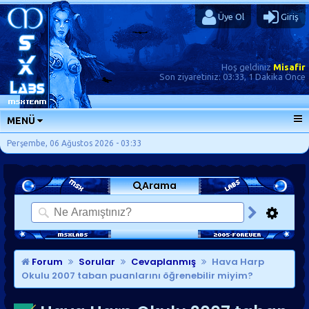
Üye Ol
Giriş
Hoş geldiniz
Misafir
Son ziyaretiniz:
03:33, 1 Dakika Önce
MENÜ
ANA SAYFA
Perşembe, 06 Ağustos 2026 - 03:33
FORUMLAR
Arama
SORU-CEVAP
GÜNLÜKLER
SON MESAJLAR
KISAYOLLAR
Forum
Sorular
Cevaplanmış
Hava Harp
Okulu 2007 taban puanlarını öğrenebilir miyim?