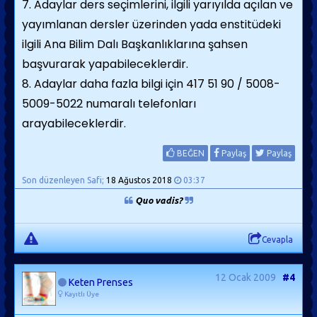
7. Adaylar ders seçimlerini, ilgili yarıyılda açılan ve
yayımlanan dersler üzerinden yada enstitüdeki
ilgili Ana Bilim Dalı Başkanlıklarına şahsen
başvurarak yapabileceklerdir.
8. Adaylar daha fazla bilgi için 417 51 90 / 5008-
5009-5022 numaralı telefonları
arayabileceklerdir.
BEĞEN
Paylaş
Paylaş
Son düzenleyen Safi;
18 Ağustos 2018
03:37
Quo vadis?
Cevapla
12 Ocak 2009
#4
Keten Prenses
Kayıtlı Üye