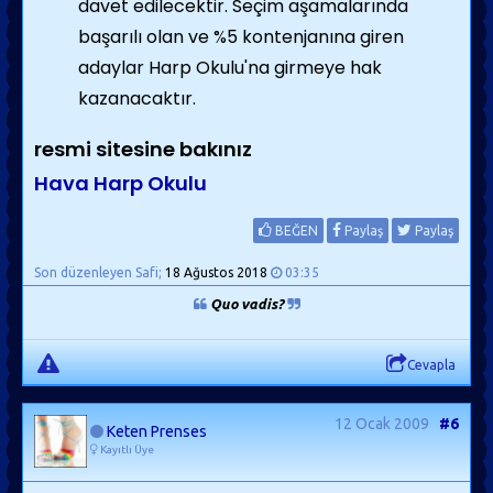
davet edilecektir. Seçim aşamalarında
başarılı olan ve %5 kontenjanına giren
adaylar Harp Okulu'na girmeye hak
kazanacaktır.
resmi sitesine bakınız
Hava Harp Okulu
BEĞEN
Paylaş
Paylaş
Son düzenleyen Safi;
18 Ağustos 2018
03:35
Quo vadis?
Cevapla
12 Ocak 2009
#6
Keten Prenses
Kayıtlı Üye