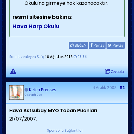
Okulu'na girmeye hak kazanacaktır.
resmi sitesine bakınız
Hava Harp Okulu
BEĞEN
Paylaş
Paylaş
Son düzenleyen Safi;
18 Ağustos 2018
03:36
Cevapla
4 Aralık 2008
#2
Keten Prenses
Kayıtlı Üye
Hava Astsubay MYO Taban Puanları
21/07/2007,
Sponsorlu Bağlantılar