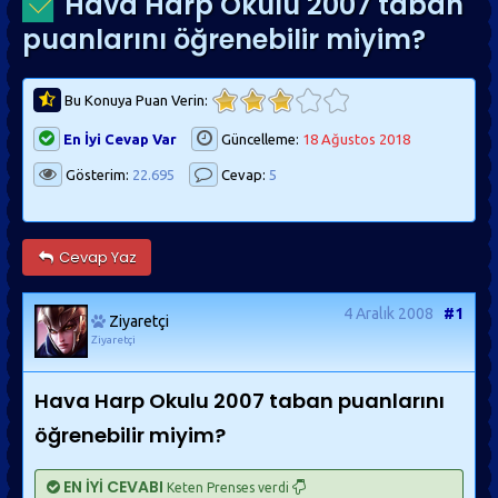
Hava Harp Okulu 2007 taban
puanlarını öğrenebilir miyim?
Bu Konuya Puan Verin:
En İyi Cevap Var
Güncelleme:
18 Ağustos 2018
Gösterim:
22.695
Cevap:
5
Cevap Yaz
4 Aralık 2008
#1
Ziyaretçi
Ziyaretçi
Hava Harp Okulu 2007 taban puanlarını
öğrenebilir miyim?
EN İYİ CEVABI
Keten Prenses verdi