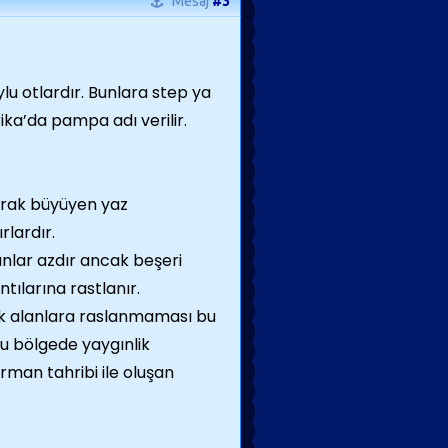
Mesaj
#3
ylu otlardır. Bunlara step ya
ka’da pampa adı verilir.
larak büyüyen yaz
rlardır.
anlar azdır ancak beşeri
tılarına rastlanır.
ık alanlara raslanmaması bu
u bölgede yaygınlik
man tahribi ile oluşan