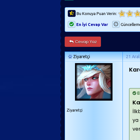
Bu Konuya Puan Verin:
En İyi Cevap Var
Güncellem
Cevap Yaz
Ziyaretçi
21 Aral
Kar
E
Ka
Ziyaretçi
İlk
ya
ver