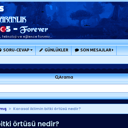
SORU-CEVAP
GÜNLÜKLER
SON MESAJLAR
Arama
mış
Karasal iklimin bitki örtüsü nedir?
itki örtüsü nedir?