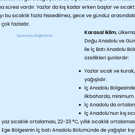
a süresi vardır. Yazlar da kış kadar erken başlar ve sıca
yı bu sıcaklık fazla hissedilmez, gece ve gündüz arasındaki s
ı çok fazladır.
Karasal iklim
, ülkemi
Sponsorlu Bağlantılar
Doğu Anadolu ve Gün
ile İç Batı Anadolu B
özellikleri şunlardır:
Yazlar sıcak ve kurak,
yağışlıdır.
İç Anadolu Bölgesin
ilkbaharda, minimum 
İç Anadolu da ortala
İç Anadolu’nun kış sıca
yaz sıcaklık ortalaması, 22-23 °C, yıllık sıcaklık ortalaması 
Ege Bölgesinin İç batı Anadolu Bölümünde de yağışlar kıyı