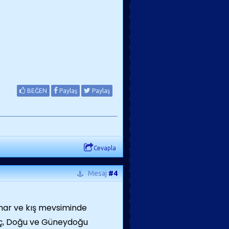
BEĞEN
Paylaş
Paylaş
Cevapla
Mesaj
#4
kbahar ve kış mevsiminde
 İç, Doğu ve Güneydoğu