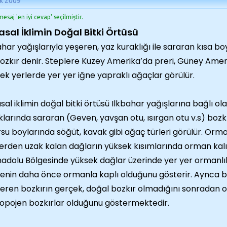
k 2009
esaj 'en iyi cevap' seçilmiştir.
asal İklimin Doğal Bitki Örtüsü
ahar yağışlarıyla yeşeren, yaz kuraklığı ile sararan kısa bo
ozkır denir. Steplere Kuzey Amerika’da preri, Güney Ameri
ek yerlerde yer yer iğne yapraklı ağaçlar görülür.
sal iklimin doğal bitki örtüsü Ilkbahar yağışlarına bağlı o
klarında sararan (Geven, yavşan otu, ısırgan otu v.s) bozkı
su boylarında söğüt, kavak gibi ağaç türleri görülür. Orm
lerden uzak kalan dağların yüksek kısımlarında orman kalın
nadolu Bölgesinde yüksek dağlar üzerinde yer yer ormanl
enin daha önce ormanla kaplı olduğunu gösterir. Aynca b
eren bozkırın gerçek, doğal bozkır olmadığını sonradan or
opojen bozkırlar olduğunu göstermektedir.