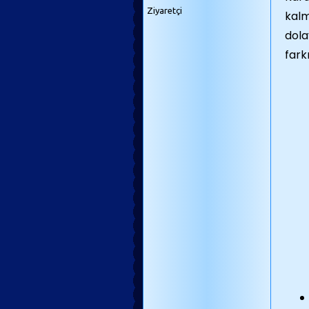
Ziyaretçi
kalm
dola
fark