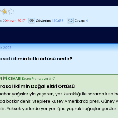
e:
20 Kasım 2017
Gösterim:
150.653
Cevap:
4
ık 2008
asal iklimin bitki örtüsü nedir?
N İYİ CEVABI
Keten Prenses verdi
rasal İklimin Doğal Bitki Örtüsü
bahar yağışlarıyla yeşeren, yaz kuraklığı ile sararan kısa b
 da bozkır denir. Steplere Kuzey Amerika’da preri, Güne
ilir. Yüksek yerlerde yer yer iğne yapraklı ağaçlar görülür.