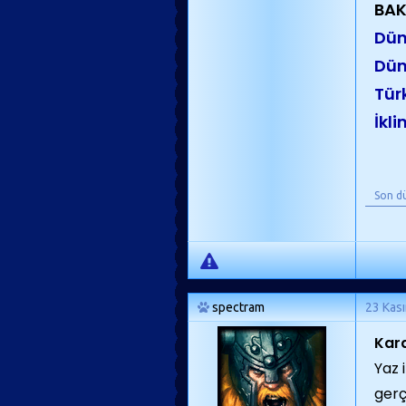
BAK
Düny
Dün
Türk
İkl
Son d
spectram
23 Kas
Kara
Yaz 
gerç