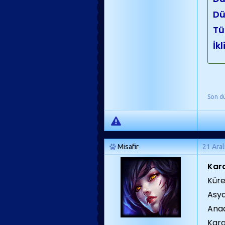
Dü
Tü
İk
Son d
Misafir
21 Aral
Kara
Küre'
Asya
Anad
Kara