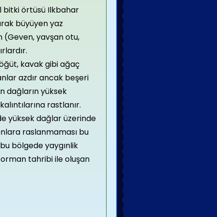
 bitki örtüsü Ilkbahar
larak büyüyen yaz
n (Geven, yavşan otu,
rlardır.
öğüt, kavak gibi ağaç
anlar azdır ancak beşeri
an dağların yüksek
alıntılarına rastlanır.
de yüksek dağlar üzerinde
lanlara raslanmaması bu
bu bölgede yaygınlik
orman tahribi ile oluşan