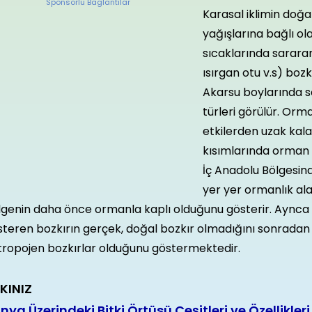
Sponsorlu Baglantilar
Karasal iklimin doğal
yağışlarına bağlı o
sıcaklarında sarara
ısırgan otu v.s) bozkı
Akarsu boylarında s
türleri görülür. Orm
etkilerden uzak kal
kısımlarında orman k
İç Anadolu Bölgesin
yer yer ormanlık a
lgenin daha önce ormanla kaplı olduğunu gösterir. Aynca 
teren bozkırın gerçek, doğal bozkır olmadığını sonradan 
tropojen bozkırlar olduğunu göstermektedir.
KINIZ
nya Üzerindeki Bitki Örtüsü Çeşitleri ve Özellikleri