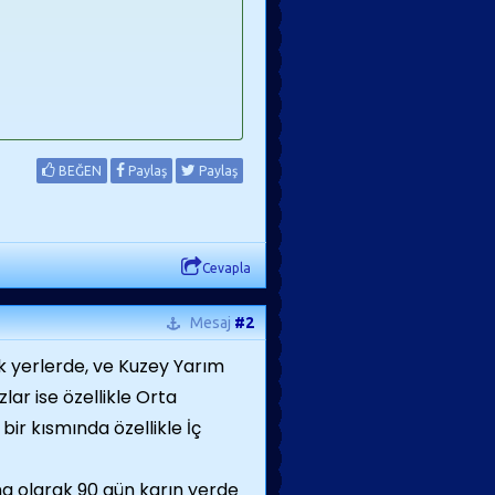
BEĞEN
Paylaş
Paylaş
Cevapla
Mesaj
#2
ak yerlerde, ve Kuzey Yarım
zlar ise özellikle Orta
ir kısmında özellikle İç
ma olarak 90 gün karın yerde