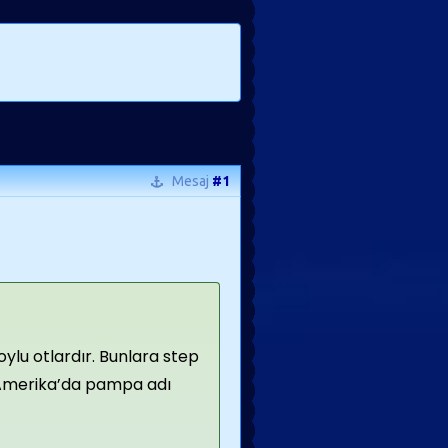
Mesaj
#1
oylu otlardır. Bunlara step
y Amerika’da pampa adı