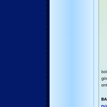
bö
gös
an
BA
Dü