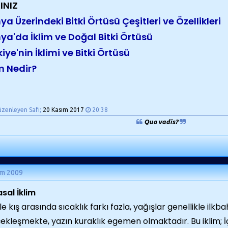
INIZ
a Üzerindeki Bitki Örtüsü Çeşitleri ve Özellikleri
ya'da İklim ve Doğal Bitki Örtüsü
iye'nin İklimi ve Bitki Örtüsü
im Nedir?
üzenleyen Safi;
20 Kasım 2017
20:38
Quo vadis?
ım 2009
sal İklim
ile kış arasında sıcaklık farkı fazla, yağışlar genellikle il
ekleşmekte, yazın kuraklık egemen olmaktadır. Bu iklim;