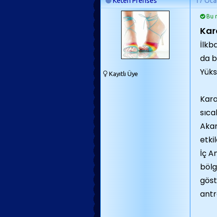
Keten Prenses
17 Oca
Bu m
Kar
İlkb
da b
Yüks
Kayıtlı Üye
Kara
sıca
Akar
etki
İç A
bölg
göst
antr