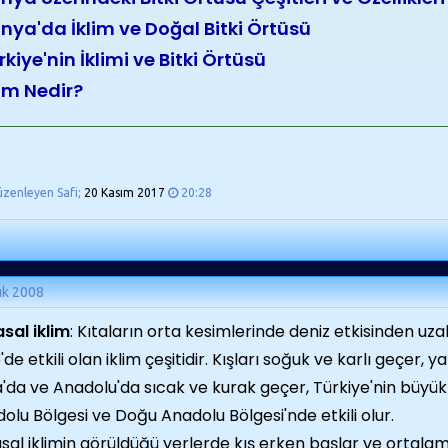
nya'da İklim ve Doğal Bitki Örtüsü
rkiye'nin İklimi ve Bitki Örtüsü
lim Nedir?
üzenleyen Safi;
20 Kasım 2017
20:28
ık 2008
sal iklim
: Kıtaların orta kesimlerinde deniz etkisinden uz
de etkili olan iklim çeşitidir. Kışları soğuk ve karlı geçer, ya
'da ve Anadolu'da sıcak ve kurak geçer, Türkiye'nin büyük b
olu Bölgesi ve Doğu Anadolu Bölgesi'nde etkili olur.
sal iklimin görüldüğü yerlerde kış erken başlar ve ortala