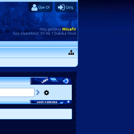
Üye Ol
Giriş
Hoş geldiniz
Misafir
Son ziyaretiniz:
01:44, 1 Dakika Önce