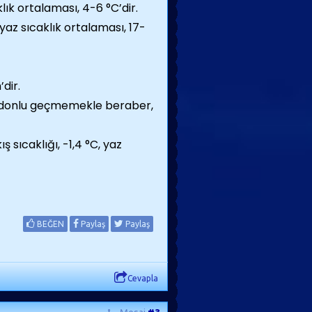
ık ortalaması, 4-6 °C’dir.
yaz sıcaklık ortalaması, 17-
dir.
e donlu geçmemekle beraber,
 sıcaklığı, -1,4 °C, yaz
BEĞEN
Paylaş
Paylaş
Cevapla