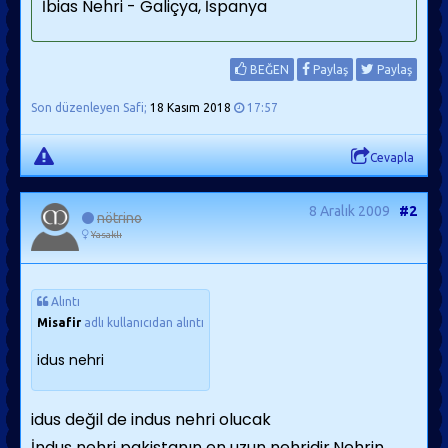
İbias Nehri - Galiçya, İspanya
BEĞEN
Paylaş
Paylaş
Son düzenleyen Safi;
18 Kasım 2018
17:57
Cevapla
8 Aralık 2009
#2
nötrino
Yasaklı
Alıntı
Misafir
adlı kullanıcıdan alıntı
idus nehri
idus değil de indus nehri olucak
İndus nehri pakistanın en uzun nehridir.Nehrin