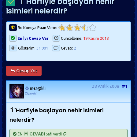
''İ''Harfiyle başlayan nehir
isimleri nelerdir?
Bu Konuya Puan Verin:
En İyi Cevap Var
Güncelleme:
19 Kasım 2018
Gösterim:
31.901
Cevap:
2
Cevap Yaz
28 Aralık 2008
#1
m€r@klı
Ziyaretçi
''İ''Harfiyle başlayan nehir isimleri
nelerdir?
EN İYİ CEVABI
Safi verdi