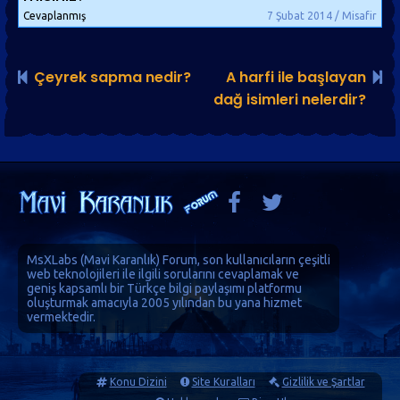
Cevaplanmış
7 Şubat 2014 / Misafir
Çeyrek sapma nedir?
A harfi ile başlayan
dağ isimleri nelerdir?
MsXLabs (
Mavi Karanlık
)
Forum
, son kullanıcıların çeşitli
web teknolojileri ile ilgili sorularını cevaplamak ve
geniş kapsamlı bir Türkçe bilgi paylaşımı platformu
oluşturmak amacıyla 2005 yılından bu yana hizmet
vermektedir.
Konu Dizini
Site Kuralları
Gizlilik ve Şartlar