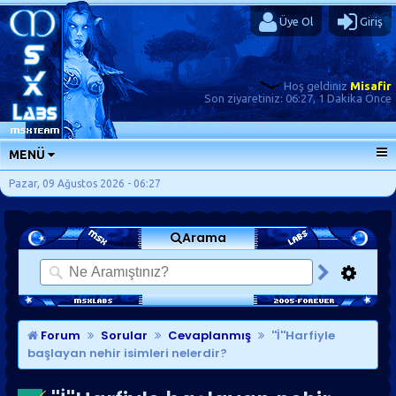
Üye Ol
Giriş
Hoş geldiniz
Misafir
Son ziyaretiniz:
06:27, 1 Dakika Önce
MENÜ
ANA SAYFA
Pazar, 09 Ağustos 2026 - 06:27
FORUMLAR
Arama
SORU-CEVAP
GÜNLÜKLER
SON MESAJLAR
KISAYOLLAR
Forum
Sorular
Cevaplanmış
''İ''Harfiyle
başlayan nehir isimleri nelerdir?