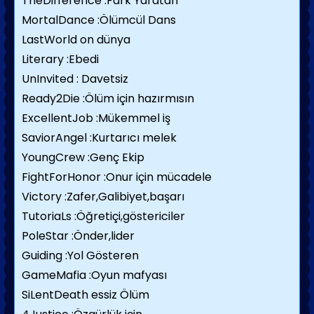
TheDifference :Fark Yaratan
MortalDance :Ölümcül Dans
LastWorld on dünya
Literary :Ebedi
UnInvited : Davetsiz
Ready2Die :Ölüm için hazırmısın
ExcellentJob :Mükemmel iş
SaviorAngel :Kurtarıcı melek
YoungCrew :Genç Ekip
FightForHonor :Onur için mücadele
Victory :Zafer,Galibiyet,başarı
TutoriaLs :Öğretiçi,göstericiler
PoleStar :Önder,lider
Guiding :Yol Gösteren
GameMafia :Oyun mafyası
SiLentDeath essiz Ölüm