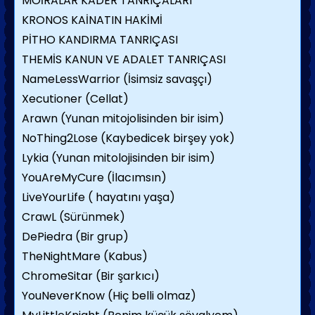
MOİRALAR KADER TANRIÇALARI
KRONOS KAİNATIN HAKİMİ
PİTHO KANDIRMA TANRIÇASI
THEMİS KANUN VE ADALET TANRIÇASI
NameLessWarrior (İsimsiz savaşçı)
Xecutioner (Cellat)
Arawn (Yunan mitojolisinden bir isim)
NoThing2Lose (Kaybedicek birşey yok)
Lykia (Yunan mitolojisinden bir isim)
YouAreMyCure (İlacımsın)
LiveYourLife ( hayatını yaşa)
CrawL (Sürünmek)
DePiedra (Bir grup)
TheNightMare (Kabus)
ChromeSitar (Bir şarkıcı)
YouNeverKnow (Hiç belli olmaz)