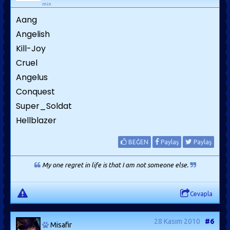
min
Aang
Angelish
Kill-Joy
Cruel
Angelus
Conquest
Super_Soldat
Hellblazer
BEĞEN
Paylaş
Paylaş
My one regret in life is that I am not someone else.
Cevapla
28 Kasım 2010
#6
Misafir