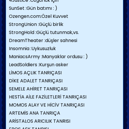
4Justice :Özgürlük için
SunSet :Gün batımı : )
Ozengen.com:Özel Kuvvet
StrongUnion :Güçlü birlik
StrongHold :Güçlü tutunmak,vs.
DreamTheater :düşler sahnesi
Insomnia :Uykusuzluk
ManiacsArmy :Manyaklar ordusu : )
LeadSoldiers :Kurşun asker
LİMOS AÇLIK TANRIÇASI
DİKE ADALET TANRIÇASI
SEMELE AHİRET TANRIÇASI
HESTİA AİLE FAZİLETLERİ TANRIÇASI
MOMOS ALAY VE HİCİV TANRIÇASI
ARTEMİS ANA TANRIÇA
ARİSTALOS ARICILIK TANRISI