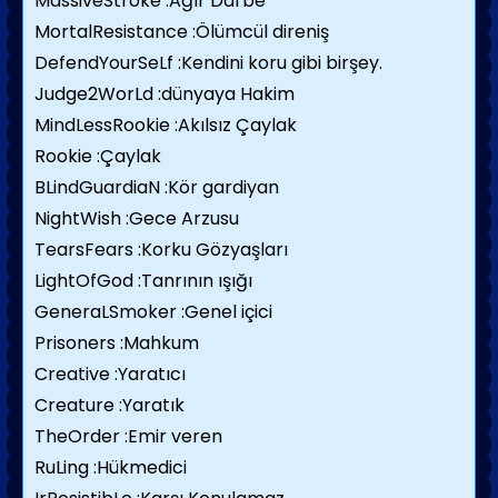
MassiveStroke :Ağır Darbe
MortalResistance :Ölümcül direniş
DefendYourSeLf :Kendini koru gibi birşey.
Judge2WorLd :dünyaya Hakim
MindLessRookie :Akılsız Çaylak
Rookie :Çaylak
BLindGuardiaN :Kör gardiyan
NightWish :Gece Arzusu
TearsFears :Korku Gözyaşları
LightOfGod :Tanrının ışığı
GeneraLSmoker :Genel içici
Prisoners :Mahkum
Creative :Yaratıcı
Creature :Yaratık
TheOrder :Emir veren
RuLing :Hükmedici