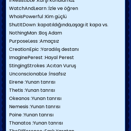
IrResistibLe :Karşı Konulamaz
WatchAndLearn :İzle ve öğren
WhoisPowerful :Kim güçlü
ShutItDown :kapatıldığında,aşagı it kapa vs.
NothingMan :Boş Adam
PurposeLess :Amaçsız
CreationEpic :Yaradılış destanı
ImaginePerest :Hayal Perest
StingingStrokes :Acıtan Vuruş
UnconscionabLe :İnsafsız
Eirene :Yunan tanrısı
Thetis :Yunan tanrısı
Okeanos :Yunan tanrısı
Nemesis :Yunan tanrısı
Poine :Yunan tanrısı
Thanatos :Yunan tanrısı