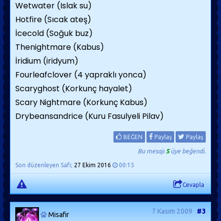
Wetwater (Islak su)
Hotfire (Sıcak ateş)
İcecold (Soğuk buz)
Thenightmare (Kabus)
İridium (iridyum)
Fourleafclover (4 yapraklı yonca)
Scaryghost (Korkunç hayalet)
Scary Nightmare (Korkunç Kabus)
Drybeansandrice (Kuru Fasulyeli Pilav)
BEĞEN
Paylaş
Paylaş
Bu mesajı
5
üye beğendi.
Son düzenleyen Safi;
27 Ekim 2016
00:15
Cevapla
7 Kasım 2009
#3
Misafir