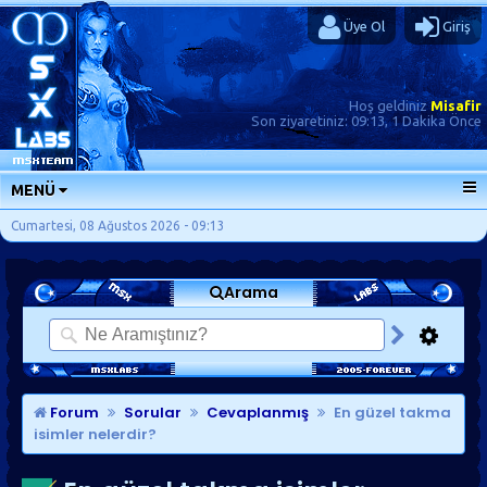
Üye Ol
Giriş
Hoş geldiniz
Misafir
Son ziyaretiniz:
09:13, 1 Dakika Önce
MENÜ
ANA SAYFA
Cumartesi, 08 Ağustos 2026 - 09:13
FORUMLAR
Arama
SORU-CEVAP
GÜNLÜKLER
SON MESAJLAR
KISAYOLLAR
Forum
Sorular
Cevaplanmış
En güzel takma
isimler nelerdir?