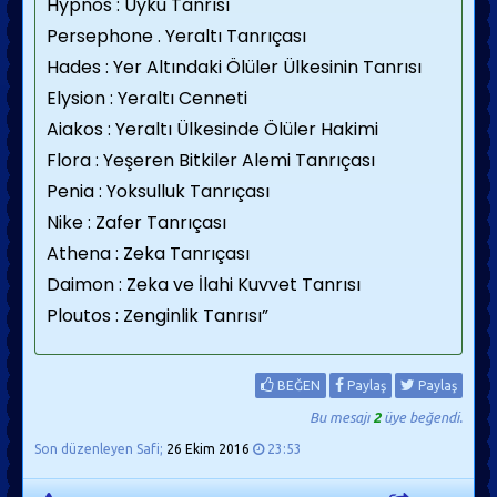
Hypnos : Uyku Tanrısı
Persephone . Yeraltı Tanrıçası
Hades : Yer Altındaki Ölüler Ülkesinin Tanrısı
Elysion : Yeraltı Cenneti
Aiakos : Yeraltı Ülkesinde Ölüler Hakimi
Flora : Yeşeren Bitkiler Alemi Tanrıçası
Penia : Yoksulluk Tanrıçası
Nike : Zafer Tanrıçası
Athena : Zeka Tanrıçası
Daimon : Zeka ve İlahi Kuvvet Tanrısı
Ploutos : Zenginlik Tanrısı”
BEĞEN
Paylaş
Paylaş
Bu mesajı
2
üye beğendi.
Son düzenleyen Safi;
26 Ekim 2016
23:53