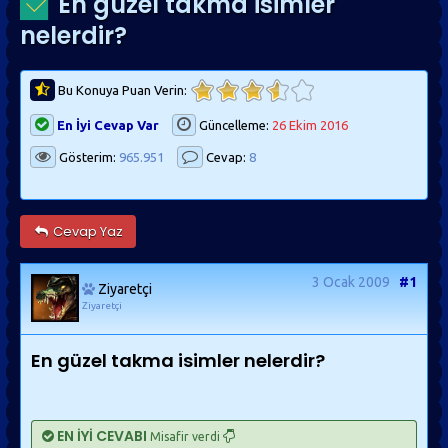
En güzel takma isimler
nelerdir?
Bu Konuya Puan Verin:
En İyi Cevap Var
Güncelleme:
26 Ekim 2016
Gösterim:
965.951
Cevap:
8
Cevap Yaz
3 Ocak 2009
#1
Ziyaretçi
Ziyaretçi
En güzel takma isimler nelerdir?
EN İYİ CEVABI
Misafir verdi