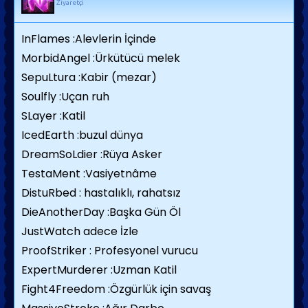
Ziyaretçi
InFlames :Alevlerin İçinde
MorbidAngel :Ürkütücü melek
SepuLtura :Kabir (mezar)
Soulfly :Uçan ruh
SLayer :Katil
IcedEarth :buzul dünya
DreamSoLdier :Rüya Asker
TestaMent :Vasiyetnâme
DistuRbed : hastalıklı, rahatsız
DieAnotherDay :Başka Gün Öl
JustWatch adece İzle
ProofStriker : Profesyonel vurucu
ExpertMurderer :Uzman Katil
Fight4Freedom :Özgürlük için savaş