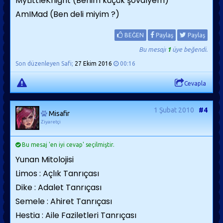
MyLittleKnight (Benim küçük şövalyem)
AmIMad (Ben deli miyim ?)
BEĞEN
Paylaş
Paylaş
Bu mesajı
1
üye beğendi.
Son düzenleyen Safi;
27 Ekim 2016
00:16
Cevapla
1 Şubat 2010
#4
Misafir
Ziyaretçi
Bu mesaj 'en iyi cevap' seçilmiştir.
Yunan Mitolojisi
Limos : Açlık Tanrıçası
Dike : Adalet Tanrıçası
Semele : Ahiret Tanrıçası
Hestia : Aile Faziletleri Tanrıçası