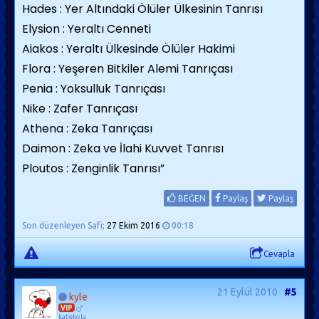
Hades : Yer Altındaki Ölüler Ülkesinin Tanrısı
Elysion : Yeraltı Cenneti
Aiakos : Yeraltı Ülkesinde Ölüler Hakimi
Flora : Yeşeren Bitkiler Alemi Tanrıçası
Penia : Yoksulluk Tanrıçası
Nike : Zafer Tanrıçası
Athena : Zeka Tanrıçası
Daimon : Zeka ve İlahi Kuvvet Tanrısı
Ploutos : Zenginlik Tanrısı”
BEĞEN
Paylaş
Paylaş
Son düzenleyen Safi;
27 Ekim 2016
00:18
Cevapla
21 Eylül 2010
#5
kyle
VIP
katekola