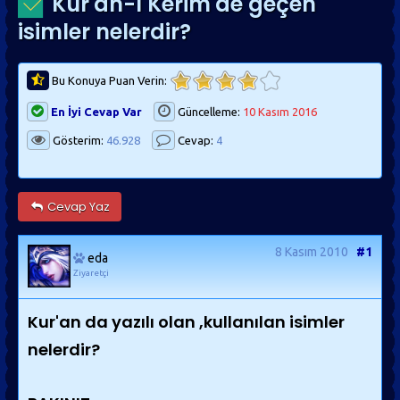
Kur'an-ı Kerim'de geçen
isimler nelerdir?
Bu Konuya Puan Verin:
En İyi Cevap Var
Güncelleme:
10 Kasım 2016
Gösterim:
46.928
Cevap:
4
Cevap Yaz
8 Kasım 2010
#1
eda
Ziyaretçi
Kur'an da yazılı olan ,kullanılan isimler
nelerdir?