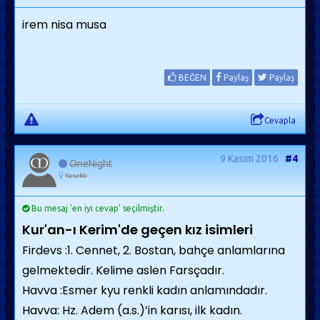
irem nisa musa
BEĞEN
Paylaş
Paylaş
Cevapla
9 Kasım 2016
#4
OneNight
Yasaklı
Bu mesaj 'en iyi cevap' seçilmiştir.
Kur'an-ı Kerim'de geçen kız isimleri
Firdevs :1. Cennet, 2. Bostan, bahçe anlamlarına
gelmektedir. Kelime aslen Farsçadır.
Havva :Esmer kyu renkli kadın anlamındadır.
Havva: Hz. Adem (a.s.)’in karısı, ilk kadın.