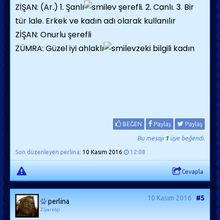
ZİŞAN: (Ar.) 1. Şanlı
şerefli. 2. Canlı. 3. Bir
tür lale. Erkek ve kadın adı olarak kullanılır
ZİŞAN: Onurlu şerefli
ZÜMRA: Güzel iyi ahlaklı
zeki bilgili kadın
BEĞEN
Paylaş
Paylaş
Bu mesajı
1
üye beğendi.
Son düzenleyen perlina;
10 Kasım 2016
12:08
Cevapla
10 Kasım 2016
#5
perlina
Ziyaretçi