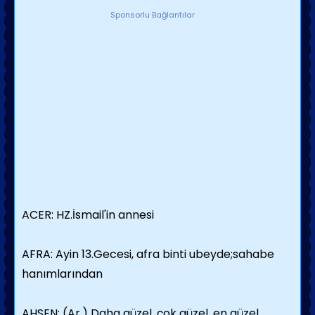
Sponsorlu Bağlantılar
ACER: HZ.İsmail'in annesi
AFRA: Ayin 13.Gecesi, afra binti ubeyde;sahabe
hanımlarından
AHSEN: (Ar.) Daha güzel, çok güzel, en güzel.