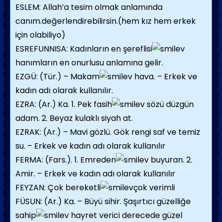
ESLEM: Allah’a tesim olmak anlamında
canım.değerlendirebilirsin.(hem kız hem erkek
için olabiliyo)
ESREFUNNISA: Kadınların en şereflisi
hanımların en onurlusu anlamına gelir.
EZGÜ: (Tür.) – Makam
hava. – Erkek ve
kadın adı olarak kullanılır.
EZRA: (Ar.) Ka. 1. Pek fasih
sözü düzgün
adam. 2. Beyaz kulaklı siyah at.
EZRAK: (Ar.) – Mavi gözlü. Gök rengi saf ve temiz
su. – Erkek ve kadın adı olarak kullanılır
FERMA: (Fars.). 1. Emreden
buyuran. 2.
Amir. – Erkek ve kadın adı olarak kullanılır
FEYZAN: Çok bereketli
çok verimli
FÜSUN: (Ar.) Ka. – Büyü sihir. Şaşırtıcı güzelliğe
sahip
hayret verici derecede güzel