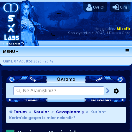
Üye Ol
Giriş
Hoş geldiniz
Misafir
Son ziyaretiniz:
20:42, 1 Dakika Önce
MENÜ
ANA SAYFA
Cuma, 07 Ağustos 2026 - 20:42
FORUMLAR
Arama
SORU-CEVAP
GÜNLÜKLER
SON MESAJLAR
KISAYOLLAR
Forum
Sorular
Cevaplanmış
Kur'an-ı
Kerim'de geçen isimler nelerdir?