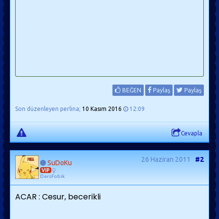
BEĞEN
Paylaş
Paylaş
Son düzenleyen perlina;
10 Kasım 2016
12:09
Cevapla
26 Haziran 2011
#2
SuDoKu
VIP
DersFobik
ACAR : Cesur, becerikli