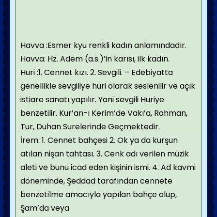
Havva :Esmer kyu renkli kadın anlamındadır.
Havva: Hz. Adem (a.s.)’in karısı, ilk kadın.
Huri :1. Cennet kızı. 2. Sevgili. – Edebiyatta
genellikle sevgiliye huri olarak seslenilir ve açık
istiare sanatı yapılır. Yani sevgili Huriye
benzetilir. Kur’an-ı Kerim’de Vakı’a, Rahman,
Tur, Duhan Surelerinde Geçmektedir.
İrem: 1. Cennet bahçesi 2. Ok ya da kurşun
atılan nişan tahtası. 3. Cenk adı verilen müzik
aleti ve bunu icad eden kişinin ismi. 4. Ad kavmi
döneminde, Şeddad tarafından cennete
benzetilme amacıyla yapılan bahçe olup,
Şam’da veya