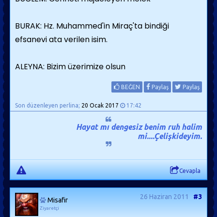
BURAK: Hz. Muhammed'in Miraç'ta bindiği
efsanevi ata verilen isim.
ALEYNA: Bizim üzerimize olsun
BEĞEN
Paylaş
Paylaş
Son düzenleyen perlina;
20 Ocak 2017
17:42
Hayat mı dengesiz benim ruh halim
mi....Çelişkideyim.
Cevapla
26 Haziran 2011
#3
Misafir
Ziyaretçi