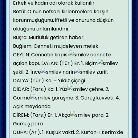
Erkek ve kadın adı olarak kullanılır
Betül: O’nun nefsani kirlenmelere karşın
korunmuşluğunu, iffetli ve onuruna düşkün
olduğunu anlamlandırır
Büşra: Mutluluk getiren haber
Buğlem: Cenneti müjdeleyen melek
CEYLİN: Cennetin kapısı
cennete
açılan kapı. DALAN: (Tür.) Er. 1. Biçim
şekil. 2. İnce
narin
zarif.
DALYA: (Tür.) Ka. – Yıldız çiçeği.
DİDAR: (Fars.) Ka. 1. Yüz
çehre. 2.
Görme
görüşme. 3. Görüş kuvveti. 4.
Açık meydanda
DİREM: (Fars.) Er. 1. Akça
para. 2.
Gümüş para
DUHA: (Ar.). 1. Kuşluk vakti. 2. Kur’an-ı Kerim’de