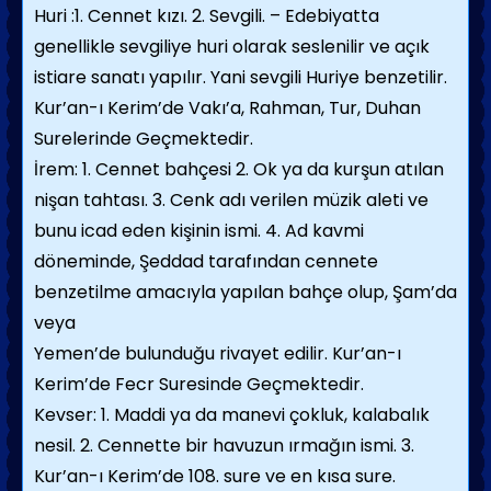
Huri :1. Cennet kızı. 2. Sevgili. – Edebiyatta
genellikle sevgiliye huri olarak seslenilir ve açık
istiare sanatı yapılır. Yani sevgili Huriye benzetilir.
Kur’an-ı Kerim’de Vakı’a, Rahman, Tur, Duhan
Surelerinde Geçmektedir.
İrem: 1. Cennet bahçesi 2. Ok ya da kurşun atılan
nişan tahtası. 3. Cenk adı verilen müzik aleti ve
bunu icad eden kişinin ismi. 4. Ad kavmi
döneminde, Şeddad tarafından cennete
benzetilme amacıyla yapılan bahçe olup, Şam’da
veya
Yemen’de bulunduğu rivayet edilir. Kur’an-ı
Kerim’de Fecr Suresinde Geçmektedir.
Kevser: 1. Maddi ya da manevi çokluk, kalabalık
nesil. 2. Cennette bir havuzun ırmağın ismi. 3.
Kur’an-ı Kerim’de 108. sure ve en kısa sure.