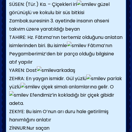
SÜSEN: (Tür.) Ka. – Çiçekleri iri
güzel
görünüşlü ve kokulu bir süs bitkisi
Zambak.suresinin 3. ayetinde insanın ahseni
takvim üzere yaratıldığı beyan
TAHIRE: Hz. Fâtıma’nın tertemiz olduğunu anlatan
isimlerinden biri. Bu isimle
Fâtıma’nın
Peygamberimiz’den bir parça olduğu bilgisine
atıf yapılır
YAREN: Dost
arkadaş
ZEHRA: En yaygın ismidir. Gül yüzlü
parlak
yüzlü
çiçek simalı anlamlarına gelir. O
Efendimiz’in kokladığı bir çiçek gibidir
adeta.
ZEKIYE: Bu isim O’nun arı duru hale getirilmiş
hanımlığını anlatır
ZİNNUR:Nur saçan