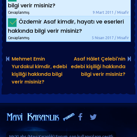
bilgi verir misiniz?
Cevaplanmış
9 Mart 2011 / Misafir
Özdemir Asaf kimdir, hayatı ve eserleri
hakkında bilgi verir misiniz?
Cevaplanmış
5 Nisan 2017 / Misafir
Mehmet Emin
Asaf Hâlet Çelebi'nin
Yurdakul kimdir, edebi
edebi kişiliği hakkında
kişiliği hakkında bilgi
bilgi verir misiniz?
verir misiniz?
MsXLabs (
Mavi Karanlık
)
Forum
, son kullanıcıların çeşitli