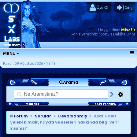
Üye Ol
Giriş
Hoş geldiniz
Misafir
Son ziyaretiniz:
15:49, 1 Dakika Önce
MENÜ
ANA SAYFA
Pazar, 09 Ağustos 2026 - 15:49
FORUMLAR
Arama
SORU-CEVAP
GÜNLÜKLER
SON MESAJLAR
KISAYOLLAR
Forum
Sorular
Cevaplanmış
Asaf Halet
Çelebi kimdir, hayatı ve eserleri hakkında bilgi verir
misiniz?