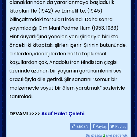
olanaklarından da yararlanmaya başladı. İlk
kitapları He (1942) ve Lamelif te, (1945)
bilinçaltmdaki tortuları irdeledi. Daha sonra
yayımladığı Om Mani Padme Hum (1953, 1983),
Hint duyarlığına yönelen yeni şiirleriyle birlikte
önceki iki kitaptaki şiirleri içerir. Şiirinin bütününde,
dinlerden, ideolojilerden hatta toplumsal
koşullardan çok, Anadolu İran Hindistan çizgisi
üzerinde uzanan bir yaşamın görünümlerini ses
aracılığıyla dile getirdi. Şiir sanatını “somut bir
malzemeyle soyut bir âlem yaratmak” sözleriyle
tanımladı.
DEVAMI >>>>
Asaf Halet Çelebi
BEĞEN
Paylaş
Paylaş
Bu mesajı
2
üye beğendi.