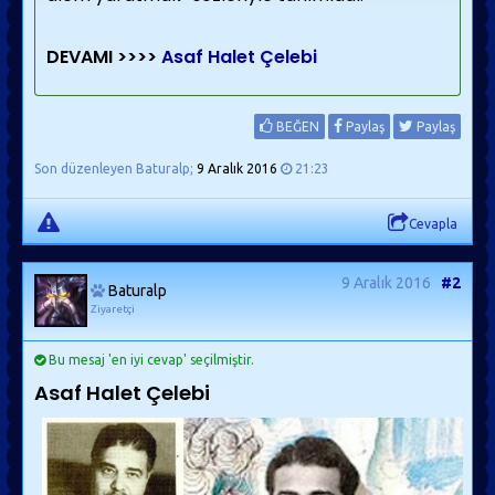
DEVAMI >>>>
Asaf Halet Çelebi
BEĞEN
Paylaş
Paylaş
Son düzenleyen Baturalp;
9 Aralık 2016
21:23
Cevapla
9 Aralık 2016
#2
Baturalp
Ziyaretçi
Bu mesaj 'en iyi cevap' seçilmiştir.
Asaf Halet Çelebi