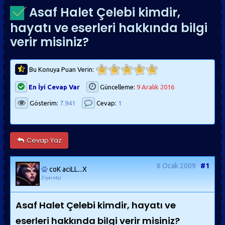
Asaf Halet Çelebi kimdir,
hayatı ve eserleri hakkında bilgi
verir misiniz?
Bu Konuya Puan Verin:
En İyi Cevap Var
Güncelleme:
9 Aralık 2016
Gösterim:
7.941
Cevap:
1
Cevap Yaz
6 Ocak 2009
#1
coK aciLL...X
Ziyaretçi
Asaf Halet Çelebi kimdir, hayatı ve
eserleri hakkında bilgi verir misiniz?