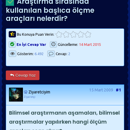
Araştırma sırasında
kullanılan başlıca ölçme
araçları nelerdir?
Bu Konuya Puan Verin:
En İyi Cevap Var
Güncelleme:
14 Mart 2015
Gösterim:
6.492
Cevap:
2
Cevap Yaz
15 Mart 2009
#1
Ziyaretciyim
Ziyaretçi
Bilimsel araştırmanın aşamaları, bilimsel
araştırmalar yapılırken hangi ölçüm