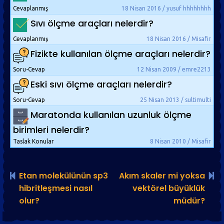
Cevaplanmış
18 Nisan 2016 / yusuf hhhhhhhh
Sıvı ölçme araçları nelerdir?
Cevaplanmış
18 Nisan 2016 / Misafir
Fizikte kullanılan ölçme araçları nelerdir?
Soru-Cevap
12 Nisan 2009 / emre2213
Eski sıvı ölçme araçları nelerdir?
Soru-Cevap
25 Nisan 2013 / sultimulti
Maratonda kullanılan uzunluk ölçme
birimleri nelerdir?
Taslak Konular
8 Nisan 2010 / Misafir
Etan molekülünün sp3
Akım skaler mi yoksa
hibritleşmesi nasıl
vektörel büyüklük
olur?
müdür?