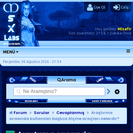
Üye Ol
Giriş
Hoş geldiniz
Misafir
Son ziyaretiniz:
21:54, 1 Dakika Önce
MENÜ
ANA SAYFA
Perşembe, 06 Ağustos 2026 - 21:54
FORUMLAR
Arama
SORU-CEVAP
GÜNLÜKLER
SON MESAJLAR
KISAYOLLAR
Forum
Sorular
Cevaplanmış
Araştırma
sırasında kullanılan başlıca ölçme araçları nelerdir?