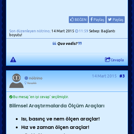
BEĞEN
Paylaş
Paylaş
Son düzenleyen nötrino;
14 Mart 2015
11:59
Sebep: Bağlantı
boyutu!
Quo vadis?
Cevapla
14 Mart 2015
#3
nötrino
Yasaklı
Bu mesaj 'en iyi cevap' seçilmiştir.
Bilimsel Araştırmalarda Ölçüm Araçları
Isı, basınç ve nem ölçen araçlar!
Hız ve zaman ölçen araçlar!