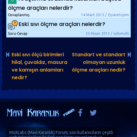
ölçme araçları nelerdir?
Cevaplanmış
14 Mart 2015 / Ziyaretciyim
Eski sıvı ölçme araçları nelerdir?
Soru-Cevap
25 Nisan 2013 / sultimulti
Eski sıvı ölçü birimleri
Standart ve standart
hilal, çuvaldız, masura
olmayan uzunluk
ve kamışın anlamları
ölçme araçları nedir?
nedir?
MsXLabs (
Mavi Karanlık
)
Forum
, son kullanıcıların çeşitli