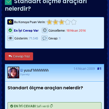
Standart ölçme araçları
nelerdir?
Bu Konuya Puan Verin:
En İyi Cevap Var
Güncelleme:
18 Nisan 2016
Gösterim:
71.545
Cevap:
1
Cevap Yaz
14 Nisan 2009
#1
yusuf hhhhhhhh
Ziyaretçi
Standart ölçme araçları nelerdir?
EN İYİ CEVABI
Safi verdi