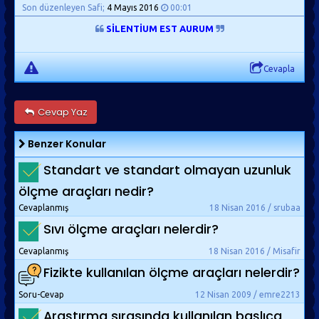
Son düzenleyen Safi;
4 Mayıs 2016
00:01
SİLENTİUM EST AURUM
Cevapla
Cevap Yaz
Benzer Konular
Standart ve standart olmayan uzunluk
ölçme araçları nedir?
Cevaplanmış
18 Nisan 2016 / srubaa
Sıvı ölçme araçları nelerdir?
Cevaplanmış
18 Nisan 2016 / Misafir
Fizikte kullanılan ölçme araçları nelerdir?
Soru-Cevap
12 Nisan 2009 / emre2213
Araştırma sırasında kullanılan başlıca