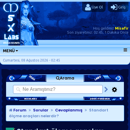
Üye Ol
Giriş
Hoş geldiniz
Misafir
Son ziyaretiniz:
02:45, 1 Dakika Önce
MENÜ
ANA SAYFA
Cumartesi, 08 Ağustos 2026 - 02:45
FORUMLAR
Arama
SORU-CEVAP
GÜNLÜKLER
SON MESAJLAR
KISAYOLLAR
Forum
Sorular
Cevaplanmış
Standart
ölçme araçları nelerdir?