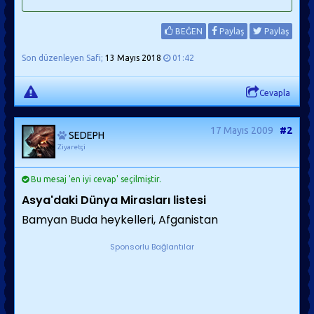
BEĞEN
Paylaş
Paylaş
Son düzenleyen Safi;
13 Mayıs 2018
01:42
Cevapla
17 Mayıs 2009
#2
SEDEPH
Ziyaretçi
Bu mesaj 'en iyi cevap' seçilmiştir.
Asya'daki Dünya Mirasları listesi
Bamyan Buda heykelleri, Afganistan
Sponsorlu Bağlantılar