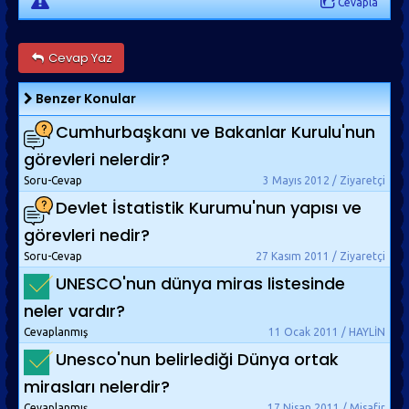
Cevapla
Cevap Yaz
Benzer Konular
Cumhurbaşkanı ve Bakanlar Kurulu'nun
görevleri nelerdir?
Soru-Cevap
3 Mayıs 2012 / Ziyaretçi
Devlet İstatistik Kurumu'nun yapısı ve
görevleri nedir?
Soru-Cevap
27 Kasım 2011 / Ziyaretçi
UNESCO'nun dünya miras listesinde
neler vardır?
Cevaplanmış
11 Ocak 2011 / HAYLİN
Unesco'nun belirlediği Dünya ortak
mirasları nelerdir?
Cevaplanmış
17 Nisan 2011 / Misafir