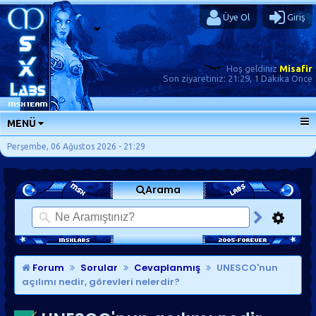
Üye Ol
Giriş
Hoş geldiniz
Misafir
Son ziyaretiniz:
21:29, 1 Dakika Önce
MENÜ
ANA SAYFA
Perşembe, 06 Ağustos 2026 - 21:29
FORUMLAR
Arama
SORU-CEVAP
GÜNLÜKLER
SON MESAJLAR
KISAYOLLAR
Forum
Sorular
Cevaplanmış
UNESCO'nun
açılımı nedir, görevleri nelerdir?