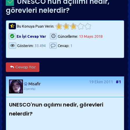
UNESCO'nun açılımı nedir,
görevleri nelerdir?
Bu Konuya Puan Verin:
En İyi Cevap Var
Güncelleme:
13 Mayıs 2018
Gösterim:
33.494
Cevap:
1
Cevap Yaz
19 Ekim 2011
#1
Misafir
Ziyaretçi
UNESCO'nun açılımı nedir, görevleri
nelerdir?