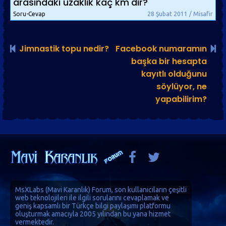
arasındaki uzaklık kaç km'dir?
Soru-Cevap
28 Şubat 2011 / Misafir
Jimnastik topu nedir?
Facebook numaramın
başka bir hesapta
kayıtlı olduğunu
söylüyor, ne
yapabilirim?
MsXLabs (
Mavi Karanlık
)
Forum
, son kullanıcıların çeşitli
web teknolojileri ile ilgili sorularını cevaplamak ve
geniş kapsamlı bir Türkçe bilgi paylaşımı platformu
oluşturmak amacıyla 2005 yılından bu yana hizmet
vermektedir.