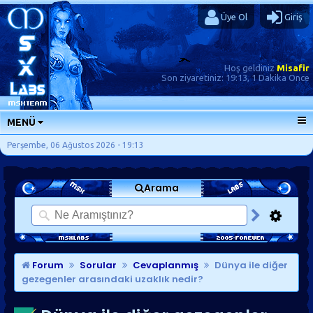
Üye Ol
Giriş
Hoş geldiniz
Misafir
Son ziyaretiniz:
19:13, 1 Dakika Önce
MENÜ
ANA SAYFA
Perşembe, 06 Ağustos 2026 - 19:13
FORUMLAR
Arama
SORU-CEVAP
GÜNLÜKLER
SON MESAJLAR
KISAYOLLAR
Forum
Sorular
Cevaplanmış
Dünya ile diğer
gezegenler arasındaki uzaklık nedir?