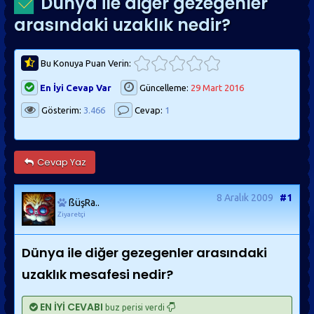
Dünya ile diğer gezegenler
arasındaki uzaklık nedir?
Bu Konuya Puan Verin:
En İyi Cevap Var
Güncelleme:
29 Mart 2016
Gösterim:
3.466
Cevap:
1
Cevap Yaz
8 Aralık 2009
#1
ßüşRa..
Ziyaretçi
Dünya ile diğer gezegenler arasındaki
uzaklık mesafesi nedir?
EN İYİ CEVABI
buz perisi verdi