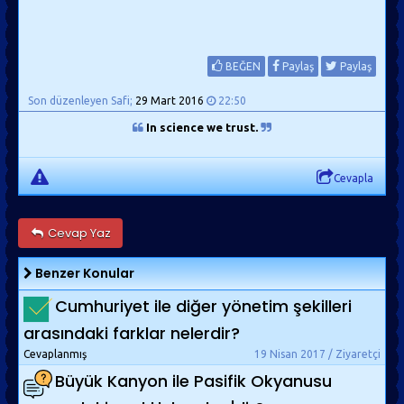
BEĞEN
Paylaş
Paylaş
Son düzenleyen Safi;
29 Mart 2016
22:50
In science we trust.
Cevapla
Cevap Yaz
Benzer Konular
Cumhuriyet ile diğer yönetim şekilleri
arasındaki farklar nelerdir?
Cevaplanmış
19 Nisan 2017 / Ziyaretçi
Büyük Kanyon ile Pasifik Okyanusu