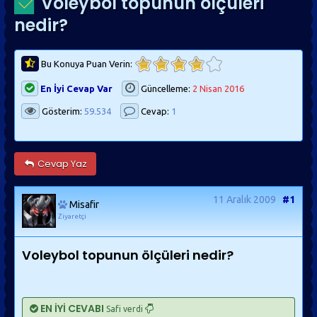
Voleybol topunun ölçüleri
nedir?
Bu Konuya Puan Verin:
En İyi Cevap Var
Güncelleme:
2 Nisan 2016
Gösterim:
59.534
Cevap:
1
Cevap Yaz
11 Aralık 2009
#1
Misafir
Ziyaretçi
Voleybol topunun ölçüleri nedir?
EN İYİ CEVABI
Safi verdi