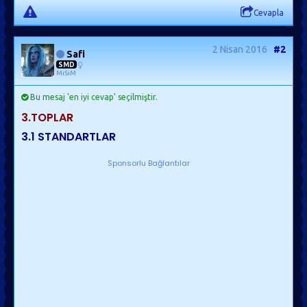
Cevapla
2 Nisan 2016
#2
Safi
SMD
MiSiM
Bu mesaj 'en iyi cevap' seçilmiştir.
3.
TOPLAR
3.1
STANDARTLAR
Sponsorlu Bağlantılar