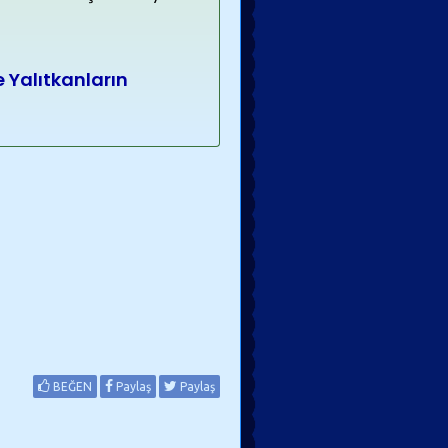
e Yalıtkanların
BEĞEN
Paylaş
Paylaş