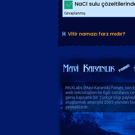
NaCl sulu çözeltilerinde
Cevaplanmış
Vitir namazı farz mıdır?
MsXLabs (
Mavi Karanlık
)
Forum
, son k
web teknolojileri ile ilgili sorularını 
geniş kapsamlı bir Türkçe bilgi paylaş
oluşturmak amacıyla 2005 yılından bu
vermektedir.