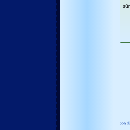
sür
Son d