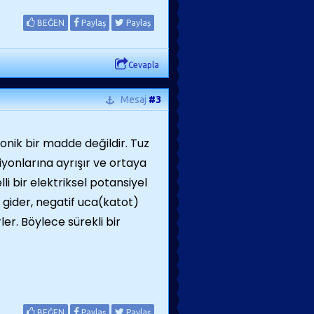
BEĞEN
Paylaş
Paylaş
Cevapla
Mesaj
#3
nik bir madde değildir. Tuz
iyonlarına ayrışır ve ortaya
lli bir elektriksel potansiyel
 gider, negatif uca(katot)
er. Böylece sürekli bir
BEĞEN
Paylaş
Paylaş