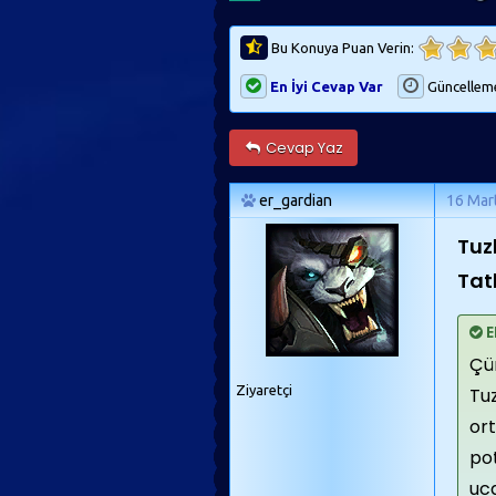
Bu Konuya Puan Verin:
En İyi Cevap Var
Güncellem
Cevap Yaz
er_gardian
16 Mar
Tuzl
Tatl
E
Çü
Ziyaretçi
Tuz
ort
pot
uca