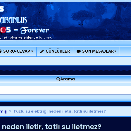
SORU-CEVAP
GÜNLÜKLER
SON MESAJLAR
Arama
mış
Tuzlu su elektriği neden iletir, tatlı su iletmez?
 neden iletir, tatlı su iletmez?