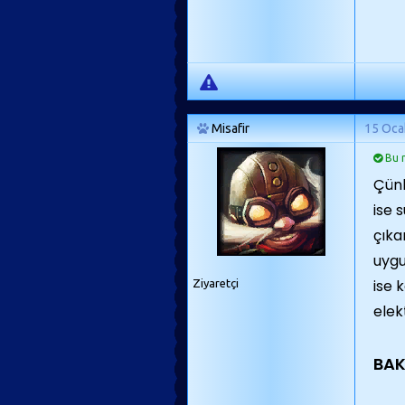
Misafir
15 Oca
Bu m
Çünk
ise 
çıkan
uygu
ise 
Ziyaretçi
elek
BAK