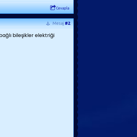
Cevapla
Mesaj
#2
bağlı bileşikler elektriği