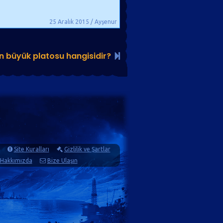
25 Aralık 2015 / Ayşenur
en büyük platosu hangisidir?
Site Kuralları
Gizlilik ve Şartlar
Hakkımızda
Bize Ulaşın