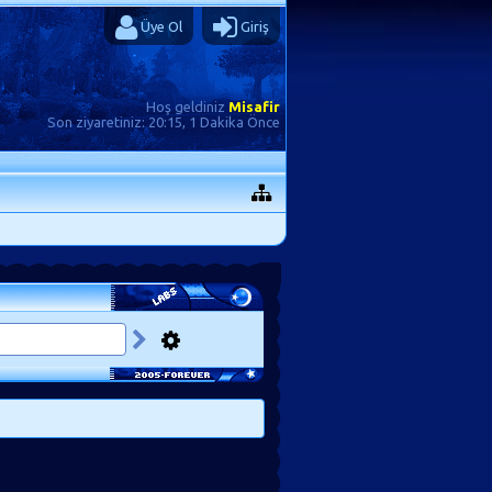
Üye Ol
Giriş
Hoş geldiniz
Misafir
Son ziyaretiniz:
20:15, 1 Dakika Önce