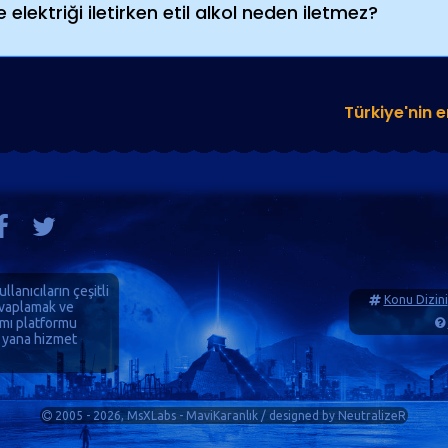
 elektriği iletirken etil alkol neden iletmez?
Türkiye'nin 
ullanıcıların çeşitli
Konu Dizini
cevaplamak ve
ımı platformu
 yana hizmet
2005 - 2026, MsXLabs - MaviKaranlık / designed by
NeutralizeR