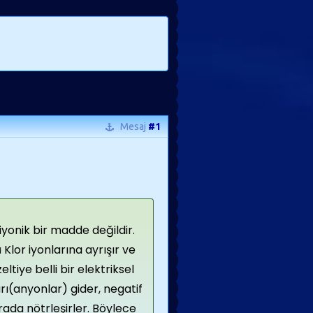
Mesaj
#1
yonik bir madde değildir.
Klor iyonlarına ayrışır ve
eltiye belli bir elektriksel
rı(anyonlar) gider, negatif
rada nötrleşirler. Böylece