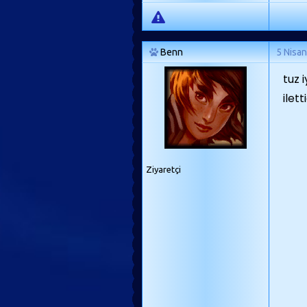
Benn
5 Nisa
tuz i
ilett
Ziyaretçi