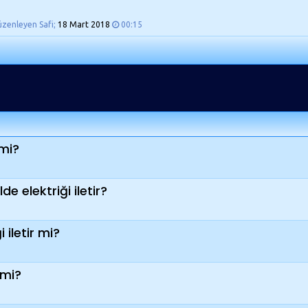
üzenleyen Safi;
18 Mart 2018
00:15
 mi?
e elektriği iletir?
 iletir mi?
r mi?