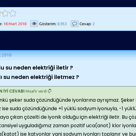
e:
18 Mart 2018
Gösterim:
8.953
Cevap:
2
t 2010
u su neden elektriği iletir ?
ı su neden elektriği iletmez ?
N İYİ CEVABI
Misafir verdi
nkü şeker suda çözündüğünde iyonlarına ayrışmaz. Şeker i
 ise suda çözündüğünde +1 yüklü sodyum iyonuyla, -1 yüklü 
aya çıkan çözelti de iyonik olduğu için elektriği iletir. Bu çöz
ansiyel uyguladığımız zaman pozitif uca(anot) klor iyonla
(katot) ise katyonlar yani sodyum iyonları toplanır ve bu