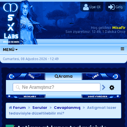
Üye Ol
Giriş
Hoş geldiniz
Misafir
Son ziyaretiniz:
12:49, 1 Dakika Önce
MENÜ
ANA SAYFA
Cumartesi, 08 Ağustos 2026 - 12:49
FORUMLAR
Arama
SORU-CEVAP
GÜNLÜKLER
SON MESAJLAR
KISAYOLLAR
Forum
Sorular
Cevaplanmış
Astigmat lazer
tedavisiyle düzeltilebilir mi?