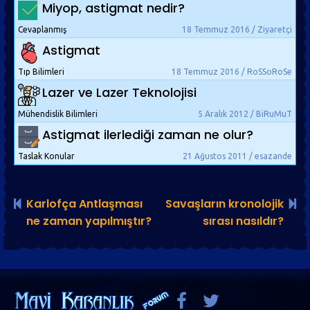
Miyop, astigmat nedir?
Cevaplanmış
18 Temmuz 2016 / Ziyaretçi
Astigmat
Tıp Bilimleri
18 Temmuz 2016 / RoSSoRoSe
Lazer ve Lazer Teknolojisi
Mühendislik Bilimleri
5 Aralık 2012 / BiRuMuT
Astigmat ilerlediği zaman ne olur?
Taslak Konular
21 Ağustos 2011 / esazande
Karlofça Antlaşması
Savaşların kronolojik
ne zaman yapılmıştır?
sırası nasıldır?