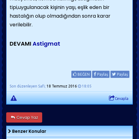
tipi,uygulanacak kişinin yaşı, eşlik eden bir
hastalığın olup olmadığından sonra karar
verilebilir.
DEVAMI
Astigmat
BEĞEN
Paylaş
Paylaş
Son düzenleyen Safi;
18 Temmuz 2016
18:05
Cevapla
Cevap Yaz
Benzer Konular