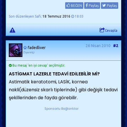
BEĞEN
Paylaş
Paylaş
Son düzenleyen Safi;
18 Temmuz 2016
18:03
Cevapla
26 Nisan 2010
#2
fadedliver
Ziyaretçi
Bu mesaj 'en iyi cevap' seçilmiştir.
ASTİGMAT LAZERLE TEDAVİ EDiLEBİLİR Mİ?
Astimatik keratotomi, LASİK, kornea
nakli(düzensiz skarlı tiplerinde) gibi değişik tedavi
şekillerinden de fayda görebilir.
Sponsorlu Bağlantılar