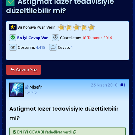
Astigmat lazer tedavisiyle
düzeltilebilir mi?
Bu Konuya Puan Verin:
En İyi Cevap Var
Güncelleme:
18 Temmuz 2016
Gösterim:
4.415
Cevap:
1
Cevap Yaz
26 Nisan 2010
#1
Misafir
Ziyaretçi
Astigmat lazer tedavisiyle düzeltilebilir
mi?
EN İYİ CEVABI
fadedliver verdi