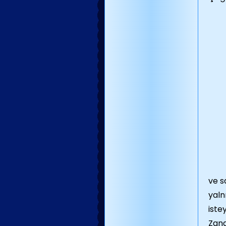
ve s
yaln
iste
Zana