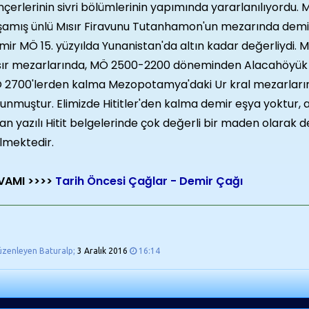
çerlerinin sivri bölümlerinin yapımında yararlanılıyordu. M
şamış ünlü Mısır Firavunu Tutanhamon'un mezarında demi
ir MÖ 15. yüzyılda Yunanistan'da altın kadar değerliydi. 
sır mezarlarında, MÖ 2500-2200 dönemin­den Alacahöyük 
 2700'lerden kalma Mezopotamya'daki Ur kral mezarları
unmuştur. Elimizde Hititler'den kalma demir eşya yoktur,
an yazılı Hitit belgelerinde çok değerli bir maden olarak 
lmektedir.
VAMI >>>>
Tarih Öncesi Çağlar - Demir Çağı
üzenleyen Baturalp;
3 Aralık 2016
16:14