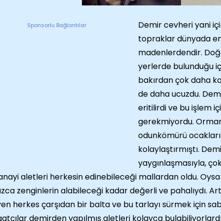
Demir cevheri yani i
Sponsorlu Bağlantılar
topraklar dünyada en
madenlerdendir. Doğ
yerlerde bulunduğu iç
bakırdan çok daha kol
de daha ucuzdu. Dem
eritilirdi ve bu işlem 
gerekmiyordu. Orman
odunkömürü ocakları 
kolaylaştırmıştı. Demi
yaygınlaşmasıyla, çok
anayi aletleri herkesin edinebileceği mallardan oldu. Oysa 
ızca zenginlerin alabileceği kadar değerli ve pahalıydı. Ar
yen herkes çarşıdan bir balta ve bu tarlayı sürmek için saba
atçılar demirden yapılmış aletleri kolayca bulabiliyorlar