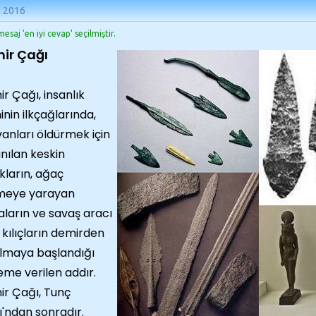
k 2016
esaj 'en iyi cevap' seçilmiştir.
ir Çağı
r Çağı, insanlık
inin ilkçağların­da,
anları öldürmek için
anılan kes­kin
kların, ağaç
meye yarayan
ala­rın ve savaş aracı
 kılıçların demirden
lmaya başlandığı
me verilen addır.
r Çağı, Tunç
'ndan sonradır.