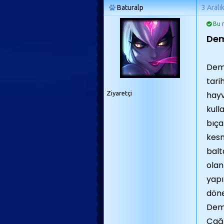
Baturalp
3 Aralı
Bu m
Dem
Demi
tarih
Ziyaretçi
hayv
kull
bıça
kes
balt
olan
yapı
döne
Demi
Çağı