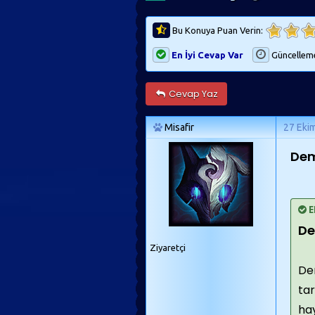
Bu Konuya Puan Verin:
En İyi Cevap Var
Güncellem
Cevap Yaz
Misafir
27 Eki
Dem
E
De
Ziyaretçi
Dem
tar
ha