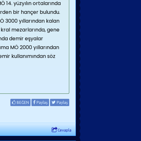
Ö 14. yüzyılın ortalarında
rden bir hançer bulundu.
MÖ 3000 yıllarından kalan
kral mezarlarında, gene
nda demir eşyalar
 ama MÖ 2000 yıllarından
de­mir kullanımından söz
BEĞEN
Paylaş
Paylaş
Cevapla