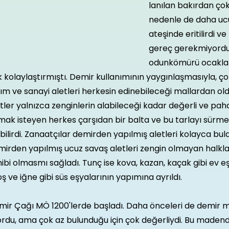
lanılan bakırdan çok
nedenle de daha u
ateşinde eritilirdi v
gereç gerekmiyordu
odunkömürü ocakları
 kolaylaştırmıştı. Demir kullanımının yaygınlaşmasıyla, ço
ım ve sanayi aletleri herkesin edinebileceği mallardan old
tler yalnızca zenginlerin alabileceği kadar değerli ve pahal
ak isteyen herkes çarşıdan bir balta ve bu tarlayı sürmek
bilirdi. Zanaatçılar demirden yapılmış aletleri kolayca bul
irden yapılmış ucuz savaş aletleri zengin olmayan halkla
ibi olmasmı sağladı. Tunç ise kova, kazan, kaçak gibi ev eşya
ş ve iğne gibi süs eşyalarının yapımına ayrıldı.
ir Çağı MÖ 1200'lerde başladı. Daha önceleri de demir mad
ordu, ama çok az bulunduğu için çok değerliydi. Bu madenden