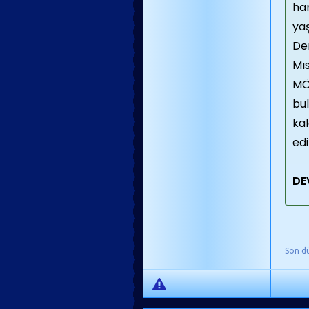
han
ya
Dem
Mı
MÖ
bul
kal
edi
DE
Son d