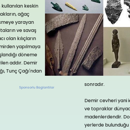
n kullanılan kes­kin
akların, ağaç
smeye yarayan
tala­rın ve savaş
cı olan kılıçların
mirden yapılmaya
şlandığı döneme
ilen addır. Demir
ğı, Tunç Çağı'ndan
sonradır.
Sponsorlu Baglantilar
Demir cevheri yani 
ve topraklar dünya
madenlerdendir. Do
yerlerde bulunduğu 