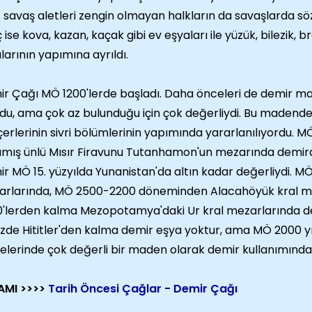
 savaş aletleri zengin olmayan halkların da savaşlarda sö
 ise kova, kazan, kaçak gibi ev eşyaları ile yüzük, bilezik, b
larının yapımına ayrıldı.
r Çağı MÖ 1200'lerde başladı. Daha önceleri de demir made
rdu, ama çok az bulunduğu için çok değerliydi. Bu madenden,
erlerinin sivri bölümlerinin yapımında yararlanılıyordu. MÖ
mış ünlü Mısır Firavunu Tutanhamon'un mezarında demird
r MÖ 15. yüzyılda Yunanistan'da altın kadar değerliydi. MÖ
rlarında, MÖ 2500-2200 dönemin­den Alacahöyük kral m
'lerden kalma Mezopotamya'daki Ur kral mezarlarında d
izde Hititler'den kalma demir eşya yoktur, ama MÖ 2000 yıll
elerinde çok değerli bir maden olarak de­mir kullanımında
AMI >>>>
Tarih Öncesi Çağlar - Demir Çağı