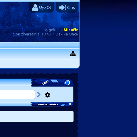
Üye Ol
Giriş
Hoş geldiniz
Misafir
Son ziyaretiniz:
19:43, 1 Dakika Önce