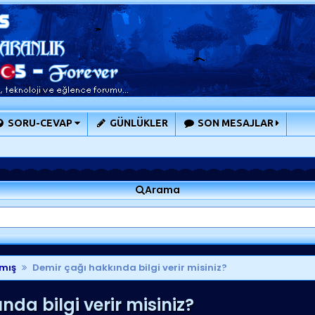
SORU-CEVAP
GÜNLÜKLER
SON MESAJLAR
Arama
mış
Demir çağı hakkında bilgi verir misiniz?
da bilgi verir misiniz?