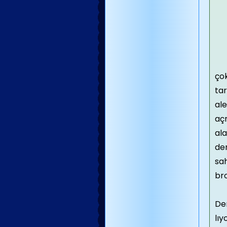
çok
tar
ale
açm
ala
dem
sah
bro
Dem
lıy