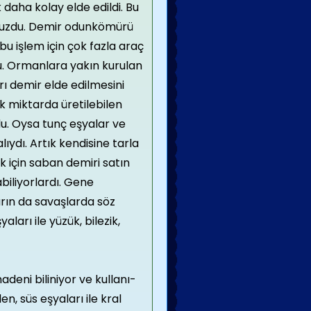
 daha kolay elde edildi. Bu
cuzdu. Demir odunkömürü
e bu işlem için çok fazla araç
. Ormanlara yakın kurulan
 demir elde edilmesini
k miktarda üretilebilen
u. Oysa tunç eşya­lar ve
ıydı. Artık kendisine tarla
 için saban demiri satın
abiliyorlardı. Gene
rın da savaşlarda söz
ları ile yüzük, bilezik,
eni biliniyor ve kullanı­
, süs eşyaları ile kral