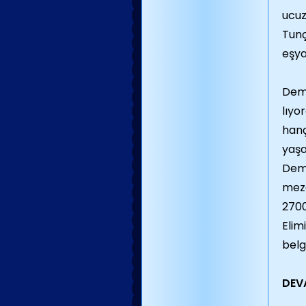
ucuz
Tunç
eşya
Demi
lıyo
hanç
yaşa
Demi
meza
2700
Elim
belg
DEV