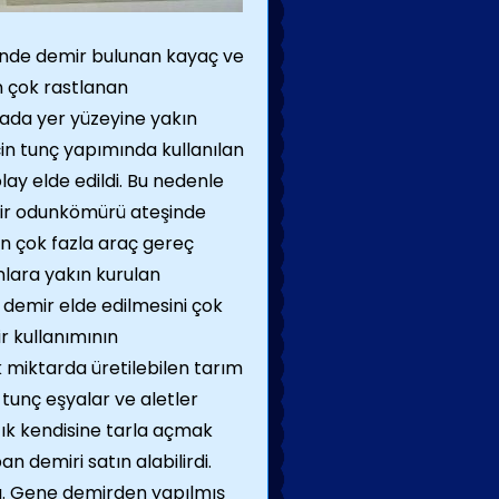
çinde demir bulunan kayaç ve
 çok rastlanan
ada yer yüzeyine yakın
in tunç yapımında kul­lanılan
ay elde edildi. Bu nedenle
ir odunkömürü ateşinde
için çok fazla araç gereç
lara yakın kurulan
demir elde edilmesini çok
r kullanımının
 miktarda üretilebilen tarım
tunç eşya­lar ve aletler
tık kendisine tarla açmak
n demiri satın alabilirdi.
dı. Gene demirden yapılmış