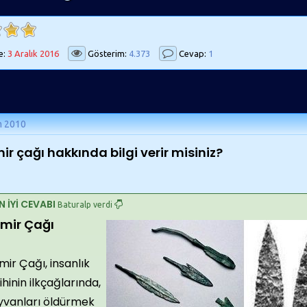
e:
3 Aralık 2016
Gösterim:
4.373
Cevap:
1
m 2010
ir çağı hakkında bilgi verir misiniz?
N İYİ CEVABI
Baturalp verdi
mir Çağı
ir Çağı, insanlık
ihinin ilkçağların­da,
yvanları öldürmek