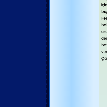
içi
bıç
ke
bal
ara
de
ba
ver
Ça