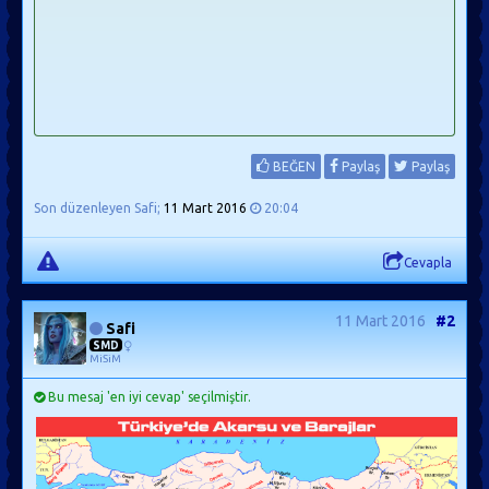
BEĞEN
Paylaş
Paylaş
Son düzenleyen Safi;
11 Mart 2016
20:04
Cevapla
11 Mart 2016
#2
Safi
SMD
MiSiM
Bu mesaj 'en iyi cevap' seçilmiştir.