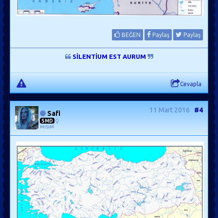
BEĞEN
Paylaş
Paylaş
SİLENTİUM EST AURUM
Cevapla
11 Mart 2016
#4
Safi
SMD
MiSiM