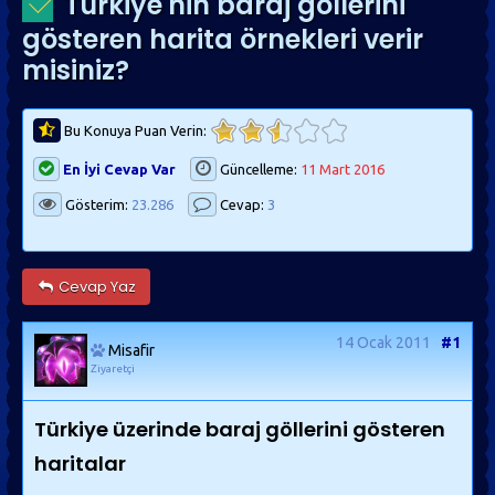
Türkiye'nin baraj göllerini
gösteren harita örnekleri verir
misiniz?
Bu Konuya Puan Verin:
En İyi Cevap Var
Güncelleme:
11 Mart 2016
Gösterim:
23.286
Cevap:
3
Cevap Yaz
14 Ocak 2011
#1
Misafir
Ziyaretçi
Türkiye üzerinde baraj göllerini gösteren
haritalar