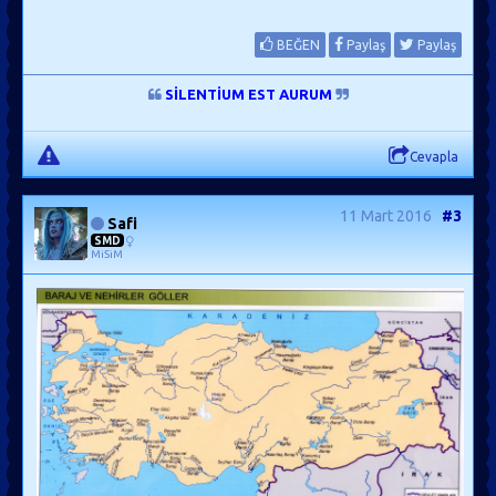
BEĞEN
Paylaş
Paylaş
SİLENTİUM EST AURUM
Cevapla
11 Mart 2016
#3
Safi
SMD
MiSiM