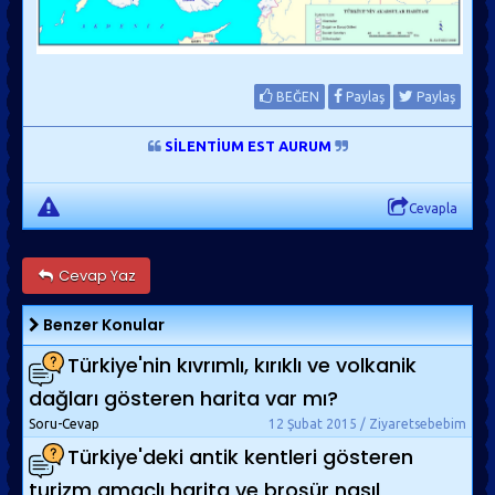
BEĞEN
Paylaş
Paylaş
SİLENTİUM EST AURUM
Cevapla
Cevap Yaz
Benzer Konular
Türkiye'nin kıvrımlı, kırıklı ve volkanik
dağları gösteren harita var mı?
Soru-Cevap
12 Şubat 2015 / Ziyaretsebebim
Türkiye'deki antik kentleri gösteren
turizm amaçlı harita ve broşür nasıl