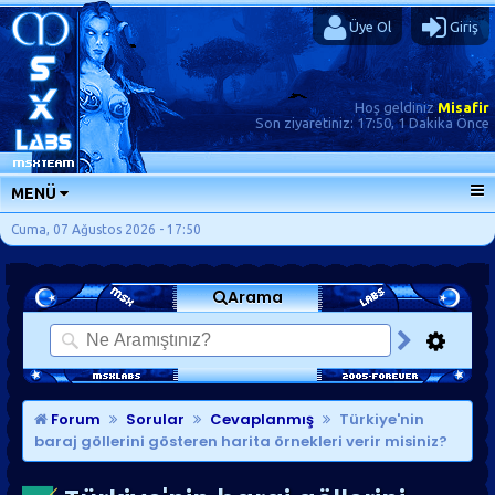
Üye Ol
Giriş
Hoş geldiniz
Misafir
Son ziyaretiniz:
17:50, 1 Dakika Önce
MENÜ
ANA SAYFA
Cuma, 07 Ağustos 2026 - 17:50
FORUMLAR
Arama
SORU-CEVAP
GÜNLÜKLER
SON MESAJLAR
KISAYOLLAR
Forum
Sorular
Cevaplanmış
Türkiye'nin
baraj göllerini gösteren harita örnekleri verir misiniz?