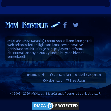
MsXLabs (
Mavi Karanlık
)
Forum
, son kullanıcıların çeşitli
web teknolojileri ile ilgili sorularını cevaplamak ve
geniş kapsamlı bir Türkçe bilgi paylaşımı platformu
oluşturmak amacıyla 2005 yılından bu yana hizmet
vermektedir.
Konu Dizini
Site Kuralları
Gizlilik ve Şartlar
Hakkımızda
Bize Ulaşın
2005 - 2026, MsXLabs - MaviKaranlık / designed by
NeutralizeR