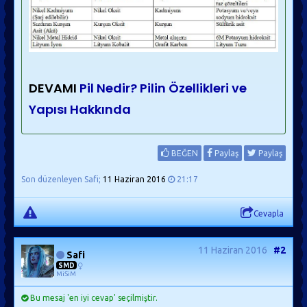
DEVAMI
Pil Nedir? Pilin Özellikleri ve
Yapısı Hakkında
BEĞEN
Paylaş
Paylaş
Son düzenleyen Safi;
11 Haziran 2016
21:17
Cevapla
11 Haziran 2016
#2
Safi
SMD
MiSiM
Bu mesaj 'en iyi cevap' seçilmiştir.