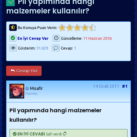
Pil yapımında hangi
malzemeler kullanılır?
Bu Konuya Puan Verin:
En İyi Cevap Var
Güncelleme:
11 Haziran 2016
Gösterim:
31.629
Cevap:
1
Cevap Yaz
14 Ocak 2011
#1
Misafir
Ziyaretçi
Pil yapımında hangi malzemeler
kullanılır?
EN İYİ CEVABI
Safi verdi