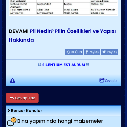
DEVAMI
Pil Nedir? Pilin Özellikleri ve Yapısı
Hakkında
BEĞEN
Paylaş
Paylaş
SİLENTİUM EST AURUM
Cevapla
Cevap Yaz
Benzer Konular
Bina yapımında hangi malzemeler