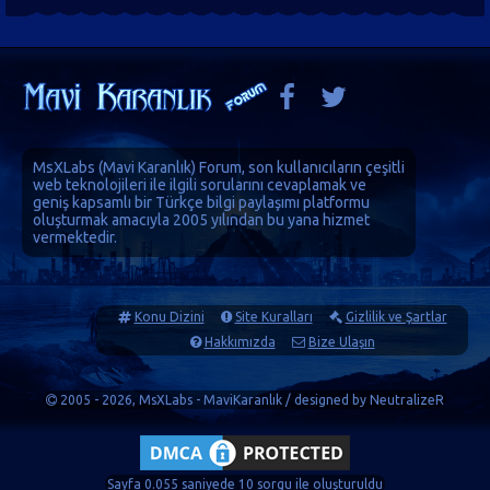
MsXLabs (
Mavi Karanlık
)
Forum
, son kullanıcıların çeşitli
web teknolojileri ile ilgili sorularını cevaplamak ve
geniş kapsamlı bir Türkçe bilgi paylaşımı platformu
oluşturmak amacıyla 2005 yılından bu yana hizmet
vermektedir.
Konu Dizini
Site Kuralları
Gizlilik ve Şartlar
Hakkımızda
Bize Ulaşın
2005 - 2026, MsXLabs - MaviKaranlık / designed by
NeutralizeR
Sayfa 0.055 saniyede 10 sorgu ile oluşturuldu