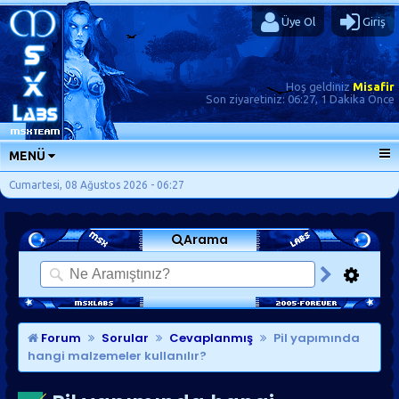
Üye Ol
Giriş
Hoş geldiniz
Misafir
Son ziyaretiniz:
06:27, 1 Dakika Önce
MENÜ
ANA SAYFA
Cumartesi, 08 Ağustos 2026 - 06:27
FORUMLAR
Arama
SORU-CEVAP
GÜNLÜKLER
SON MESAJLAR
KISAYOLLAR
Forum
Sorular
Cevaplanmış
Pil yapımında
hangi malzemeler kullanılır?