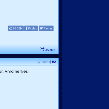
BEĞEN
Paylaş
Paylaş
Cevapla
Mesaj
#2
yor. Ama herkesi