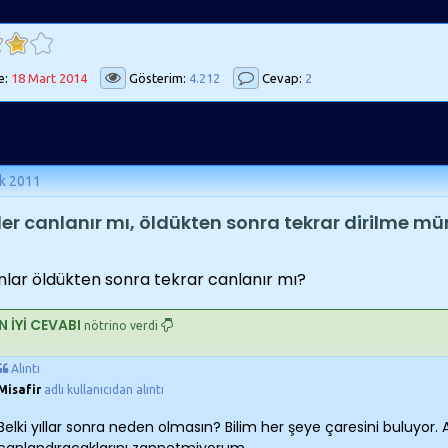
e:
18 Mart 2014
Gösterim:
4.212
Cevap:
2
k 2011
ler canlanır mı, öldükten sonra tekrar dirilme mü
nlar öldükten sonra tekrar canlanır mı?
N İYİ CEVABI
nötrino verdi
Alıntı
Misafir
adlı kullanıcıdan alıntı
Belki yıllar sonra neden olmasın? Bilim her şeye çaresini buluyor.