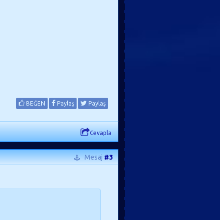
BEĞEN
Paylaş
Paylaş
Cevapla
Mesaj
#3