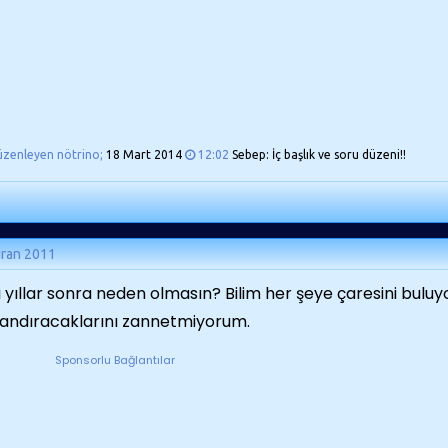
üzenleyen nötrino;
18 Mart 2014
12:02
Sebep: İç başlık ve soru düzeni!!
iran 2011
i yıllar sonra neden olmasın? Bilim her şeye çaresini bulu
andıracaklarını zannetmiyorum.
Sponsorlu Bağlantılar