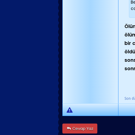
Be
c
Ölüm
ölüm
bir 
öldü
sons
sonr
Son d
Cevap Yaz