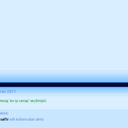
iran 2011
esaj 'en iyi cevap' seçilmiştir.
Alıntı
safir
adlı kullanıcıdan alıntı