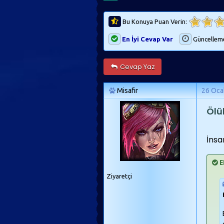
Bu Konuya Puan Verin:
En İyi Cevap Var
Güncellem
Cevap Yaz
Misafir
26 Oca
Ölü
İnsa
E
Ziyaretçi