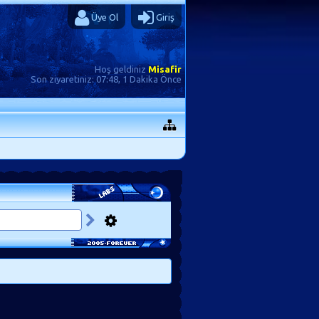
Üye Ol
Giriş
Hoş geldiniz
Misafir
Son ziyaretiniz:
07:48, 1 Dakika Önce