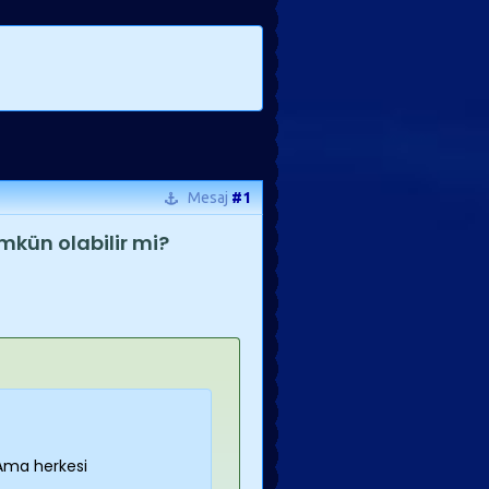
Mesaj
#1
mkün olabilir mi?
 Ama herkesi