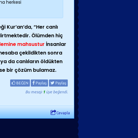
Ama herkesi
ği Kur’an’da, “Her canlı
elirtmektedir. Ölümden hiç
 alemine mahsustur
İnsanlar
 hesaba çekildikten sonra
ya da canlıların öldükten
mse bir çözüm bulamaz.
BEĞEN
Paylaş
Paylaş
Bu mesajı
1
üye beğendi.
Cevapla