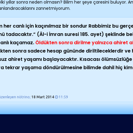
lki yıllar sonra neden olmasın? Bilim her şeye çaresini buluyor. 
anlandıracaklarını zannetmiyorum.
 her canlı için kaçınılmaz bir sondur Rabbimiz bu gerçe
ü tadacaktır.” (Âl-i İmran suresi 185. ayet) şeklinde b
canlı kaçamaz.
Öldükten sonra dirilme yalnızca ahiret
kten sonra sadece hesap gününde diriltileceklerdir ve
uz ahiret yaşamı başlayacaktır. Kısacası ölümsüzlüğe 
a tekrar yaşama döndürülmesine bilimde dahil hiç ki
üzenleyen nötrino;
18 Mart 2014
11:59