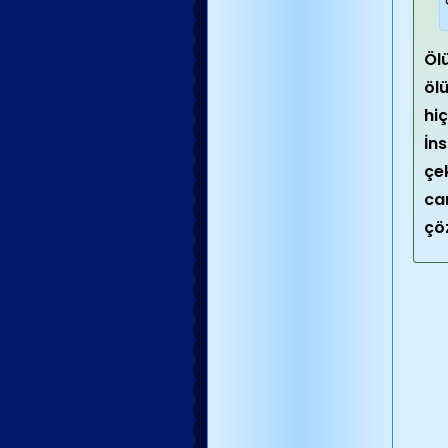
Öl
öl
hi
İn
çe
ca
çö