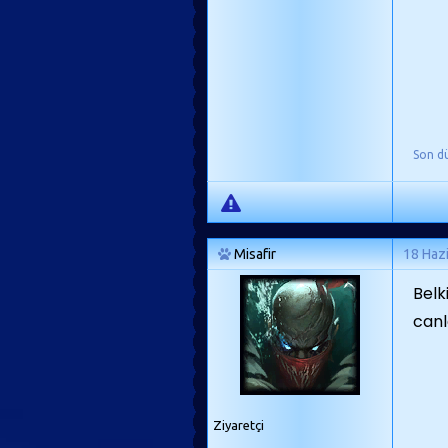
Son d
Misafir
18 Haz
Belk
canl
Ziyaretçi