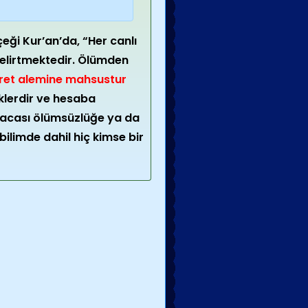
eği Kur’an’da, “Her canlı
belirtmektedir. Ölümden
iret alemine mahsustur
klerdir ve hesaba
ısacası ölümsüzlüğe ya da
ilimde dahil hiç kimse bir