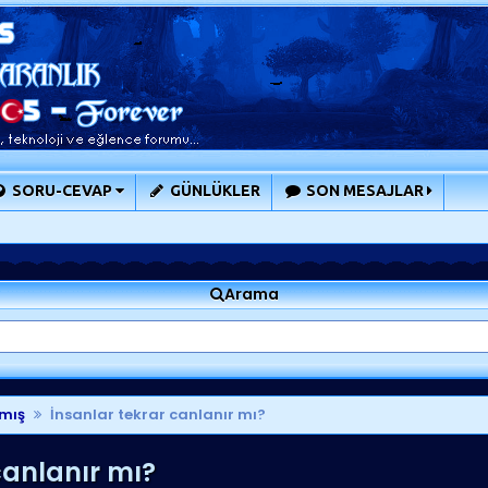
SORU-CEVAP
GÜNLÜKLER
SON MESAJLAR
Arama
mış
İnsanlar tekrar canlanır mı?
canlanır mı?