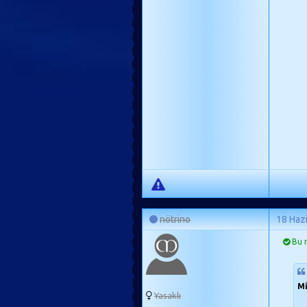
nötrino
18 Haz
Bu m
Mi
Yasaklı