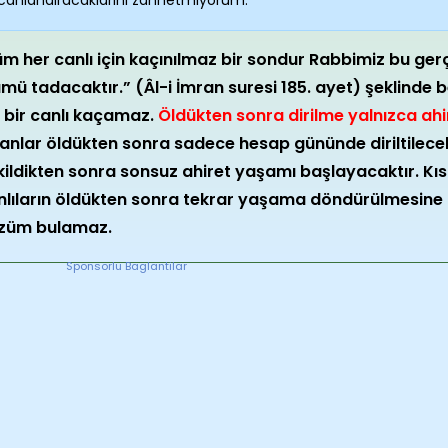
canlandıracaklarını zannetmiyorum.
üm her canlı için kaçınılmaz bir sondur Rabbimiz bu gerç
ümü tadacaktır.” (Âl-i İmran suresi 185. ayet) şeklinde 
ç bir canlı kaçamaz.
Öldükten sonra dirilme yalnızca ah
sanlar öldükten sonra sadece hesap gününde diriltilece
kildikten sonra sonsuz ahiret yaşamı başlayacaktır. K
nlıların öldükten sonra tekrar yaşama döndürülmesine b
züm bulamaz.
Sponsorlu Baglantilar