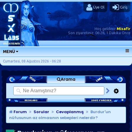
Üye Ol
Giriş
Hoş geldiniz
Misafir
Son ziyaretiniz:
06:28, 1 Dakika Önce
MENÜ
ANA SAYFA
Cumartesi, 08 Ağustos 2026 - 06:28
FORUMLAR
Arama
SORU-CEVAP
GÜNLÜKLER
SON MESAJLAR
KISAYOLLAR
Forum
Sorular
Cevaplanmış
Burdur'un
nüfusunun az olmasının sebepleri nelerdir?