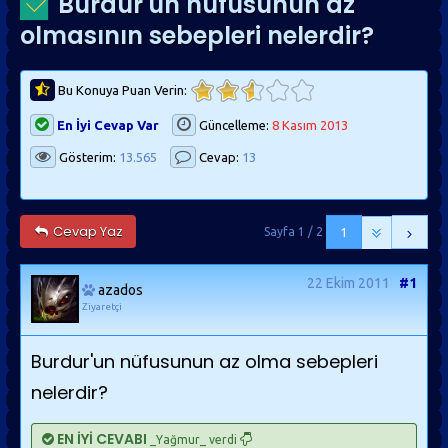
Burdur'un nüfusunun az
olmasının sebepleri nelerdir?
Bu Konuya Puan Verin:
En İyi Cevap Var
Güncelleme:
8 Kasım 2013
Gösterim:
13.565
Cevap:
13
Cevap Yaz
Sayfa 1 / 2
1
22 Ekim 2011
#1
azados
Ziyaretçi
Burdur'un nüfusunun az olma sebepleri
nelerdir?
EN İYİ CEVABI
_Yağmur_ verdi