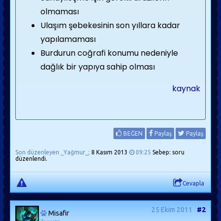
olmaması
Ulaşım şebekesinin son yıllara kadar
yapılamaması
Burdurun coğrafi konumu nedeniyle
dağlık bir yapıya sahip olması
kaynak
BEĞEN
Paylaş
Paylaş
Son düzenleyen _Yağmur_;
8 Kasım 2013
09:25
Sebep: soru
düzenlendi.
Cevapla
25 Ekim 2011
#2
Misafir