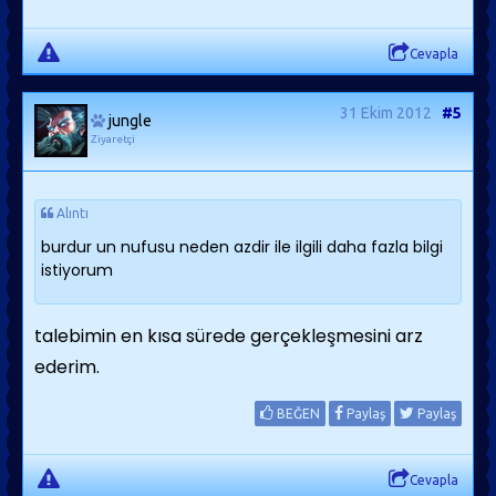
Cevapla
31 Ekim 2012
#5
jungle
Ziyaretçi
Alıntı
burdur un nufusu neden azdir ile ilgili daha fazla bilgi
istiyorum
talebimin en kısa sürede gerçekleşmesini arz
ederim.
BEĞEN
Paylaş
Paylaş
Cevapla