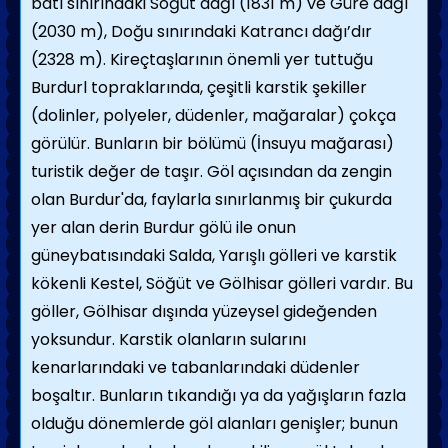
batı sınırındaki Söğüt dağı (1831 m) ve Güre dağı
(2030 m), Doğu sınırındaki Katrancı dağı’dır
(2328 m). Kireçtaşlarının önemli yer tuttuğu
Burdurl topraklarında, çeşitli karstik şekiller
(dolinler, polyeler, düdenler, mağaralar) çokça
görülür. Bunların bir bölümü (İnsuyu mağarası)
turistik değer de taşır. Göl açısından da zengin
olan Burdur'da, faylarla sınırlanmış bir çukurda
yer alan derin Burdur gölü ile onun
güneybatısındaki Salda, Yarışlı gölleri ve karstik
kökenli Kestel, Söğüt ve Gölhisar gölleri vardır. Bu
göller, Gölhisar dışında yüzeysel gideğenden
yoksundur. Karstik olanların sularını
kenarlarındaki ve tabanlarındaki düdenler
boşaltır. Bunların tıkandığı ya da yağışların fazla
olduğu dönemlerde göl alanları genişler; bunun