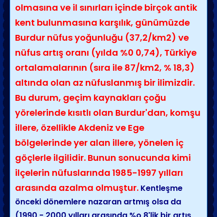
olmasına ve il sınırları içinde birçok antik
kent bulunmasına karşılık, günümüzde
Burdur nüfus yoğunluğu (37,2/km2) ve
nüfus artış oranı (yılda %0 0,74), Türkiye
ortalamalarının (sıra ile 87/km2, % 18,3)
altında olan az nüfuslanmış bir ilimizdir.
Bu durum, geçim kaynakları çoğu
yörelerinde kısıtlı olan Burdur'dan, komşu
illere, özellikle Akdeniz ve Ege
bölgelerinde yer alan illere, yönelen iç
göçlerle ilgilidir. Bunun sonucunda kimi
ilçelerin nüfuslarında 1985-1997 yılları
arasında azalma olmuştur.
Kentleşme
önceki dönemlere nazaran artmış olsa da
(1990 - 2000 yılları arasında %o 8'lik bir artış