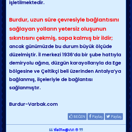
işletilmektedir.
Burdur, uzun süre çevresiyle bağlantısını
sağlayan yolların yetersiz oluşunun
sıkıntısını çekmiş, sapa kalmış bir ildir;
ancak günümüzde bu durum büyük ölçüde
düzelmiştir. İl merkezi 1936’da bir şube hattıyla
demiryolu ağına, düzgün karayollarıyla da Ege
bölgesine ve Çeltikçi beli üzerinden Antalya’ya
bağlanmış, ilçeleriyle de bağlantısı
sağlanmıştır.
Burdur-Varbak.com
BEĞEN
Paylaş
Paylaş
ฬ๏lŦ๓@ภภ ®