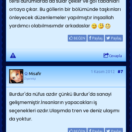
tersi durumlarda da sular çekilir ve göl tabanları
ortaya çıkar. Bu göllerin bir bölümünde taşkınları
önleyecek düzenlemeler yapılmıştır inşaallah
yardımcı olabılmısımdır arkadaslar
BEĞEN
Paylaş
Paylaş
Cevapla
1 Kasım 2012
#7
Misafir
Ziyaretçi
Burdur'da nüfus azdır çünkü Burdur'da sanayi
gelişmemiştir.İnsanların yapacakları iş
seçenekleri azdır.Ulaşımda tren ve deniz ulaşımı
da yoktur.
BEĞEN
Paylaş
Paylaş