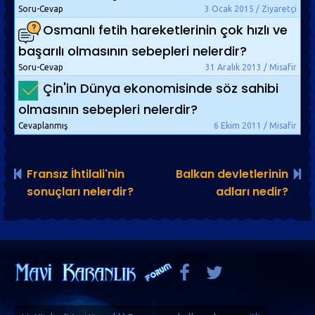
Soru-Cevap
3 Ocak 2015 / Ziyaretçi
Osmanlı fetih hareketlerinin çok hızlı ve
başarılı olmasının sebepleri nelerdir?
Soru-Cevap
31 Aralık 2013 / Misafir
Çin'in Dünya ekonomisinde söz sahibi
olmasının sebepleri nelerdir?
Cevaplanmış
6 Ekim 2011 / Misafir
Fransız İhtilali'nin
Balkan devletlerinin
sonuçları nelerdir?
adları nedir?