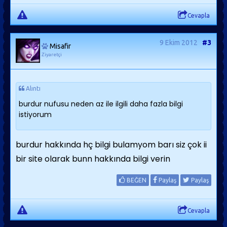
Cevapla
9 Ekim 2012
#3
Misafir
Ziyaretçi
Alıntı
burdur nufusu neden az ile ilgili daha fazla bilgi
istiyorum
burdur hakkında hç bilgi bulamyom barı siz çok ii
bir site olarak bunn hakkında bilgi verin
BEĞEN
Paylaş
Paylaş
Cevapla