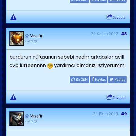
Cevapla
22 Kasım 2012
#8
Misafir
Ziyaretçi
burdurun nüfusunun sebebi nedirr arkdaslar acill
cvp lütfeennnn
yardımcı olmanızı istiyorumm
BEĞEN
Paylaş
Paylaş
Cevapla
21 Ekim 2013
#9
Misafir
Ziyaretçi