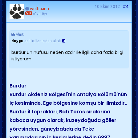
10 Ekim 2012
#4
wolfmann
VIP
VIP Üye
Alıntı
duygu
adlı kullanıcıdan alıntı
burdur un nufusu neden azdir ile ilgili daha fazla bilgi
istiyorum
Burdur
Burdur Akdeniz Bölgesi'nin Antalya Bölümü'nün
iç kesiminde, Ege bölgesine komşu bir ilimizdir..
Burdur il toprakları, Batı Toros sıralarına
kabaca uygun olarak, kuzeydoğuda göller
yöresinden, güneybatıda da Teke
yarımadasının iç kesimlerine değin 6887