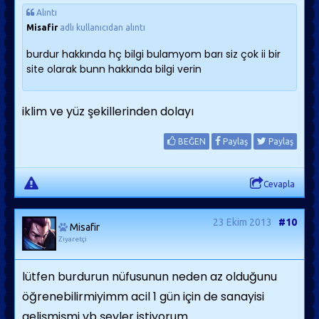
Alıntı
Misafir
adlı kullanıcıdan alıntı
burdur hakkında hç bilgi bulamyom barı siz çok ii bir
site olarak bunn hakkında bilgi verin
iklim ve yüz şekillerinden dolayı
BEĞEN
Paylaş
Paylaş
Cevapla
23 Ekim 2013
#10
Misafir
Ziyaretçi
lütfen burdurun nüfusunun neden az olduğunu
öğrenebilirmiyimm acil 1 gün için de sanayisi
gelişmişmi vb şeyler istiyorum