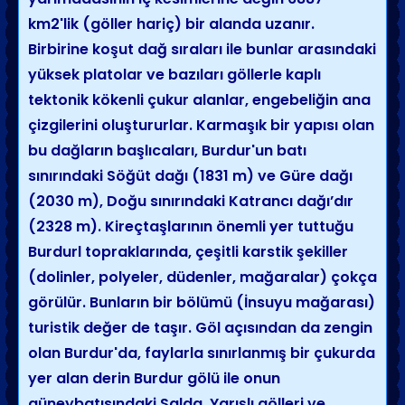
km2'lik (göller hariç) bir alanda uzanır.
Birbirine koşut dağ sıraları ile bunlar arasındaki
yüksek platolar ve bazıları göllerle kaplı
tektonik kökenli çukur alanlar, engebeliğin ana
çizgilerini oluştururlar. Karmaşık bir yapısı olan
bu dağların başlıcaları, Burdur'un batı
sınırındaki Söğüt dağı (1831 m) ve Güre dağı
(2030 m), Doğu sınırındaki Katrancı dağı’dır
(2328 m). Kireçtaşlarının önemli yer tuttuğu
Burdurl topraklarında, çeşitli karstik şekiller
(dolinler, polyeler, düdenler, mağaralar) çokça
görülür. Bunların bir bölümü (İnsuyu mağarası)
turistik değer de taşır. Göl açısından da zengin
olan Burdur'da, faylarla sınırlanmış bir çukurda
yer alan derin Burdur gölü ile onun
güneybatısındaki Salda, Yarışlı gölleri ve