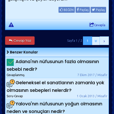
BEĞEN
Paylaş
Paylaş
Cevapla
Cevap Yaz
Sayfa 1 / 2
1
Benzer Konular
Adana'nın nüfusunun fazla olmasının
sebebi nedir?
Cevaplanmış
7 Ekim 2017 / Misafir
Geleneksel el sanatlarının zamanla yok
olmasının sebepleri nelerdir?
Soru-Cevap
1 Ocak 2013 / Misafir
Yalova'nın nüfusunun yoğun olmasının
neden ve sonuçları nedir?