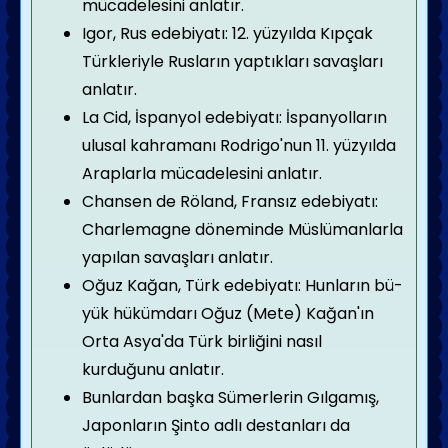
mücadelesini anlatır.
Igor, Rus edebiyatı: 12. yüzyılda Kıpçak
Türkleriyle Rusların yap­tıkları savaşları
anlatır.
La Cid, İspanyol edebiyatı: İspanyol­ların
ulusal kahramanı Rodrigo'nun 11. yüzyılda
Araplarla mücadelesini anlatır.
Chansen de Röland, Fransız edebiyatı:
Charlemag­ne döneminde Müslümanlarla
yapılan savaşları anlatır.
Oğuz Kağan, Türk edebiyatı: Hunların bü­
yük hükümdarı Oğuz (Mete) Kağan'ın
Orta Asya'da Türk birliği­ni nasıl
kurduğunu anlatır.
Bunlardan başka Sümerlerin Gılgamış,
Ja­ponların Şinto adlı destanları da