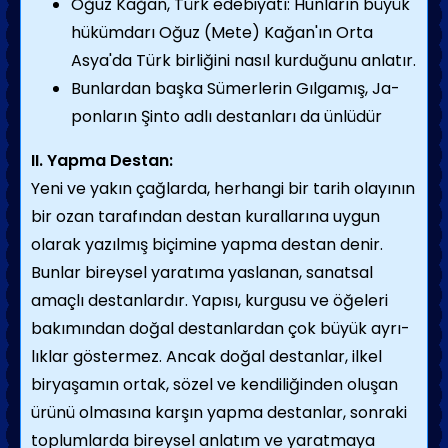
Oğuz Kağan, Türk edebiyatı: Hunların bü­yük
hükümdarı Oğuz (Mete) Kağan'ın Orta
Asya'da Türk birliği­ni nasıl kurduğunu anlatır.
Bunlardan başka Sümerlerin Gılgamış, Ja­
ponların Şinto adlı destanları da ünlüdür
II. Yapma Destan:
Yeni ve yakın çağlarda, herhangi bir tarih olayının
bir ozan tarafından destan kurallarına uy­gun
olarak yazılmış biçimine yapma destan denir.
Bunlar bireysel yaratıma yaslanan, sanatsal
amaçlı destanlardır. Yapısı, kurgusu ve öğeleri
bakımından doğal destanlardan çok büyük ayrı­
lıklar göstermez. Ancak doğal destanlar, ilkel
biryaşamın ortak, sözel ve kendiliğinden oluşan
ürü­nü olmasına karşın yapma destanlar, sonraki
top­lumlarda bireysel anlatım ve yaratmaya