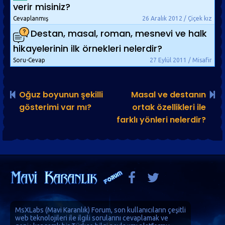
verir misiniz?
Cevaplanmış
26 Aralık 2012 / Çiçek kız
Destan, masal, roman, mesnevi ve halk
hikayelerinin ilk örnekleri nelerdir?
Soru-Cevap
27 Eylül 2011 / Misafir
Oğuz boyunun şekilli
Masal ve destanın
gösterimi var mı?
ortak özellikleri ile
farklı yönleri nelerdir?
MsXLabs (
Mavi Karanlık
)
Forum
, son kullanıcıların çeşitli
web teknolojileri ile ilgili sorularını cevaplamak ve