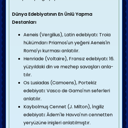
Dünya Edebiyatının En Ünlü Yapma
Destanları
Aeneis (Vergilius), Latin edebiyatı: Troia
hüküm­darı Priamos'un yeğeni Aeneis'in
Roma'yı kurması anlatılır.
Henriade (Voltaire), Fransız edebiyatı: 16.
yüzyılda­ki din ve mezhep savaşları anla­
tılır.
Os Lusiadas (Camoens), Portekiz
edebiyatı: Vasco de Gama'nın seferleri
anlatılır.
Kaybolmuş Cennet (J. Milton), İngiliz
edebiyatı: Âdem'le Hav­va'nın cennetten
yeryüzüne inişleri anlatılmıştır.