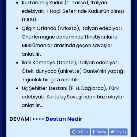
Kurtarılmış Kudüs (T. Tasso), İtalyan
edebiyatı: I. Haçlı Seferi’nde Kudüs’ün alınışı
(1909)
Çılgın Orlando (Ariosto), İtalyan edebiyatı:
Charlemagne döneminde Hıristiyanlarla
Müs­lümanlar arasında geçen savaş­lar
anlatılır.
İlahi Komedya (Dante), İtalyan edebiyatı:
Öteki dünya­da (ahirette) Dante'nin yaptığı
7 günlük bir gezi anlatılır.
Üç Şehitler Destanı (F. H. Dağlarca), Türk
edebiyatı: Kurtuluş Savaşı'ndan bazı olaylar
anlatılır...
DEVAMI >>>>
Destan Nedir
BEĞEN
Paylaş
Paylaş