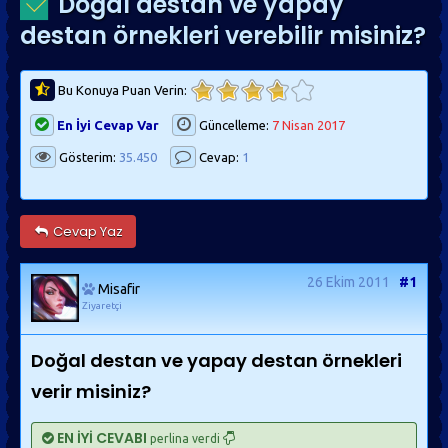
Doğal destan ve yapay
destan örnekleri verebilir misiniz?
Bu Konuya Puan Verin:
En İyi Cevap Var
Güncelleme:
7 Nisan 2017
Gösterim:
35.450
Cevap:
1
Cevap Yaz
26 Ekim 2011
#1
Misafir
Ziyaretçi
Doğal destan ve yapay destan örnekleri
verir misiniz?
EN İYİ CEVABI
perlina verdi