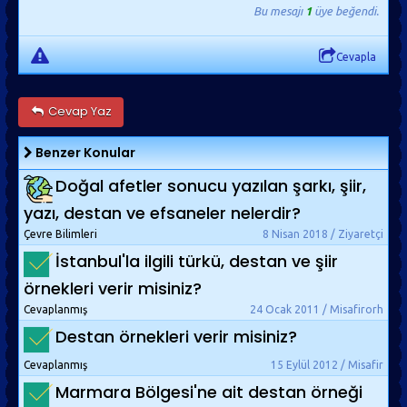
Bu mesajı
1
üye beğendi.
Cevapla
Cevap Yaz
Benzer Konular
Doğal afetler sonucu yazılan şarkı, şiir,
yazı, destan ve efsaneler nelerdir?
Çevre Bilimleri
8 Nisan 2018 / Ziyaretçi
İstanbul'la ilgili türkü, destan ve şiir
örnekleri verir misiniz?
Cevaplanmış
24 Ocak 2011 / Misafirorh
Destan örnekleri verir misiniz?
Cevaplanmış
15 Eylül 2012 / Misafir
Marmara Bölgesi'ne ait destan örneği