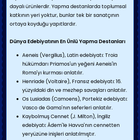
dayalı ürünlerdir. Yapma destanlarda toplumsal
katkının yeri yoktur, bunlar tek bir sanatçının
ortaya koy­duğu yapıtlardır.
Dünya Edebiyatının En Ünlü Yapma Destanları
Aeneis (Vergilius), Latin edebiyatı: Troia
hüküm­darı Priamos'un yeğeni Aeneis'in
Roma'yı kurması anlatılır.
Henriade (Voltaire), Fransız edebiyatı: 16.
yüzyılda­ki din ve mezhep savaşları anla­tılır.
Os Lusiadas (Camoens), Portekiz edebiyatı:
Vasco de Gama'nın seferleri anlatılır.
Kaybolmuş Cennet (J. Milton), İngiliz
edebiyatı: Âdem'le Hav­va'nın cennetten
yeryüzüne inişleri anlatılmıştır.