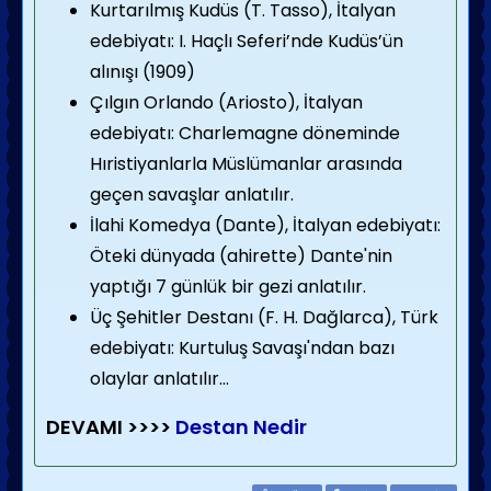
Kurtarılmış Kudüs (T. Tasso), İtalyan
edebiyatı: I. Haçlı Seferi’nde Kudüs’ün
alınışı (1909)
Çılgın Orlando (Ariosto), İtalyan
edebiyatı: Charlemagne döneminde
Hıristiyanlarla Müs­lümanlar arasında
geçen savaş­lar anlatılır.
İlahi Komedya (Dante), İtalyan edebiyatı:
Öteki dünya­da (ahirette) Dante'nin
yaptığı 7 günlük bir gezi anlatılır.
Üç Şehitler Destanı (F. H. Dağlarca), Türk
edebiyatı: Kurtuluş Savaşı'ndan bazı
olaylar anlatılır...
DEVAMI >>>>
Destan Nedir