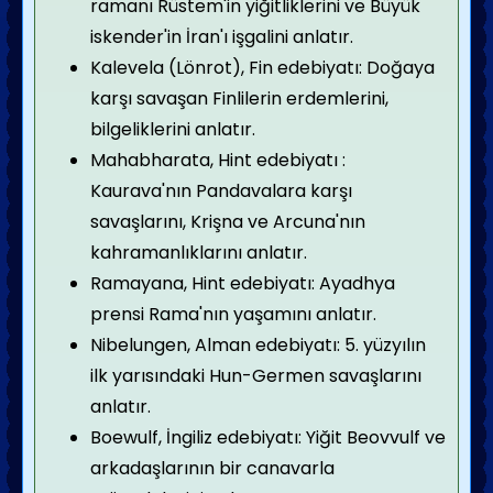
ramanı Rüstem'in yiğitliklerini ve Büyük
iskender'in İran'ı işgalini anlatır.
Kalevela (Lönrot), Fin edebiyatı: Doğaya
karşı savaşan Finlilerin erdemlerini,
bilgeliklerini anlatır.
Mahabharata, Hint edebiyatı :
Kaurava'nın Pandavalara karşı
savaşlarını, Krişna ve Arcuna'nın
kahraman­lıklarını anlatır.
Ramayana, Hint edebiyatı: Ayadhya
prensi Rama'nın yaşamını anlatır.
Nibelungen, Alman edebiyatı: 5. yüzyılın
ilk yarısındaki Hun-Germen savaş­larını
anlatır.
Boewulf, İngiliz edebiyatı: Yiğit Beovvulf ve
arkadaşlarının bir canavarla