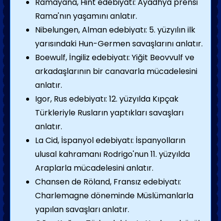
Ramayana, Hint edebiyatı: Ayadhya prensi
Rama'nın yaşamını anlatır.
Nibelungen, Alman edebiyatı: 5. yüzyılın ilk
yarısındaki Hun-Germen savaş­larını anlatır.
Boewulf, İngiliz edebiyatı: Yiğit Beovvulf ve
arkadaşlarının bir canavarla mücadelesini
anlatır.
Igor, Rus edebiyatı: 12. yüzyılda Kıpçak
Türkleriyle Rusların yap­tıkları savaşları
anlatır.
La Cid, İspanyol edebiyatı: İspanyol­ların
ulusal kahramanı Rodrigo'nun 11. yüzyılda
Araplarla mücadelesini anlatır.
Chansen de Röland, Fransız edebiyatı:
Charlemag­ne döneminde Müslümanlarla
yapılan savaşları anlatır.