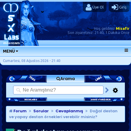
Üye Ol
Giriş
Hoş geldiniz
Misafir
Son ziyaretiniz:
21:40, 1 Dakika Önce
MENÜ
ANA SAYFA
Cumartesi, 08 Ağustos 2026 - 21:40
FORUMLAR
Arama
SORU-CEVAP
GÜNLÜKLER
SON MESAJLAR
KISAYOLLAR
Forum
Sorular
Cevaplanmış
Doğal destan
ve yapay destan örnekleri verebilir misiniz?