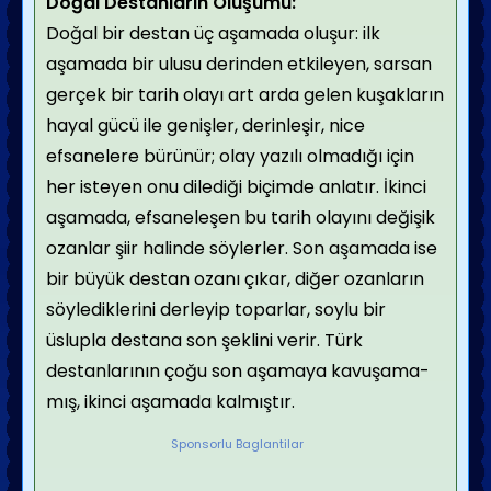
Doğal Destanların Oluşumu:
Doğal bir destan üç aşamada oluşur: ilk
aşamada bir ulusu derinden etkileyen, sarsan
gerçek bir tarih olayı art arda gelen kuşakların
ha­yal gücü ile genişler, derinleşir, nice
efsanelere bürünür; olay yazılı olmadığı için
her isteyen onu dilediği biçimde anlatır. İkinci
aşamada, efsaneleşen bu tarih olayını değişik
ozanlar şiir halinde söylerler. Son aşamada ise
bir büyük destan oza­nı çıkar, diğer ozanların
söylediklerini derleyip to­parlar, soylu bir
üslupla destana son şeklini verir. Türk
destanlarının çoğu son aşamaya kavuşama­
mış, ikinci aşamada kalmıştır.
Sponsorlu Baglantilar