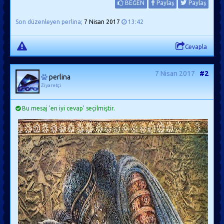
BEĞEN
Paylaş
Paylaş
Son düzenleyen perlina;
7 Nisan 2017
13:42
Cevapla
7 Nisan 2017
#2
perlina
Ziyaretçi
Bu mesaj 'en iyi cevap' seçilmiştir.