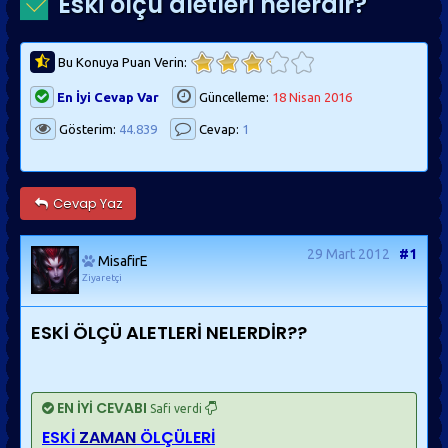
Eski ölçü aletleri nelerdir?
Bu Konuya Puan Verin:
En İyi Cevap Var
Güncelleme:
18 Nisan 2016
Gösterim:
44.839
Cevap:
1
Cevap Yaz
29 Mart 2012
#1
MisafirE
Ziyaretçi
ESKİ ÖLÇÜ ALETLERİ NELERDİR??
EN İYİ CEVABI
Safi verdi
ESKİ
ZAMAN
ÖLÇÜLERİ