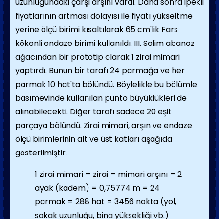
uzunluğundaki çarşı arşını vardı. Daha sonra ipekli
fiyatlarının artması dolayısı ile fiyatı yükseltme
yerine ölçü birimi kısaltılarak 65 cm'lik Fars
kökenli endaze birimi kullanıldı. III. Selim abanoz
ağacından bir prototip olarak 1 zirai mimari
yaptırdı. Bunun bir tarafı 24 parmağa ve her
parmak 10 hat'ta bölündü. Böylelikle bu bölümle
basımevinde kullanılan punto
büyüklükleri de
alınabilecekti. Diğer tarafı sadece 20 eşit
parçaya bölündü. Zirai mimari, arşın ve endaze
ölçü birimlerinin alt ve üst katları aşağıda
gösterilmiştir.
1 zirai mimari = zirai = mimari arşını = 2
ayak (kadem) = 0,75774 m = 24
parmak = 288 hat = 3456 nokta (yol,
sokak uzunluğu, bina yüksekliği vb.)