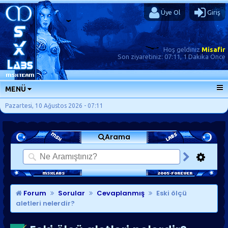
Üye Ol
Giriş
Hoş geldiniz
Misafir
Son ziyaretiniz:
07:11, 1 Dakika Önce
MENÜ
ANA SAYFA
Pazartesi, 10 Ağustos 2026 - 07:11
FORUMLAR
Arama
SORU-CEVAP
GÜNLÜKLER
SON MESAJLAR
KISAYOLLAR
Forum
Sorular
Cevaplanmış
Eski ölçü
aletleri nelerdir?