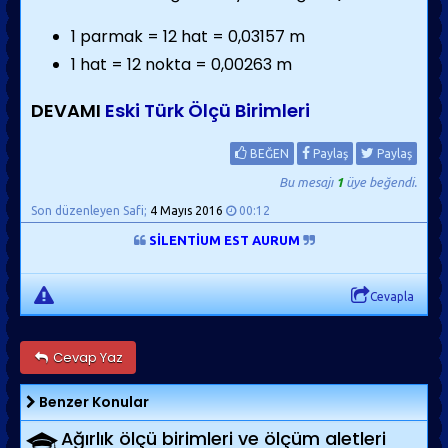
1 parmak = 12 hat = 0,03157 m
1 hat = 12 nokta = 0,00263 m
DEVAMI
Eski Türk Ölçü Birimleri
BEĞEN
Paylaş
Paylaş
Bu mesajı
1
üye beğendi.
Son düzenleyen Safi;
4 Mayıs 2016
00:12
SİLENTİUM EST AURUM
Cevapla
Cevap Yaz
Benzer Konular
Ağırlık ölçü birimleri ve ölçüm aletleri