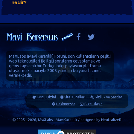
nedir?
MsXLabs (
Mavi Karanlık
)
Forum
, son kullanıcıların çeşitli
web teknolojileri ile ilgili sorularını cevaplamak ve
geniş kapsamlı bir Türkçe bilgi paylaşımı platformu
oluşturmak amacıyla 2005 yılından bu yana hizmet
vermektedir.
Konu Dizini
Site Kuralları
Gizlilik ve Şartlar
Hakkımızda
Bize Ulaşın
2005 - 2026, MsXLabs - MaviKaranlık / designed by
NeutralizeR