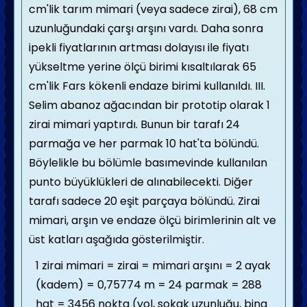
cm'lik tarım mimari (veya sadece zirai), 68 cm
uzunluğundaki çarşı arşını vardı. Daha sonra
ipekli fiyatlarının artması dolayısı ile fiyatı
yükseltme yerine ölçü birimi kısaltılarak 65
cm'lik Fars kökenli endaze birimi kullanıldı. III.
Selim abanoz ağacından bir prototip olarak 1
zirai mimari yaptırdı. Bunun bir tarafı 24
parmağa ve her parmak 10 hat'ta bölündü.
Böylelikle bu bölümle basımevinde kullanılan
punto
büyüklükleri de alınabilecekti. Diğer
tarafı sadece 20 eşit parçaya bölündü. Zirai
mimari, arşın ve endaze ölçü birimlerinin alt ve
üst katları aşağıda gösterilmiştir.
1 zirai mimari = zirai = mimari arşını = 2 ayak
(kadem) = 0,75774 m = 24 parmak = 288
hat = 3456 nokta (yol, sokak uzunluğu, bina