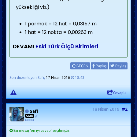
yüksekliği vb.)
1 parmak = 12 hat = 0,03157 m
1 hat = 12 nokta = 0,00263 m
DEVAMI
Eski Türk Ölçü Birimleri
BEĞEN
Paylaş
Paylaş
Son düzenleyen Safi;
17 Nisan 2016
18:43
Cevapla
18 Nisan 2016
#2
Safi
SMD
MiSiM
Bu mesaj 'en iyi cevap' seçilmiştir.