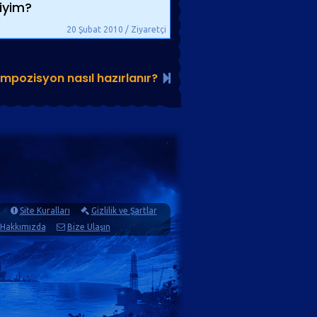
miyim?
20 Şubat 2010 / Ziyaretçi
kompozisyon nasıl hazırlanır?
Site Kuralları
Gizlilik ve Şartlar
Hakkımızda
Bize Ulaşın