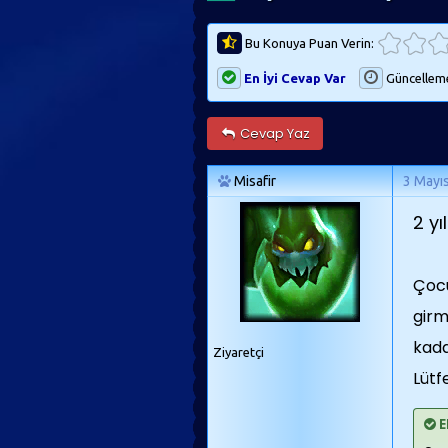
Bu Konuya Puan Verin:
En İyi Cevap Var
Güncellem
Cevap Yaz
Misafir
3 Mayı
2 yı
Çocu
girm
kada
Ziyaretçi
Lütf
E