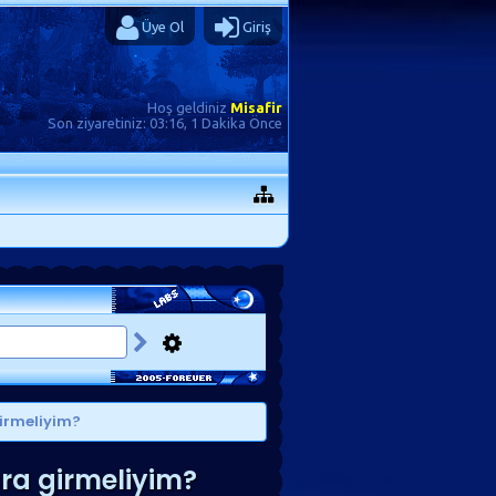
Üye Ol
Giriş
Hoş geldiniz
Misafir
Son ziyaretiniz:
03:16, 1 Dakika Önce
girmeliyim?
lara girmeliyim?