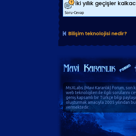
İki yıllık geçişler kalk
Soru-Cevap
Bilişim teknolojisi nedir?
MsXLabs (
Mavi Karanlık
)
Forum
, son k
web teknolojileri ile ilgili sorularını 
geniş kapsamlı bir Türkçe bilgi paylaş
oluşturmak amacıyla 2005 yılından bu
vermektedir.