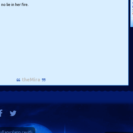
o lie in her fire.
theMira
ullanıcıların çeşitli