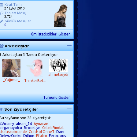
Kayıt Tarihi
27 Eylül 2010
Toplam Mesaj
3.724
Günlük Mesajları
0
Tüm İstatistikleri Göster
Arkadaşlar
3 Arkadaştan 3 Tanesi Gösteriliyor
ahmetseydi
_Yağmur_
ThinkerBeLL
Tümünü Göster
Son Ziyaretçiler
Bu sayfanın son 28 ziyaretçisi:
4Victory
alisan_74
Aynacan
birgaripyolcu
BrookLyn
CeLebRindaL
chateaobriande
CrasHofCinneT
Dani
DeliyizCunku
Dilhun
Efulim
Ferocious