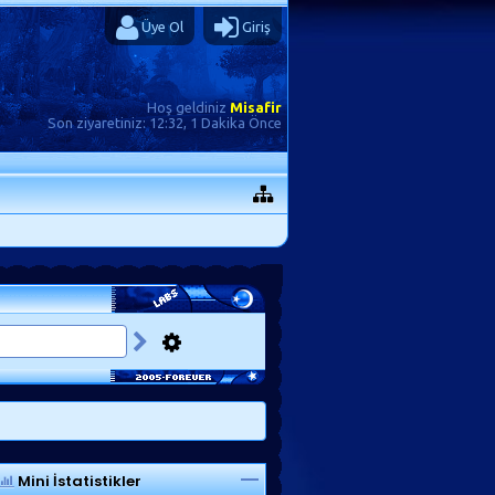
Üye Ol
Giriş
Hoş geldiniz
Misafir
Son ziyaretiniz:
12:32, 1 Dakika Önce
Mini İstatistikler