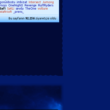
gonuldostu
imbizat
Intersect
Jumong
mojo
OneNightt
Revenge
RuffRyders
Safi
SaKLI
sevda
TheOne
volture
WaRrioR
_prens_
Bu sayfanın
92.256
ziyaretçisi oldu