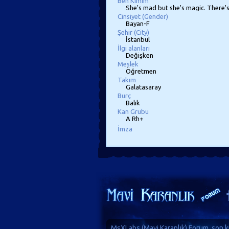
Ben Kimim
She's mad but she's magic. There's n
Cinsiyet (Gender)
Bayan-F
Şehir (City)
İstanbul
İlgi alanları
Değişken
Meslek
Öğretmen
Takım
Galatasaray
Burç
Balık
Kan Grubu
A Rh+
İmza
MsXLabs (
Mavi Karanlık
)
Forum
, son k