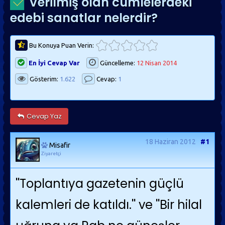
Verilmiş olan cümlelerdeki
edebi sanatlar nelerdir?
Bu Konuya Puan Verin:
En İyi Cevap Var
Güncelleme:
12 Nisan 2014
Gösterim:
1.622
Cevap:
1
Cevap Yaz
18 Haziran 2012
#1
Misafir
Ziyaretçi
''Toplantıya gazetenin güçlü
kalemleri de katıldı.'' ve ''Bir hilal