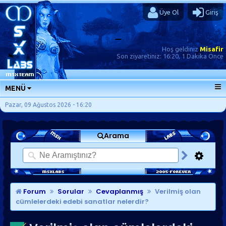
Üye Ol
Giriş
Hoş geldiniz
Misafir
Son ziyaretiniz:
16:20, 1 Dakika Önce
MENÜ
ANA SAYFA
Pazar, 09 Ağustos 2026 - 16:20
FORUMLAR
Arama
SORU-CEVAP
GÜNLÜKLER
SON MESAJLAR
KISAYOLLAR
Forum
Sorular
Cevaplanmış
Verilmiş olan
cümlelerdeki edebi sanatlar nelerdir?