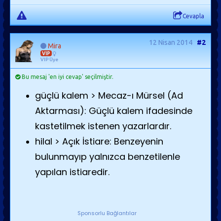
Cevapla
12 Nisan 2014
#2
Mira
VIP
VIP Üye
Bu mesaj 'en iyi cevap' seçilmiştir.
güçlü kalem > Mecaz-ı Mürsel (Ad
Aktarması): Güçlü kalem ifadesinde
kastetilmek istenen yazarlardır.
hilal > Açık İstiare: Benzeyenin
bulunmayıp yalnızca benzetilenle
yapılan istiaredir.
Sponsorlu Bağlantılar