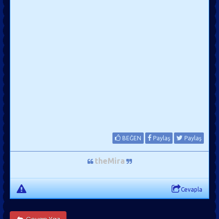
BEĞEN
Paylaş
Paylaş
theMira
Cevapla