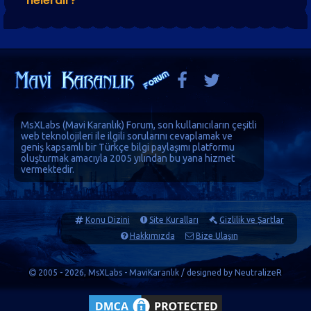
nelerdir?
MsXLabs (
Mavi Karanlık
)
Forum
, son kullanıcıların çeşitli
web teknolojileri ile ilgili sorularını cevaplamak ve
geniş kapsamlı bir Türkçe bilgi paylaşımı platformu
oluşturmak amacıyla 2005 yılından bu yana hizmet
vermektedir.
Konu Dizini
Site Kuralları
Gizlilik ve Şartlar
Hakkımızda
Bize Ulaşın
2005 - 2026, MsXLabs - MaviKaranlık / designed by
NeutralizeR