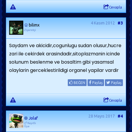
Cevapla
4 Kasım 2012
#3
bilimx
Ziyaretçi
Saydam ve akicidir,cogunlugu sudan olusur,hucre
zari ile cekirdek arasindadir,sitoplazmanin icinde
solunum beslenme ve bosaltim gibi yasamsal
olaylarin gerceklestirildigi organel yapilar vardir
BEĞEN
Paylaş
Paylaş
Cevapla
28 Mayıs 2017
#4
Jolaf
Kayıtlı
Üye