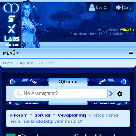
Üye Ol
Giriş
Hoş geldiniz
Misafir
Son ziyaretiniz:
13:22, 1 Dakika Önce
MENÜ
ANA SAYFA
Cuma, 07 Ağustos 2026 - 13:22
FORUMLAR
Arama
SORU-CEVAP
GÜNLÜKLER
SON MESAJLAR
KISAYOLLAR
Forum
Sorular
Cevaplanmış
Sitoplazma
nedir, hakkında bilgi verir misiniz?