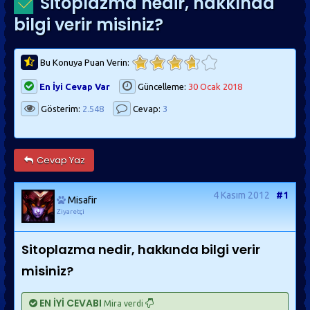
Sitoplazma nedir, hakkında
bilgi verir misiniz?
Bu Konuya Puan Verin:
En İyi Cevap Var
Güncelleme:
30 Ocak 2018
Gösterim:
2.548
Cevap:
3
Cevap Yaz
4 Kasım 2012
#1
Misafir
Ziyaretçi
Sitoplazma nedir, hakkında bilgi verir
misiniz?
EN İYİ CEVABI
Mira verdi