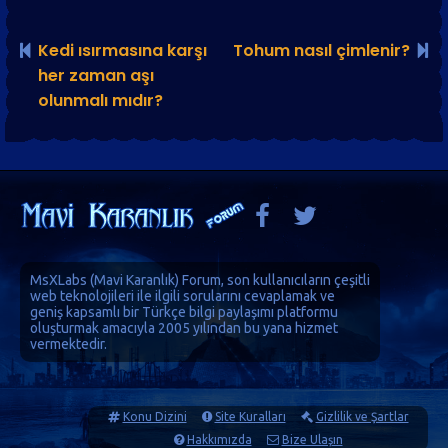
Kedi ısırmasına karşı
Tohum nasıl çimlenir?
her zaman aşı
olunmalı mıdır?
MsXLabs (
Mavi Karanlık
)
Forum
, son kullanıcıların çeşitli
web teknolojileri ile ilgili sorularını cevaplamak ve
geniş kapsamlı bir Türkçe bilgi paylaşımı platformu
oluşturmak amacıyla 2005 yılından bu yana hizmet
vermektedir.
Konu Dizini
Site Kuralları
Gizlilik ve Şartlar
Hakkımızda
Bize Ulaşın