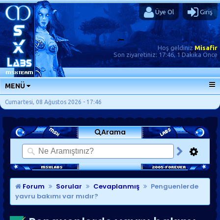
Üye Ol
Giriş
Hoş geldiniz
Misafir
Son ziyaretiniz:
17:46, 1 Dakika Önce
MENÜ
ANA SAYFA
Cumartesi, 08 Ağustos 2026 - 17:46
FORUMLAR
Arama
SORU-CEVAP
GÜNLÜKLER
SON MESAJLAR
KISAYOLLAR
Forum
Sorular
Cevaplanmış
Penguenlerde
yavru bakımı var mıdır?