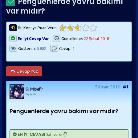
Penguenlerde yavru bakımı
var mıdır?
Bu Konuya Puan Verin:
En İyi Cevap Var
Güncelleme:
22 Şubat 2018
Gösterim:
6.882
Cevap:
1
Cevap Yaz
5 Kasım 2012
#1
Misafir
Ziyaretçi
Penguenlerde yavru bakımı var mıdır?
EN İYİ CEVABI
Safi verdi