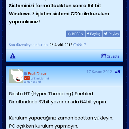
Sisteminizi formatladıktan sonra 64 bit
Windows 7 işletim sistemi CD'si ile kurulum
yapmalısınız!
BEĞEN
Paylaş
Paylaş
Son düzenleyen nötrino;
26 Aralık 2015
09:17
Cevapla
17 Kasım 2012
#9
Fırat.Duran
VIP
Limitlerimi
çoktan aştım!
Biosta HT (Hyper Threading) Enebled
Bir altındada 32bit yazar onuda 64bit yapın.
Kurulum yapacağınız zaman boottan yükleyin.
PC açıkken kurulum yapmayın.