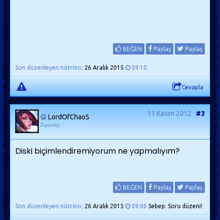
BEĞEN
Paylaş
Paylaş
Son düzenleyen nötrino;
26 Aralık 2015
09:10
Cevapla
11 Kasım 2012
#3
LordOfChaoS
Ziyaretçi
Diski biçimlendiremiyorum ne yapmalıyım?
BEĞEN
Paylaş
Paylaş
Son düzenleyen nötrino;
26 Aralık 2015
09:06
Sebep: Soru düzeni!