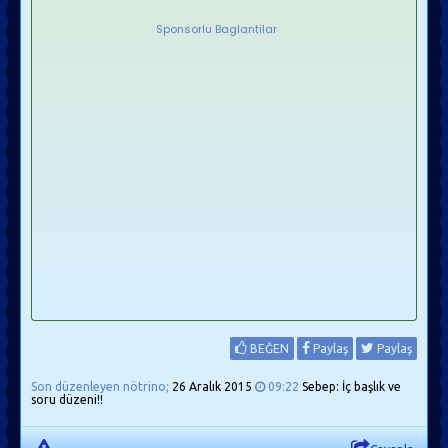
Sponsorlu Baglantilar
BEĞEN
Paylaş
Paylaş
Son düzenleyen nötrino;
26 Aralık 2015
09:22
Sebep: İç başlık ve
soru düzeni!!