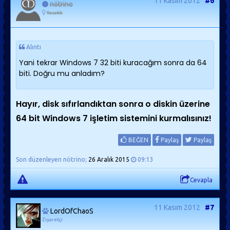
11 Kasım 2012
#6
nötrino
Yasaklı
Alıntı
Yani tekrar Windows 7 32 biti kuracağım sonra da 64
biti. Doğru mu anladım?
Hayır, disk sıfırlandıktan sonra o diskin üzerine
64 bit Windows 7 işletim sistemini kurmalısınız!
BEĞEN
Paylaş
Paylaş
Son düzenleyen nötrino;
26 Aralık 2015
09:13
Cevapla
11 Kasım 2012
#7
LordOfChaoS
Ziyaretçi