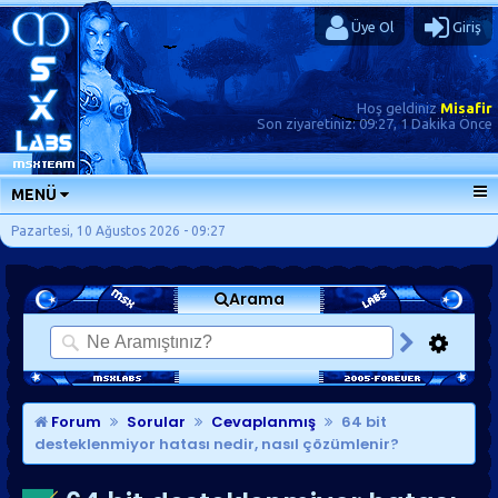
Üye Ol
Giriş
Hoş geldiniz
Misafir
Son ziyaretiniz:
09:27, 1 Dakika Önce
MENÜ
ANA SAYFA
Pazartesi, 10 Ağustos 2026 - 09:27
FORUMLAR
Arama
SORU-CEVAP
GÜNLÜKLER
SON MESAJLAR
KISAYOLLAR
Forum
Sorular
Cevaplanmış
64 bit
desteklenmiyor hatası nedir, nasıl çözümlenir?