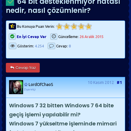
64 bit desteklenmiyor hatası
nedir, nasıl çözümlenir?
Bu Konuya Puan Verin:
En İyi Cevap Var
Güncelleme:
26 Aralık 2015
Gösterim:
4.254
Cevap:
8
Cevap Yaz
10 Kasım 2012
#1
LordOfChaoS
Ziyaretçi
Windows 7 32 bitten Windows 7 64 bite
geçiş işlemi yapılabilir mi?
Windows 7 yükseltme işleminde mimari