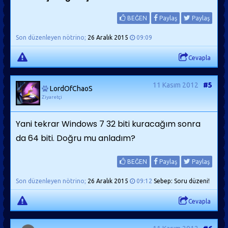
BEĞEN
Paylaş
Paylaş
Son düzenleyen nötrino;
26 Aralık 2015
09:09
Cevapla
11 Kasım 2012
#5
LordOfChaoS
Ziyaretçi
Yani tekrar Windows 7 32 biti kuracağım sonra
da 64 biti. Doğru mu anladım?
BEĞEN
Paylaş
Paylaş
Son düzenleyen nötrino;
26 Aralık 2015
09:12
Sebep: Soru düzeni!
Cevapla