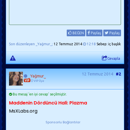
Plazma Örnekleri:
Uzayda Görülen Plazmalar:
Güneş
BEĞEN
Paylaş
Paylaş
Yıldızların iç bölgeleri
Son düzenleyen _Yağmur_;
12 Temmuz 2014
12:18
Sebep: iç başlık
Jüpiter"in iyon küresi
yıldızlar arası ortam
Cevapla
Dünyada Görülen Plazmalar:
12 Temmuz 2014
#2
_Yağmur_
VIP
Şimşek
VIP Üye
Magma
Bu mesaj 'en iyi cevap' seçilmiştir.
Yıldırım
Maddenin Dördüncü Hali: Plazma
İyonosfer
MsXLabs.org
Kuzey ve güney kutup ışıkları
Sponsorlu Bağlantılar
İnsan Yapımı Plazmalar: