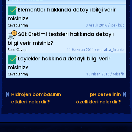
İyonosfer
Elementler hakkında detaylı bilgi verir
Kuzey ve güney kutup ışıkları
misiniz?
İnsan Yapımı Plazmalar:
Cevaplanmış
9 Aralık 2016 / ipek kılıç
Süt üretimi tesisleri hakkında detaylı
Neon lambalar
bilgi verir misiniz?
Civa ve sodyum
Soru-Cevap
11 Haziran 2011 / muratta_firarda
Plazma topu
Leylekler hakkında detaylı bilgi verir
Florosan lambalar
misiniz?
Buhar lambası
Cevaplanmış
10 Nisan 2015 / Misafir
Alev
Plazma tabancalar
Hidrojen bombasının
pH cetvelinin
Füzyon Çalışmaları
etkileri nelerdir?
özellikleri nelerdir?
kaynak