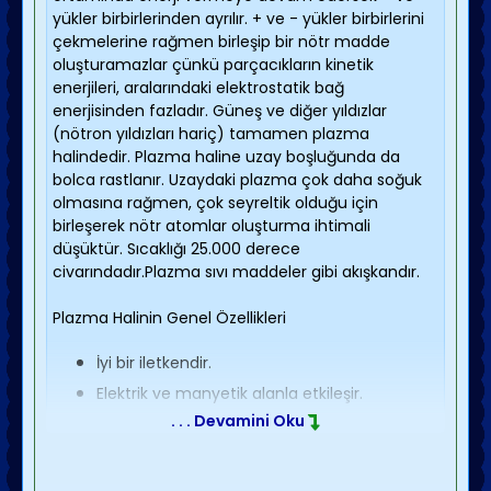
yükler birbirlerinden ayrılır. + ve - yükler birbirlerini
çekmelerine rağmen birleşip bir nötr madde
oluşturamazlar çünkü parçacıkların kinetik
enerjileri, aralarındaki elektrostatik bağ
enerjisinden fazladır. Güneş ve diğer yıldızlar
(nötron yıldızları hariç) tamamen plazma
halindedir. Plazma haline uzay boşluğunda da
bolca rastlanır. Uzaydaki plazma çok daha soğuk
olmasına rağmen, çok seyreltik olduğu için
birleşerek nötr atomlar oluşturma ihtimali
düşüktür. Sıcaklığı 25.000 derece
civarındadır.Plazma sıvı maddeler gibi akışkandır.
Plazma Halinin Genel Özellikleri
İyi bir iletkendir.
Elektrik ve manyetik alanla etkileşir.
. . . Devamini Oku
Kimyasal reaksiyonları çok hızlıdır.
Yüksek sıcaklık ve enerji yoğunluğuna
sahiptir.