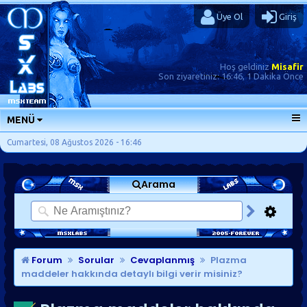
Üye Ol
Giriş
Hoş geldiniz
Misafir
Son ziyaretiniz:
16:46, 1 Dakika Önce
MENÜ
ANA SAYFA
Cumartesi, 08 Ağustos 2026 - 16:46
FORUMLAR
Arama
SORU-CEVAP
GÜNLÜKLER
SON MESAJLAR
KISAYOLLAR
Forum
Sorular
Cevaplanmış
Plazma
maddeler hakkında detaylı bilgi verir misiniz?