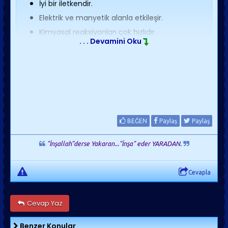
İyi bir iletkendir.
Elektrik ve manyetik alanla etkileşir.
Kimyasal reaksiyonları çok hızlıdır.
. . . Devamini Oku
Yüksek sıcaklık ve enerji yoğunluğuna sahiptir.
Plazma Örnekleri:
Uzayda Görülen Plazmalar:
Güneş
Yıldızların iç bölgeleri
BEĞEN
Paylaş
Paylaş
Jüpiter"in iyon küresi
"İnşallah"derse Yakaran..."İnşa" eder YARADAN.
yıldızlar arası ortam
Dünyada Görülen Plazmalar:
Cevapla
Şimşek
Cevap Yaz
Magma
Yıldırım
Benzer Konular