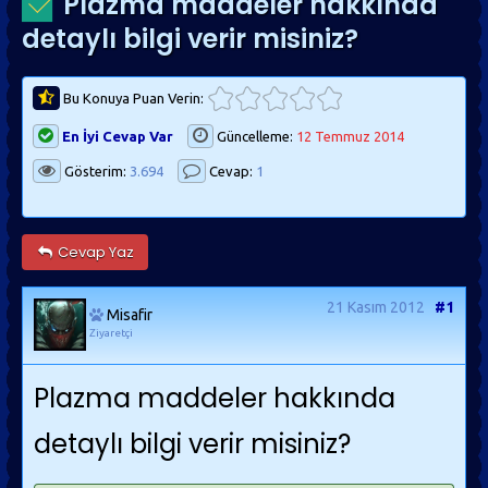
Plazma maddeler hakkında
detaylı bilgi verir misiniz?
Bu Konuya Puan Verin:
En İyi Cevap Var
Güncelleme:
12 Temmuz 2014
Gösterim:
3.694
Cevap:
1
Cevap Yaz
21 Kasım 2012
#1
Misafir
Ziyaretçi
Plazma maddeler hakkında
detaylı bilgi verir misiniz?