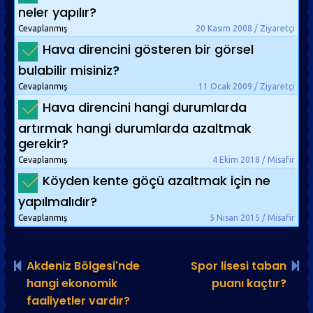
neler yapılır?
Cevaplanmış
20 Kasım 2008 / Ziyaretçi
Hava direncini gösteren bir görsel
bulabilir misiniz?
Cevaplanmış
11 Ocak 2009 / Ziyaretçi
Hava direncini hangi durumlarda
artırmak hangi durumlarda azaltmak
gerekir?
Cevaplanmış
4 Ekim 2018 / Misafir
Köyden kente göçü azaltmak için ne
yapılmalıdır?
Cevaplanmış
5 Nisan 2015 / Misafir
Akdeniz Bölgesi'nde
Spor lisesi taban
hangi ekonomik
puanı kaçtır?
faaliyetler vardır?