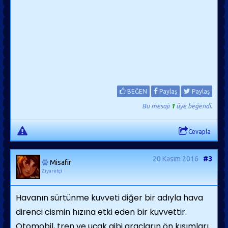
BEĞEN
Paylaş
Paylaş
Bu mesajı
1
üye beğendi.
Cevapla
20 Kasım 2016
#3
Misafir
Ziyaretçi
Havanın sürtünme kuvveti diğer bir adıyla hava
direnci cismin hızına etki eden bir kuvvettir.
Otomobil, tren ve uçak gibi araçların ön kısımları