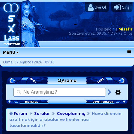
Üye Ol
Giriş
Hoş geldiniz
Misafir
Son ziyaretiniz:
09:36, 1 Dakika Önce
MENÜ
ANA SAYFA
Cuma, 07 Ağustos 2026 - 09:36
FORUMLAR
Arama
SORU-CEVAP
GÜNLÜKLER
SON MESAJLAR
KISAYOLLAR
Forum
Sorular
Cevaplanmış
Hava direncini
azaltmak için arabalar ve trenler nasıl
tasarlanmalıdır?