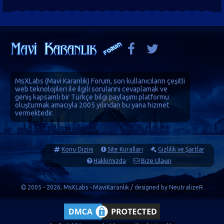
MsXLabs (
Mavi Karanlık
)
Forum
, son kullanıcıların çeşitli
web teknolojileri ile ilgili sorularını cevaplamak ve
geniş kapsamlı bir Türkçe bilgi paylaşımı platformu
oluşturmak amacıyla 2005 yılından bu yana hizmet
vermektedir.
Konu Dizini
Site Kuralları
Gizlilik ve Şartlar
Hakkımızda
Bize Ulaşın
2005 - 2026, MsXLabs - MaviKaranlık / designed by
NeutralizeR