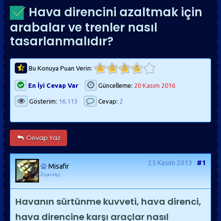
Hava direncini azaltmak için
arabalar ve trenler nasıl
tasarlanmalıdır?
Bu Konuya Puan Verin:
En İyi Cevap Var
Güncelleme:
20 Kasım 2016
Gösterim:
16.113
Cevap:
2
Cevap Yaz
25 Kasım 2013
#1
Misafir
Ziyaretçi
Havanın sürtünme kuvveti, hava direnci,
hava direncine karşı araçlar nasıl