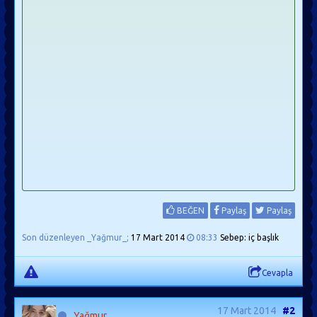
BEĞEN
Paylaş
Paylaş
Son düzenleyen _Yağmur_;
17 Mart 2014
08:33
Sebep: iç başlık
Cevapla
17 Mart 2014
#2
_Yağmur_