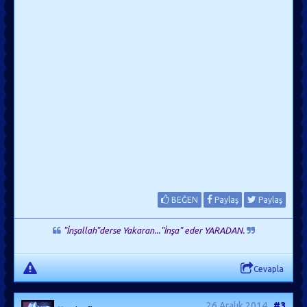
BEĞEN
Paylaş
Paylaş
"İnşallah"derse Yakaran..."İnşa" eder YARADAN.
Cevapla
26 Aralık 2014
#3