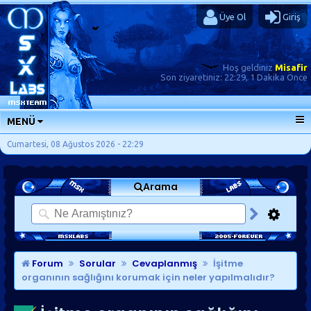
Üye Ol
Giriş
Hoş geldiniz
Misafir
Son ziyaretiniz:
22:29, 1 Dakika Önce
MENÜ
ANA SAYFA
Cumartesi, 08 Ağustos 2026 - 22:29
FORUMLAR
Arama
SORU-CEVAP
GÜNLÜKLER
SON MESAJLAR
KISAYOLLAR
Forum
Sorular
Cevaplanmış
İşitme
organının sağlığını korumak için neler yapılmalıdır?