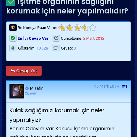
İşitme organının sağlığını
korumak için neler yapılmalıdır?
Bu Konuya Puan Verin:
En İyi Cevap Var
Güncelleme:
5 Mart 2015
Gösterim:
10.528
Cevap:
3
Cevap Yaz
15 Mart 2014
#1
Misafir
Ziyaretçi
Kulak sağlığımızı korumak için neler
yapmalıyız?
Benim Ödevim Var Konusu İşitme organımın