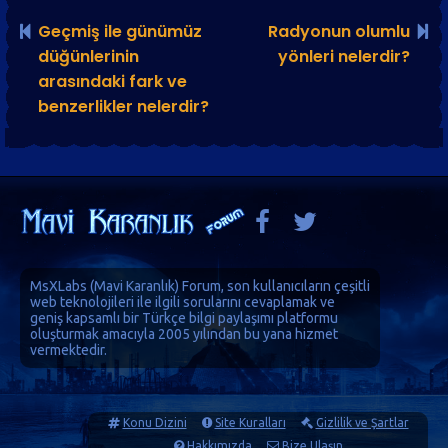
Geçmiş ile günümüz
Radyonun olumlu
düğünlerinin
yönleri nelerdir?
arasındaki fark ve
benzerlikler nelerdir?
MsXLabs (
Mavi Karanlık
)
Forum
, son kullanıcıların çeşitli
web teknolojileri ile ilgili sorularını cevaplamak ve
geniş kapsamlı bir Türkçe bilgi paylaşımı platformu
oluşturmak amacıyla 2005 yılından bu yana hizmet
vermektedir.
Konu Dizini
Site Kuralları
Gizlilik ve Şartlar
Hakkımızda
Bize Ulaşın